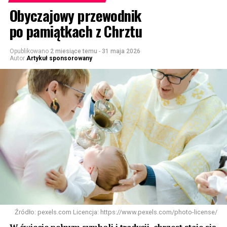
Obyczajowy przewodnik
po pamiątkach z Chrztu
Opublikowano
2 miesiące temu
-
31 maja 2026
Autor
Artykuł sponsorowany
Źródło: pexels.com Licencja: https://www.pexels.com/photo-license/