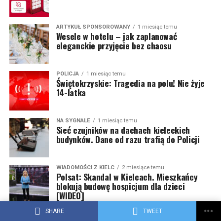
ARTYKUŁ SPONSOROWANY
1 miesiąc temu
Wesele w hotelu – jak zaplanować
eleganckie przyjęcie bez chaosu
POLICJA
1 miesiąc temu
Świętokrzyskie: Tragedia na polu! Nie żyje
14-latka
NA SYGNALE
1 miesiąc temu
Sieć czujników na dachach kieleckich
budynków. Dane od razu trafią do Policji
WIADOMOŚCI Z KIELC
2 miesiące temu
Polsat: Skandal w Kielcach. Mieszkańcy
blokują budowę hospicjum dla dzieci
[WIDEO]
SHARE
TWEET
NA SYGNALE
2 miesiące temu