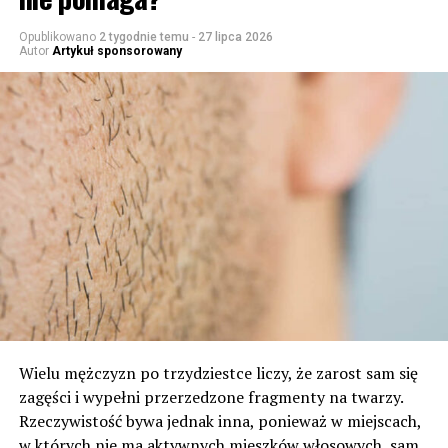
Opublikowano
2 tygodnie temu
-
27 lipca 2026
Autor
Artykuł sponsorowany
Wielu mężczyzn po trzydziestce liczy, że zarost sam się
zagęści i wypełni przerzedzone fragmenty na twarzy.
Rzeczywistość bywa jednak inna, ponieważ w miejscach,
w których nie ma aktywnych mieszków włosowych, sam