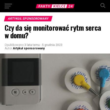
ARTYKUŁ SPONSOROWANY
Czy da się monitorować rytm serca
w domu?
Opublikowano
3 lata temu
-
5 grudnia 2023
Autor
Artykuł sponsorowany