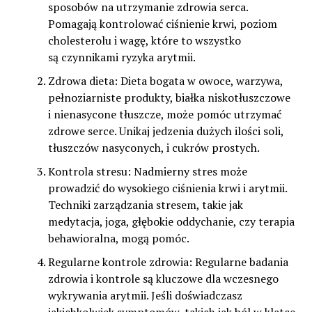
sposobów na utrzymanie zdrowia serca.
Pomagają kontrolować ciśnienie krwi, poziom
cholesterolu i wagę, które to wszystko
są czynnikami ryzyka arytmii.
Zdrowa dieta: Dieta bogata w owoce, warzywa,
pełnoziarniste produkty, białka niskotłuszczowe
i nienasycone tłuszcze, może pomóc utrzymać
zdrowe serce. Unikaj jedzenia dużych ilości soli,
tłuszczów nasyconych, i cukrów prostych.
Kontrola stresu: Nadmierny stres może
prowadzić do wysokiego ciśnienia krwi i arytmii.
Techniki zarządzania stresem, takie jak
medytacja, joga, głębokie oddychanie, czy terapia
behawioralna, mogą pomóc.
Regularne kontrole zdrowia: Regularne badania
zdrowia i kontrole są kluczowe dla wczesnego
wykrywania arytmii. Jeśli doświadczasz
jakichkolwiek symptomów, takich jak ból w klatce