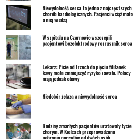
Niewydolność serca to jedna z najczęstszych
chorób kardiologicznych. Pacjenci wciąż mało
o niej wiedzą
W szpitalu na Czarnowie wszczepili
pacjentowi bezelektrodowy rozrusznik serca
Lekarz: Picie od trzech do pięciu filiżanek
kawy może zmniejszyć ryzyko zawału. Polacy
mają jednak obawy
Niedobór żelaza a niewydolność serca
Rodziny zmarłych pacjentów uratowały życie
chorym. W Kielcach przeprowadzono
pobrania narządów od dwóch osób