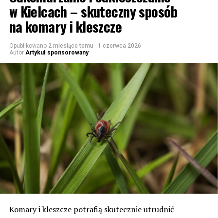
w Kielcach – skuteczny sposób
na komary i kleszcze
Opublikowano
2 miesiące temu
-
1 czerwca 2026
Autor
Artykuł sponsorowany
Komary i kleszcze potrafią skutecznie utrudnić