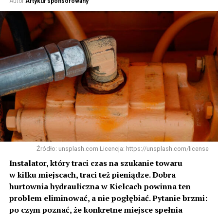
Autor
Artykuł sponsorowany
Źródło: unsplash.com Licencja: https://unsplash.com/license
Instalator, który traci czas na szukanie towaru
w kilku miejscach, traci też pieniądze. Dobra
hurtownia hydrauliczna w Kielcach powinna ten
problem eliminować, a nie pogłębiać. Pytanie brzmi:
po czym poznać, że konkretne miejsce spełnia