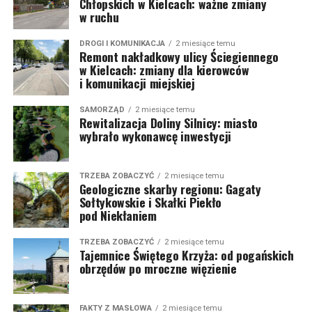
Chłopskich w Kielcach: ważne zmiany
w ruchu
DROGI I KOMUNIKACJA
2 miesiące temu
Remont nakładkowy ulicy Ściegiennego
w Kielcach: zmiany dla kierowców
i komunikacji miejskiej
SAMORZĄD
2 miesiące temu
Rewitalizacja Doliny Silnicy: miasto
wybrało wykonawcę inwestycji
TRZEBA ZOBACZYĆ
2 miesiące temu
Geologiczne skarby regionu: Gagaty
Sołtykowskie i Skałki Piekło
pod Niekłaniem
TRZEBA ZOBACZYĆ
2 miesiące temu
Tajemnice Świętego Krzyża: od pogańskich
obrzędów po mroczne więzienie
FAKTY Z MASŁOWA
2 miesiące temu