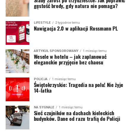
Słaby zarost po trzydziestce: Jak poprawić
gęstość brody, gdy natura nie pomaga?
LIFESTYLE
2 tygodnie temu
Nawigacja 2.0 w aplikacji Rossmann PL
ARTYKUŁ SPONSOROWANY
1 miesiąc temu
Wesele w hotelu – jak zaplanować
eleganckie przyjęcie bez chaosu
POLICJA
1 miesiąc temu
Świętokrzyskie: Tragedia na polu! Nie żyje
14-latka
NA SYGNALE
1 miesiąc temu
Sieć czujników na dachach kieleckich
budynków. Dane od razu trafią do Policji