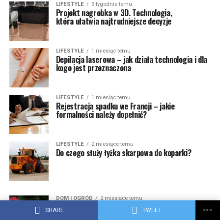
LIFESTYLE
3 tygodnie temu
Projekt nagrobka w 3D. Technologia,
która ułatwia najtrudniejsze decyzje
LIFESTYLE
1 miesiąc temu
Depilacja laserowa – jak działa technologia i dla
kogo jest przeznaczona
LIFESTYLE
1 miesiąc temu
Rejestracja spadku we Francji – jakie
formalności należy dopełnić?
LIFESTYLE
2 miesiące temu
Do czego służy łyżka skarpowa do koparki?
DOM I OGRÓD
2 miesiące temu
Sposób na szybką metamorfozę ogrodu.
SHARE
TWEET
Bez dużych wydatków