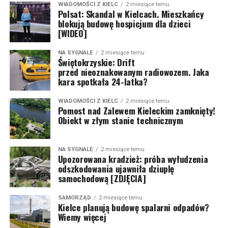
WIADOMOŚCI Z KIELC
2 miesiące temu
Polsat: Skandal w Kielcach. Mieszkańcy
blokują budowę hospicjum dla dzieci
[WIDEO]
NA SYGNALE
2 miesiące temu
Świętokrzyskie: Drift
przed nieoznakowanym radiowozem. Jaka
kara spotkała 24-latka?
WIADOMOŚCI Z KIELC
2 miesiące temu
Pomost nad Zalewem Kieleckim zamknięty!
Obiekt w złym stanie technicznym
NA SYGNALE
2 miesiące temu
Upozorowana kradzież: próba wyłudzenia
odszkodowania ujawniła dziuplę
samochodową [ZDJĘCIA]
SAMORZĄD
2 miesiące temu
Kielce planują budowę spalarni odpadów?
Wiemy więcej