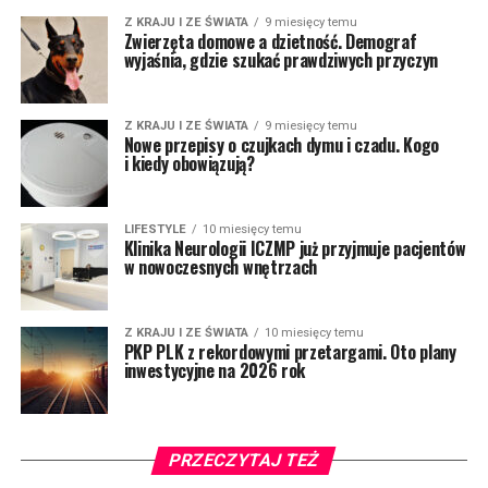
Z KRAJU I ZE ŚWIATA
9 miesięcy temu
Zwierzęta domowe a dzietność. Demograf
wyjaśnia, gdzie szukać prawdziwych przyczyn
Z KRAJU I ZE ŚWIATA
9 miesięcy temu
Nowe przepisy o czujkach dymu i czadu. Kogo
i kiedy obowiązują?
LIFESTYLE
10 miesięcy temu
Klinika Neurologii ICZMP już przyjmuje pacjentów
w nowoczesnych wnętrzach
Z KRAJU I ZE ŚWIATA
10 miesięcy temu
PKP PLK z rekordowymi przetargami. Oto plany
inwestycyjne na 2026 rok
PRZECZYTAJ TEŻ