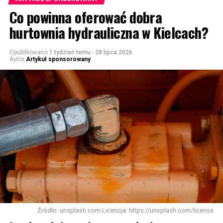
Co powinna oferować dobra
hurtownia hydrauliczna w Kielcach?
Opublikowano
1 tydzień temu
-
28 lipca 2026
Autor
Artykuł sponsorowany
Źródło: unsplash.com Licencja: https://unsplash.com/license