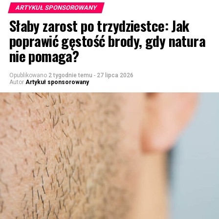
ARTYKUŁ SPONSOROWANY
Słaby zarost po trzydziestce: Jak
poprawić gęstość brody, gdy natura
nie pomaga?
Opublikowano
2 tygodnie temu
-
27 lipca 2026
Autor
Artykuł sponsorowany