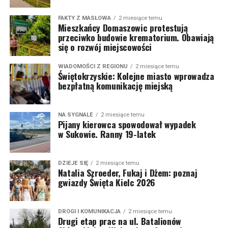
FAKTY Z MASŁOWA
2 miesiące temu
Mieszkańcy Domaszowic protestują
przeciwko budowie krematorium. Obawiają
się o rozwój miejscowości
WIADOMOŚCI Z REGIONU
2 miesiące temu
Świętokrzyskie: Kolejne miasto wprowadza
bezpłatną komunikację miejską
NA SYGNALE
2 miesiące temu
Pijany kierowca spowodował wypadek
w Sukowie. Ranny 19-latek
DZIEJE SIĘ
2 miesiące temu
Natalia Szroeder, Fukaj i Dżem: poznaj
gwiazdy Święta Kielc 2026
DROGI I KOMUNIKACJA
2 miesiące temu
Drugi etap prac na ul. Batalionów