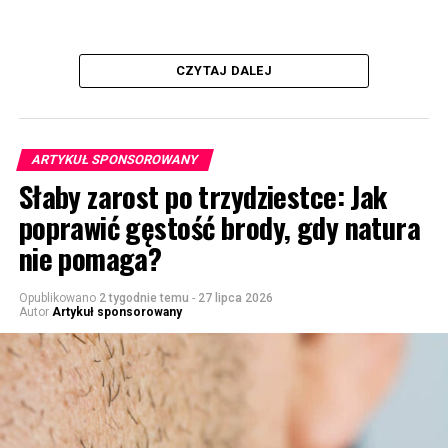
CZYTAJ DALEJ
ARTYKUŁ SPONSOROWANY
Słaby zarost po trzydziestce: Jak
poprawić gęstość brody, gdy natura
nie pomaga?
Opublikowano
2 tygodnie temu
-
27 lipca 2026
Autor
Artykuł sponsorowany