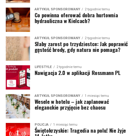
ARTYKUŁ SPONSOROWANY
2 tygodnie temu
Co powinna oferować dobra hurtownia
hydrauliczna w Kielcach?
ARTYKUŁ SPONSOROWANY
2 tygodnie temu
Słaby zarost po trzydziestce: Jak poprawić
gęstość brody, gdy natura nie pomaga?
LIFESTYLE
2 tygodnie temu
Nawigacja 2.0 w aplikacji Rossmann PL
ARTYKUŁ SPONSOROWANY
1 miesiąc temu
Wesele w hotelu – jak zaplanować
eleganckie przyjęcie bez chaosu
POLICJA
1 miesiąc temu
Świętokrzyskie: Tragedia na polu! Nie żyje