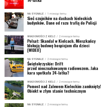
14-latka
NA SYGNALE
1 miesiąc temu
Sieć czujników na dachach kieleckich
budynków. Dane od razu trafią do Policji
WIADOMOŚCI Z KIELC
2 miesiące temu
Polsat: Skandal w Kielcach. Mieszkańcy
blokują budowę hospicjum dla dzieci
[WIDEO]
NA SYGNALE
2 miesiące temu
Świętokrzyskie: Drift
przed nieoznakowanym radiowozem. Jaka
kara spotkała 24-latka?
WIADOMOŚCI Z KIELC
2 miesiące temu
Pomost nad Zalewem Kieleckim zamknięty!
Obiekt w złym stanie technicznym
NA SYGNALE
2 miesiące temu