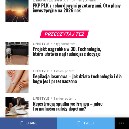
Z KRAJU I ZE ŚWIATA
10 miesięcy temu
PKP PLK z rekordowymi przetargami. Oto plany
inwestycyjne na 2026 rok
PRZECZYTAJ TEŻ
LIFESTYLE
3 tygodnie temu
Projekt nagrobka w 3D. Technologia,
która ułatwia najtrudniejsze decyzje
LIFESTYLE
1 miesiąc temu
Depilacja laserowa – jak działa technologia i dla
kogo jest przeznaczona
LIFESTYLE
1 miesiąc temu
Rejestracja spadku we Francji – jakie
formalności należy dopełnić?
SHARE
TWEET
LIFESTYLE
2 miesiące temu