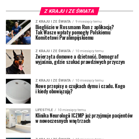
Z KRAJU I ZE ŚWIATA
Z KRAJU I ZE ŚWIATA
9 miesięcy temu
Biegliście w Rossmann Run z aplikacją?
Tak Wasze wpłaty pomogły Polskiemu
Komitetowi Paralimpijskiemu
Z KRAJU I ZE ŚWIATA
10 miesięcy temu
Zwierzęta domowe a dzietność. Demograf
wyjaśnia, gdzie szukać prawdziwych przyczyn
Z KRAJU I ZE ŚWIATA
10 miesięcy temu
Nowe przepisy o czujkach dymu i czadu. Kogo
i kiedy obowiązują?
LIFESTYLE
10 miesięcy temu
Klinika Neurologii ICZMP już przyjmuje pacjentów
w nowoczesnych wnętrzach