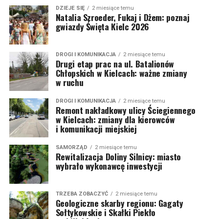
DZIEJE SIĘ
2 miesiące temu
Natalia Szroeder, Fukaj i Dżem: poznaj
gwiazdy Święta Kielc 2026
DROGI I KOMUNIKACJA
2 miesiące temu
Drugi etap prac na ul. Batalionów
Chłopskich w Kielcach: ważne zmiany
w ruchu
DROGI I KOMUNIKACJA
2 miesiące temu
Remont nakładkowy ulicy Ściegiennego
w Kielcach: zmiany dla kierowców
i komunikacji miejskiej
SAMORZĄD
2 miesiące temu
Rewitalizacja Doliny Silnicy: miasto
wybrało wykonawcę inwestycji
TRZEBA ZOBACZYĆ
2 miesiące temu
Geologiczne skarby regionu: Gagaty
Sołtykowskie i Skałki Piekło