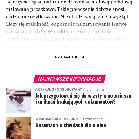
najczęściej łączą naturalne drewno ze stalową podstawą
malowaną proszkowo. Takie połączenie dobrze znosi
codzienne użytkowanie. Nie chodzi wyłącznie o wygląd.
Liczy się stabilność, odporność na zarysowania i łatwe
czyszczenie blatu. W praktyce oznacza to mniej
problemów po kilku latach użytkowania. Warto zwrócić
uwagę na proporcje stołu. W małych mieszkaniach
sprawdzają się modele na cienkich stalowych nogach.
CZYTAJ DALEJ
Optycznie zajmują mniej miejsca i nie przytłaczają
wnętrza. W większych domach lepiej prezentują się
masywniejsze konstrukcje z grubym drewnianym
NAJNOWSZE INFORMACJE
blatem. Takie rozwiązania można znaleźć w ofercie
marki Staldrut Loft, która specjalizuje się w meblach
ARTYKUŁ SPONSOROWANY
6 dni temu
Jak przygotować się do wizyty u notariusza
inspirowanych stylem industrialnym.
(więcej…)
i uniknąć brakujących dokumentów?
WIADOMOŚCI Z REGIONU
1 tydzień temu
Rossmann o chwilach dla siebie