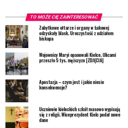
TO MOŻE CIĘ ZAINTERESOWAĆ
Zabytkowe ołtarze i organy w Łukowej
odzyskały blask. Uroczystość z udziałem
biskupa
Wojownicy Maryi opanowali Kielce. Ulicami
przeszło 5 tys. mężczyzn [ZDJĘCIA]
Apostazja – czym jest i jakie niesie
konsekwencje?
Uczniowie kieleckich szkół masowo wypisują
się z religii. Wiceprezydent Kielc podał nowe
dane