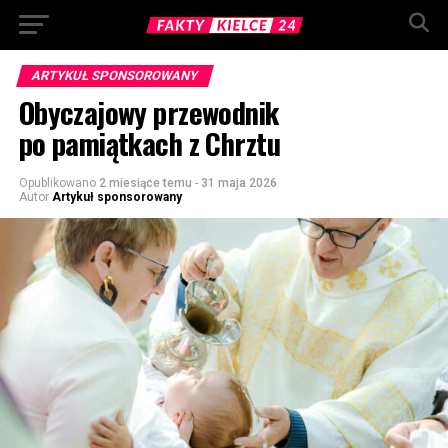
ARTYKUŁ SPONSOROWANY
Obyczajowy przewodnik
po pamiątkach z Chrztu
Opublikowano
2 miesiące temu
-
31 maja 2026
Autor
Artykuł sponsorowany