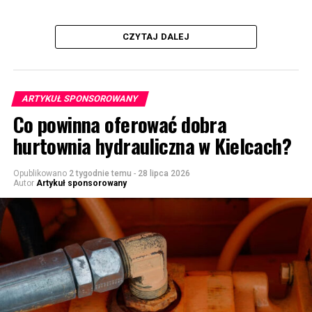
CZYTAJ DALEJ
ARTYKUŁ SPONSOROWANY
Co powinna oferować dobra
hurtownia hydrauliczna w Kielcach?
Opublikowano
2 tygodnie temu
-
28 lipca 2026
Autor
Artykuł sponsorowany