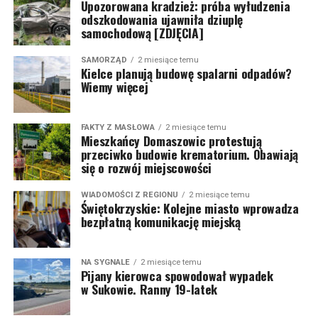
Upozorowana kradzież: próba wyłudzenia
odszkodowania ujawniła dziuplę
samochodową [ZDJĘCIA]
SAMORZĄD
2 miesiące temu
Kielce planują budowę spalarni odpadów?
Wiemy więcej
FAKTY Z MASŁOWA
2 miesiące temu
Mieszkańcy Domaszowic protestują
przeciwko budowie krematorium. Obawiają
się o rozwój miejscowości
WIADOMOŚCI Z REGIONU
2 miesiące temu
Świętokrzyskie: Kolejne miasto wprowadza
bezpłatną komunikację miejską
NA SYGNALE
2 miesiące temu
Pijany kierowca spowodował wypadek
w Sukowie. Ranny 19-latek