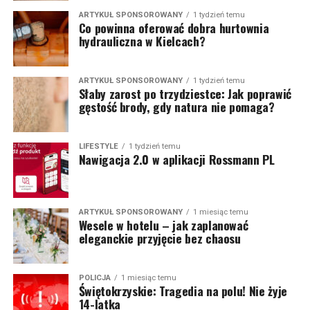
ARTYKUŁ SPONSOROWANY
1 tydzień temu
Co powinna oferować dobra hurtownia
hydrauliczna w Kielcach?
ARTYKUŁ SPONSOROWANY
1 tydzień temu
Słaby zarost po trzydziestce: Jak poprawić
gęstość brody, gdy natura nie pomaga?
LIFESTYLE
1 tydzień temu
Nawigacja 2.0 w aplikacji Rossmann PL
ARTYKUŁ SPONSOROWANY
1 miesiąc temu
Wesele w hotelu – jak zaplanować
eleganckie przyjęcie bez chaosu
POLICJA
1 miesiąc temu
Świętokrzyskie: Tragedia na polu! Nie żyje
14-latka