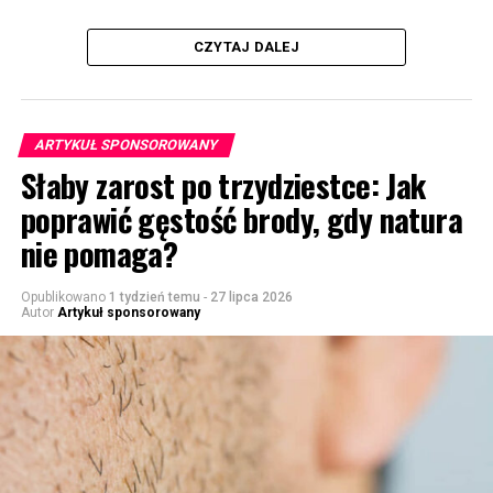
CZYTAJ DALEJ
ARTYKUŁ SPONSOROWANY
Słaby zarost po trzydziestce: Jak
poprawić gęstość brody, gdy natura
nie pomaga?
Opublikowano
1 tydzień temu
-
27 lipca 2026
Autor
Artykuł sponsorowany