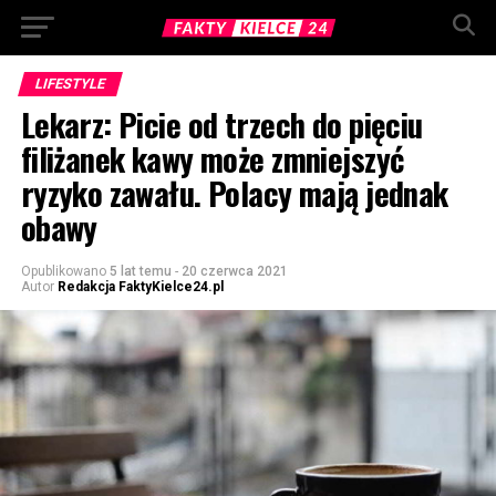
LIFESTYLE
Lekarz: Picie od trzech do pięciu
filiżanek kawy może zmniejszyć
ryzyko zawału. Polacy mają jednak
obawy
Opublikowano
5 lat temu
-
20 czerwca 2021
Autor
Redakcja FaktyKielce24.pl