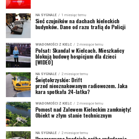
NA SYGNALE
1 miesiąc temu
Sieć czujników na dachach kieleckich
budynków. Dane od razu trafią do Policji
WIADOMOŚCI Z KIELC
2 miesiące temu
Polsat: Skandal w Kielcach. Mieszkańcy
blokują budowę hospicjum dla dzieci
[WIDEO]
NA SYGNALE
2 miesiące temu
Świętokrzyskie: Drift
przed nieoznakowanym radiowozem. Jaka
kara spotkała 24-latka?
WIADOMOŚCI Z KIELC
2 miesiące temu
Pomost nad Zalewem Kieleckim zamknięty!
Obiekt w złym stanie technicznym
NA SYGNALE
2 miesiące temu
Upozorowana kradzież: próba wyłudzenia