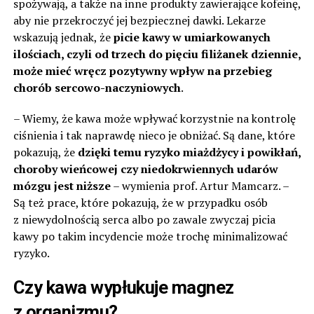
spożywają, a także na inne produkty zawierające kofeinę,
aby nie przekroczyć jej bezpiecznej dawki. Lekarze
wskazują jednak, że
picie kawy w umiarkowanych
ilościach, czyli od trzech do pięciu filiżanek dziennie,
może mieć wręcz pozytywny wpływ na przebieg
chorób sercowo-naczyniowych
.
– Wiemy, że kawa może wpływać korzystnie na kontrolę
ciśnienia i tak naprawdę nieco je obniżać. Są dane, które
pokazują, że
dzięki temu ryzyko miażdżycy i powikłań,
choroby wieńcowej czy niedokrwiennych udarów
mózgu jest niższe
– wymienia prof. Artur Mamcarz. –
Są też prace, które pokazują, że w przypadku osób
z niewydolnością serca albo po zawale zwyczaj picia
kawy po takim incydencie może trochę minimalizować
ryzyko.
Czy kawa wypłukuje magnez
z organizmu?