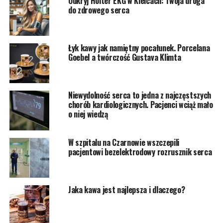
Odkryj Holter EKG w Kielcach: Twoja droga
do zdrowego serca
Łyk kawy jak namiętny pocałunek. Porcelana
Goebel a twórczość Gustava Klimta
Niewydolność serca to jedna z najczęstszych
chorób kardiologicznych. Pacjenci wciąż mało
o niej wiedzą
W szpitalu na Czarnowie wszczepili
pacjentowi bezelektrodowy rozrusznik serca
Jaka kawa jest najlepsza i dlaczego?