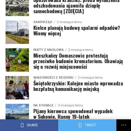
odszkodowania ujawniła dziuplę
samochodową [ZDJĘCIA]
SAMORZĄD
2 miesiące temu
Kielce planują budowę spalarni odpadów?
Wiemy więcej
FAKTY Z MASŁOWA
2 miesiące temu
Mieszkańcy Domaszowic protestują
przeciwko budowie krematorium. Obawiają
się o rozwój miejscowości
WIADOMOŚCI Z REGIONU
2 miesiące temu
Świętokrzyskie: Kolejne miasto wprowadza
bezpłatną komunikację miejską
NA SYGNALE
2 miesiące temu
Pijany kierowca spowodował wypadek
w Sukowie. Ranny 19-latek
SHARE
TWEET