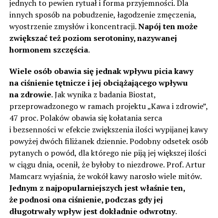
jednych to pewien rytuał i forma przyjemności. Dla
innych sposób na pobudzenie, łagodzenie zmęczenia,
wyostrzenie zmysłów i koncentracji.
Napój ten może
zwiększać też poziom serotoniny, nazywanej
hormonem szczęścia
.
Wiele osób obawia się jednak wpływu picia kawy
na ciśnienie tętnicze i jej obciążającego wpływu
na zdrowie
. Jak wynika z badania Biostat,
przeprowadzonego w ramach projektu „Kawa i zdrowie”,
47 proc. Polaków obawia się kołatania serca
i bezsenności w efekcie zwiększenia ilości wypijanej kawy
powyżej dwóch filiżanek dziennie. Podobny odsetek osób
pytanych o powód, dla którego nie piją jej większej ilości
w ciągu dnia, ocenił, że byłoby to niezdrowe. Prof. Artur
Mamcarz wyjaśnia, że wokół kawy narosło wiele mitów.
Jednym z najpopularniejszych jest właśnie ten,
że podnosi ona ciśnienie, podczas gdy jej
długotrwały wpływ jest dokładnie odwrotny
.