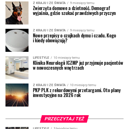
Z KRAJU I ZE ŚWIATA
9 miesięcy temu
Zwierzęta domowe a dzietność. Demograf
wyjaśnia, gdzie szukać prawdziwych przyczyn
Z KRAJU I ZE ŚWIATA
9 miesięcy temu
Nowe przepisy o czujkach dymu i czadu. Kogo
i kiedy obowiązują?
LIFESTYLE
10 miesięcy temu
Klinika Neurologii ICZMP już przyjmuje pacjentów
w nowoczesnych wnętrzach
Z KRAJU I ZE ŚWIATA
10 miesięcy temu
PKP PLK z rekordowymi przetargami. Oto plany
inwestycyjne na 2026 rok
PRZECZYTAJ TEŻ
LIFESTYLE
3 tygodnie temu