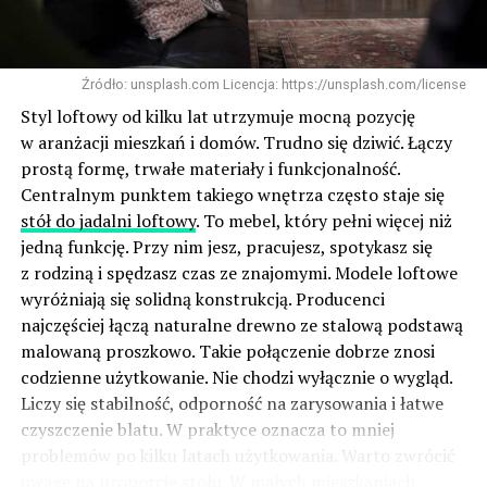
Źródło: unsplash.com Licencja: https://unsplash.com/license
Styl loftowy od kilku lat utrzymuje mocną pozycję
w aranżacji mieszkań i domów. Trudno się dziwić. Łączy
prostą formę, trwałe materiały i funkcjonalność.
Centralnym punktem takiego wnętrza często staje się
stół do jadalni loftowy
. To mebel, który pełni więcej niż
jedną funkcję. Przy nim jesz, pracujesz, spotykasz się
z rodziną i spędzasz czas ze znajomymi. Modele loftowe
wyróżniają się solidną konstrukcją. Producenci
najczęściej łączą naturalne drewno ze stalową podstawą
malowaną proszkowo. Takie połączenie dobrze znosi
codzienne użytkowanie. Nie chodzi wyłącznie o wygląd.
Liczy się stabilność, odporność na zarysowania i łatwe
czyszczenie blatu. W praktyce oznacza to mniej
problemów po kilku latach użytkowania. Warto zwrócić
uwagę na proporcje stołu. W małych mieszkaniach