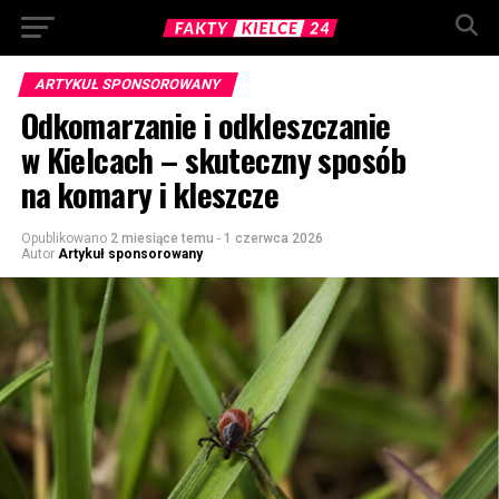
ARTYKUŁ SPONSOROWANY
Odkomarzanie i odkleszczanie
w Kielcach – skuteczny sposób
na komary i kleszcze
Opublikowano
2 miesiące temu
-
1 czerwca 2026
Autor
Artykuł sponsorowany