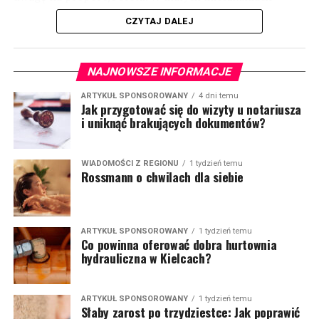
sprawdzają się modele na cienkich stalowych nogach.
CZYTAJ DALEJ
Optycznie zajmują mniej miejsca i nie przytłaczają
wnętrza. W większych domach lepiej prezentują się
masywniejsze konstrukcje z grubym drewnianym
NAJNOWSZE INFORMACJE
blatem. Takie rozwiązania można znaleźć w ofercie
marki Staldrut Loft, która specjalizuje się w meblach
ARTYKUŁ SPONSOROWANY
4 dni temu
Jak przygotować się do wizyty u notariusza
inspirowanych stylem industrialnym.
(więcej…)
i uniknąć brakujących dokumentów?
WIADOMOŚCI Z REGIONU
1 tydzień temu
Rossmann o chwilach dla siebie
ARTYKUŁ SPONSOROWANY
1 tydzień temu
Co powinna oferować dobra hurtownia
hydrauliczna w Kielcach?
ARTYKUŁ SPONSOROWANY
1 tydzień temu
Słaby zarost po trzydziestce: Jak poprawić