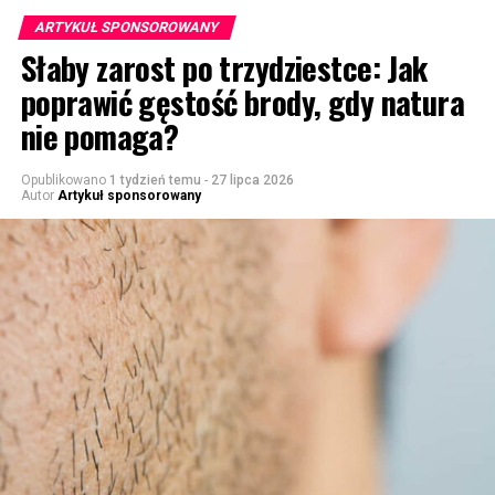
ARTYKUŁ SPONSOROWANY
Słaby zarost po trzydziestce: Jak
poprawić gęstość brody, gdy natura
nie pomaga?
Opublikowano
1 tydzień temu
-
27 lipca 2026
Autor
Artykuł sponsorowany