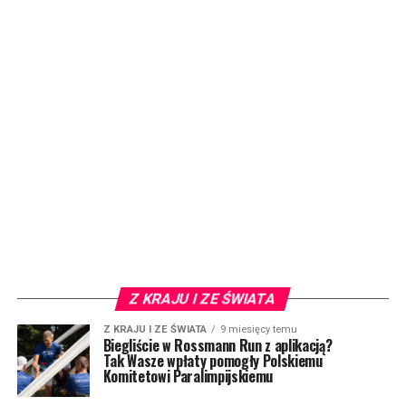
Z KRAJU I ZE ŚWIATA
Z KRAJU I ZE ŚWIATA
9 miesięcy temu
Biegliście w Rossmann Run z aplikacją?
Tak Wasze wpłaty pomogły Polskiemu
Komitetowi Paralimpijskiemu