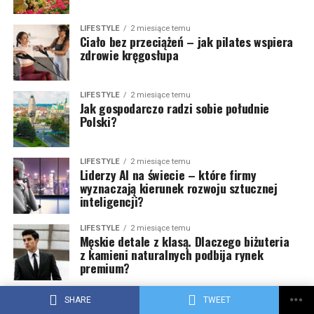
LIFESTYLE
2 miesiące temu
Ciało bez przeciążeń – jak pilates wspiera
zdrowie kręgosłupa
LIFESTYLE
2 miesiące temu
Jak gospodarczo radzi sobie południe
Polski?
LIFESTYLE
2 miesiące temu
Liderzy AI na świecie – które firmy
wyznaczają kierunek rozwoju sztucznej
inteligencji?
LIFESTYLE
2 miesiące temu
Męskie detale z klasą. Dlaczego biżuteria
z kamieni naturalnych podbija rynek
premium?
SHARE
TWEET
ARTYKUŁ SPONSOROWANY
2 miesiące temu