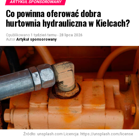
ARTYKUŁ SPONSOROWANY
Co powinna oferować dobra
hurtownia hydrauliczna w Kielcach?
Opublikowano
1 tydzień temu
-
28 lipca 2026
Autor
Artykuł sponsorowany
Źródło: unsplash.com Licencja: https://unsplash.com/license