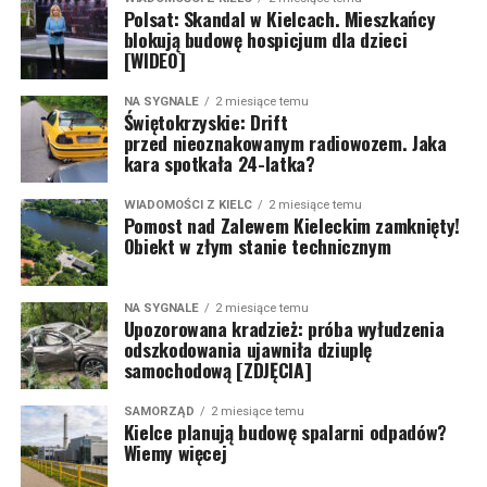
Polsat: Skandal w Kielcach. Mieszkańcy
blokują budowę hospicjum dla dzieci
[WIDEO]
NA SYGNALE
2 miesiące temu
Świętokrzyskie: Drift
przed nieoznakowanym radiowozem. Jaka
kara spotkała 24-latka?
WIADOMOŚCI Z KIELC
2 miesiące temu
Pomost nad Zalewem Kieleckim zamknięty!
Obiekt w złym stanie technicznym
NA SYGNALE
2 miesiące temu
Upozorowana kradzież: próba wyłudzenia
odszkodowania ujawniła dziuplę
samochodową [ZDJĘCIA]
SAMORZĄD
2 miesiące temu
Kielce planują budowę spalarni odpadów?
Wiemy więcej