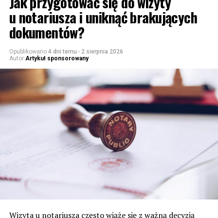
Jak przygotować się do wizyty
u notariusza i uniknąć brakujących
dokumentów?
Opublikowano
4 dni temu
-
2 sierpnia 2026
Autor
Artykuł sponsorowany
Wizyta u notariusza często wiąże się z ważną decyzją