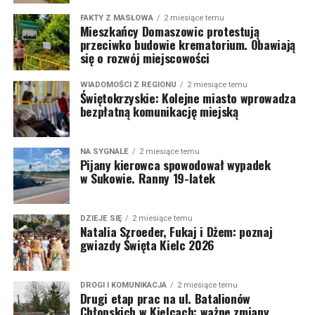
FAKTY Z MASŁOWA
2 miesiące temu
Mieszkańcy Domaszowic protestują
przeciwko budowie krematorium. Obawiają
się o rozwój miejscowości
WIADOMOŚCI Z REGIONU
2 miesiące temu
Świętokrzyskie: Kolejne miasto wprowadza
bezpłatną komunikację miejską
NA SYGNALE
2 miesiące temu
Pijany kierowca spowodował wypadek
w Sukowie. Ranny 19-latek
DZIEJE SIĘ
2 miesiące temu
Natalia Szroeder, Fukaj i Dżem: poznaj
gwiazdy Święta Kielc 2026
DROGI I KOMUNIKACJA
2 miesiące temu
Drugi etap prac na ul. Batalionów
Chłopskich w Kielcach: ważne zmiany