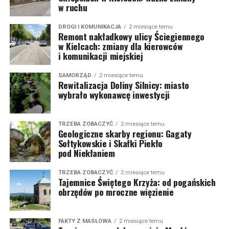
w ruchu
DROGI I KOMUNIKACJA
2 miesiące temu
Remont nakładkowy ulicy Ściegiennego
w Kielcach: zmiany dla kierowców
i komunikacji miejskiej
SAMORZĄD
2 miesiące temu
Rewitalizacja Doliny Silnicy: miasto
wybrało wykonawcę inwestycji
TRZEBA ZOBACZYĆ
2 miesiące temu
Geologiczne skarby regionu: Gagaty
Sołtykowskie i Skałki Piekło
pod Niekłaniem
TRZEBA ZOBACZYĆ
2 miesiące temu
Tajemnice Świętego Krzyża: od pogańskich
obrzędów po mroczne więzienie
FAKTY Z MASŁOWA
2 miesiące temu