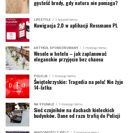
gęstość brody, gdy natura nie pomaga?
LIFESTYLE
1 tydzień temu
Nawigacja 2.0 w aplikacji Rossmann PL
ARTYKUŁ SPONSOROWANY
1 miesiąc temu
Wesele w hotelu – jak zaplanować
eleganckie przyjęcie bez chaosu
POLICJA
1 miesiąc temu
Świętokrzyskie: Tragedia na polu! Nie żyje
14-latka
NA SYGNALE
1 miesiąc temu
Sieć czujników na dachach kieleckich
budynków. Dane od razu trafią do Policji
WIADOMOŚCI Z KIELC
2 miesiące temu