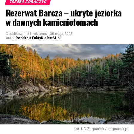
TRZEBA ZOBACZYĆ
Rezerwat Barcza – ukryte jeziorka
w dawnych kamieniołomach
Opublikowano
1 rok temu
-
30 maja 2025
Autor
Redakcja FaktyKielce24.pl
fot. UG Zagnańsk / zagnansk.pl