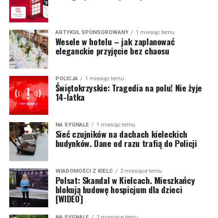
ARTYKUŁ SPONSOROWANY
1 miesiąc temu
Wesele w hotelu – jak zaplanować
eleganckie przyjęcie bez chaosu
POLICJA
1 miesiąc temu
Świętokrzyskie: Tragedia na polu! Nie żyje
14-latka
NA SYGNALE
1 miesiąc temu
Sieć czujników na dachach kieleckich
budynków. Dane od razu trafią do Policji
WIADOMOŚCI Z KIELC
2 miesiące temu
Polsat: Skandal w Kielcach. Mieszkańcy
blokują budowę hospicjum dla dzieci
[WIDEO]
NA SYGNALE
2 miesiące temu