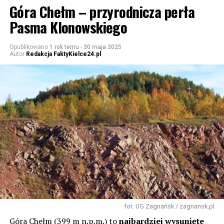
Góra Chełm – przyrodnicza perła
Pasma Klonowskiego
Opublikowano
1 rok temu
-
30 maja 2025
Autor
Redakcja FaktyKielce24.pl
fot. UG Zagnańsk / zagnansk.pl
Góra Chełm (399 m n.p.m.) to
najbardziej wysunięte