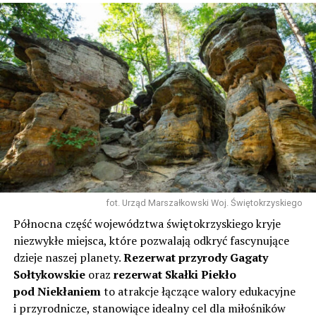
fot. Urząd Marszałkowski Woj. Świętokrzyskiego
Północna część województwa świętokrzyskiego kryje
niezwykłe miejsca, które pozwalają odkryć fascynujące
dzieje naszej planety.
Rezerwat przyrody Gagaty
Sołtykowskie
oraz
rezerwat Skałki Piekło
pod Niekłaniem
to atrakcje łączące walory edukacyjne
i przyrodnicze, stanowiące idealny cel dla miłośników