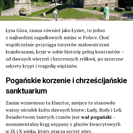
Łysa Góra, znana również jako Łysiec, to jedno
z najbardziej zagadkowych miejsc w Polsce. Choć
współcześnie przyciąga turystów malowniczymi
krajobrazami, kryje w sobie historię pełną kontrastów –
od dawnych wierzeń i bezcennych relikwii, po mroczne
sekrety krypt i tragedię więźniów.
Pogańskie korzenie i chrześcijańskie
sanktuarium
Zanim wzniesiono tu klasztor, miejsce to stanowiło
ważny ośrodek kultu dawnych bóstw: Łady, Body i Leli.
Świadectwem tamtych czasów jest
wał pogański
–
monumentalny krąg usypany z głazów kwarcytowych
w IX i X wieku, który otacza szczyt góry.