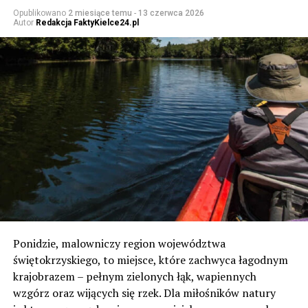
Opublikowano
2 miesiące temu
-
13 czerwca 2026
Autor
Redakcja FaktyKielce24.pl
Ponidzie, malowniczy region województwa
świętokrzyskiego, to miejsce, które zachwyca łagodnym
krajobrazem – pełnym zielonych łąk, wapiennych
wzgórz oraz wijących się rzek. Dla miłośników natury