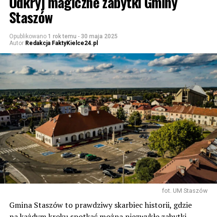
Odkryj magiczne zabytki Gminy
Staszów
Opublikowano
1 rok temu
-
30 maja 2025
Autor
Redakcja FaktyKielce24.pl
fot. UM Staszów
Gmina Staszów to prawdziwy skarbiec historii, gdzie
na każdym kroku spotkać można niezwykłe zabytki