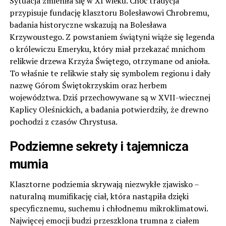
Sytuacja zmieniła się w XI wieku. Choć tradycja
przypisuje fundację klasztoru Bolesławowi Chrobremu,
badania historyczne wskazują na Bolesława
Krzywoustego. Z powstaniem świątyni wiąże się legenda
o królewiczu Emeryku, który miał przekazać mnichom
relikwie drzewa Krzyża Świętego, otrzymane od anioła.
To właśnie te relikwie stały się symbolem regionu i dały
nazwę Górom Świętokrzyskim oraz herbem
województwa. Dziś przechowywane są w XVII-wiecznej
Kaplicy Oleśnickich, a badania potwierdziły, że drewno
pochodzi z czasów Chrystusa.
Podziemne sekrety i tajemnicza
mumia
Klasztorne podziemia skrywają niezwykłe zjawisko –
naturalną mumifikację ciał, która nastąpiła dzięki
specyficznemu, suchemu i chłodnemu mikroklimatowi.
Najwięcej emocji budzi przeszklona trumna z ciałem