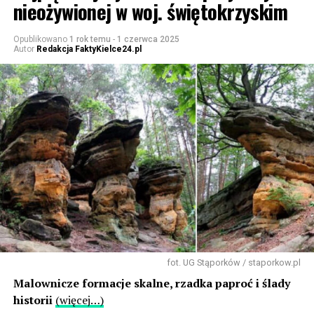
nieożywionej w woj. świętokrzyskim
Opublikowano
1 rok temu
-
1 czerwca 2025
Autor
Redakcja FaktyKielce24.pl
fot. UG Stąporków / staporkow.pl
Malownicze formacje skalne, rzadka paproć i ślady
historii
(więcej…)