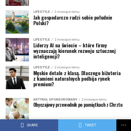
LIFESTYLE
2 miesiące temu
Jak gospodarczo radzi sobie południe
Polski?
LIFESTYLE
2 miesiące temu
Liderzy AI na świecie – które firmy
wyznaczają kierunek rozwoju sztucznej
inteligencji?
LIFESTYLE
2 miesiące temu
Męskie detale z klasą. Dlaczego biżuteria
z kamieni naturalnych podbija rynek
premium?
ARTYKUŁ SPONSOROWANY
2 miesiące temu
Obyczajowy przewodnik po pamiątkach z Chrztu
SHARE
TWEET
ARTYKUŁ SPONSOROWANY
2 miesiące temu