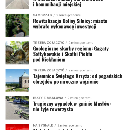
i komunikacji miejskiej
SAMORZĄD
2 miesiące temu
Rewitalizacja Doliny Silnicy: miasto
wybrało wykonawcę inwestycji
TRZEBA ZOBACZYĆ
2 miesiące temu
Geologiczne skarby regionu: Gagaty
Sołtykowskie i Skałki Piekło
pod Niekłaniem
TRZEBA ZOBACZYĆ
2 miesiące temu
Tajemnice Świętego Krzyża: od pogańskich
obrzędów po mroczne więzienie
FAKTY Z MASŁOWA
2 miesiące temu
Tragiczny wypadek w gminie Masłów:
nie żyje rowerzysta
NA SYGNALE
2 miesiące temu