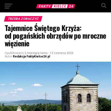
TRZEBA ZOBACZYĆ
Tajemnice Świętego Krzyża:
od pogańskich obrzędów po mroczne
więzienie
Opublikowano
2 miesiące temu
-
13 czerwca 2026
Autor
Redakcja FaktyKielce24.pl