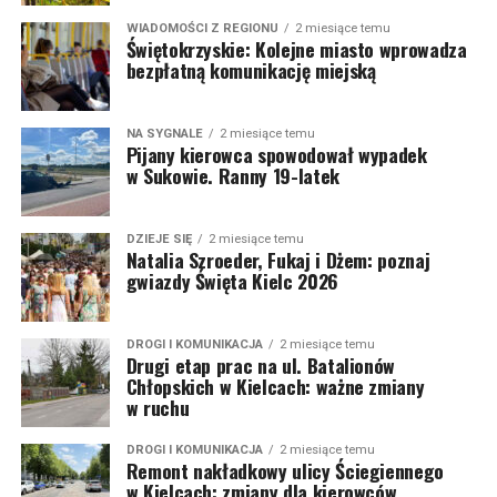
WIADOMOŚCI Z REGIONU
2 miesiące temu
Świętokrzyskie: Kolejne miasto wprowadza
bezpłatną komunikację miejską
NA SYGNALE
2 miesiące temu
Pijany kierowca spowodował wypadek
w Sukowie. Ranny 19-latek
DZIEJE SIĘ
2 miesiące temu
Natalia Szroeder, Fukaj i Dżem: poznaj
gwiazdy Święta Kielc 2026
DROGI I KOMUNIKACJA
2 miesiące temu
Drugi etap prac na ul. Batalionów
Chłopskich w Kielcach: ważne zmiany
w ruchu
DROGI I KOMUNIKACJA
2 miesiące temu
Remont nakładkowy ulicy Ściegiennego
w Kielcach: zmiany dla kierowców