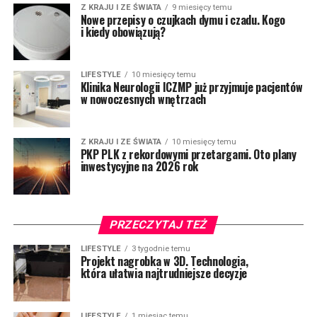
Z KRAJU I ZE ŚWIATA
9 miesięcy temu
Nowe przepisy o czujkach dymu i czadu. Kogo
i kiedy obowiązują?
LIFESTYLE
10 miesięcy temu
Klinika Neurologii ICZMP już przyjmuje pacjentów
w nowoczesnych wnętrzach
Z KRAJU I ZE ŚWIATA
10 miesięcy temu
PKP PLK z rekordowymi przetargami. Oto plany
inwestycyjne na 2026 rok
PRZECZYTAJ TEŻ
LIFESTYLE
3 tygodnie temu
Projekt nagrobka w 3D. Technologia,
która ułatwia najtrudniejsze decyzje
LIFESTYLE
1 miesiąc temu