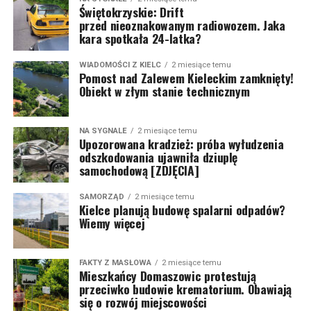
Świętokrzyskie: Drift
przed nieoznakowanym radiowozem. Jaka
kara spotkała 24-latka?
WIADOMOŚCI Z KIELC
2 miesiące temu
Pomost nad Zalewem Kieleckim zamknięty!
Obiekt w złym stanie technicznym
NA SYGNALE
2 miesiące temu
Upozorowana kradzież: próba wyłudzenia
odszkodowania ujawniła dziuplę
samochodową [ZDJĘCIA]
SAMORZĄD
2 miesiące temu
Kielce planują budowę spalarni odpadów?
Wiemy więcej
FAKTY Z MASŁOWA
2 miesiące temu
Mieszkańcy Domaszowic protestują
przeciwko budowie krematorium. Obawiają
się o rozwój miejscowości