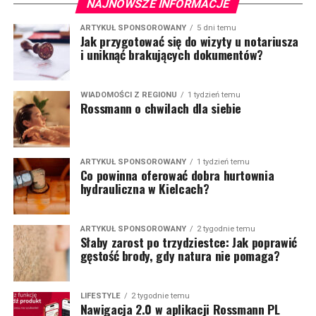
NAJNOWSZE INFORMACJE
ARTYKUŁ SPONSOROWANY
5 dni temu
Jak przygotować się do wizyty u notariusza
i uniknąć brakujących dokumentów?
WIADOMOŚCI Z REGIONU
1 tydzień temu
Rossmann o chwilach dla siebie
ARTYKUŁ SPONSOROWANY
1 tydzień temu
Co powinna oferować dobra hurtownia
hydrauliczna w Kielcach?
ARTYKUŁ SPONSOROWANY
2 tygodnie temu
Słaby zarost po trzydziestce: Jak poprawić
gęstość brody, gdy natura nie pomaga?
LIFESTYLE
2 tygodnie temu
Nawigacja 2.0 w aplikacji Rossmann PL