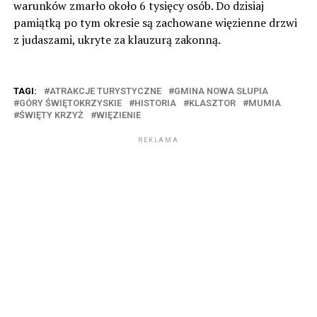
warunków zmarło około 6 tysięcy osób. Do dzisiaj
pamiątką po tym okresie są zachowane więzienne drzwi
z judaszami, ukryte za klauzurą zakonną.
TAGI:
ATRAKCJE TURYSTYCZNE
GMINA NOWA SŁUPIA
GÓRY ŚWIĘTOKRZYSKIE
HISTORIA
KLASZTOR
MUMIA
ŚWIĘTY KRZYŻ
WIĘZIENIE
REKLAMA