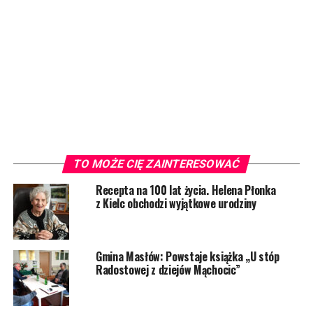
TO MOŻE CIĘ ZAINTERESOWAĆ
Recepta na 100 lat życia. Helena Płonka
z Kielc obchodzi wyjątkowe urodziny
Gmina Masłów: Powstaje książka „U stóp
Radostowej z dziejów Mąchocic”