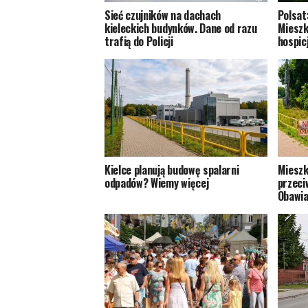
Sieć czujników na dachach
Polsat
kieleckich budynków. Dane od razu
Mieszk
trafią do Policji
hospic
Kielce planują budowę spalarni
Mieszk
odpadów? Wiemy więcej
przeci
Obawia