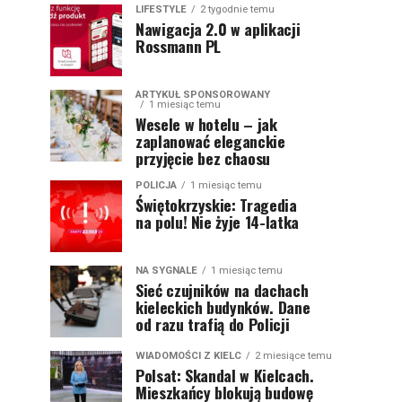
LIFESTYLE
2 tygodnie temu
Nawigacja 2.0 w aplikacji
Rossmann PL
ARTYKUŁ SPONSOROWANY
1 miesiąc temu
Wesele w hotelu – jak
zaplanować eleganckie
przyjęcie bez chaosu
POLICJA
1 miesiąc temu
Świętokrzyskie: Tragedia
na polu! Nie żyje 14-latka
NA SYGNALE
1 miesiąc temu
Sieć czujników na dachach
kieleckich budynków. Dane
od razu trafią do Policji
WIADOMOŚCI Z KIELC
2 miesiące temu
Polsat: Skandal w Kielcach.
Mieszkańcy blokują budowę