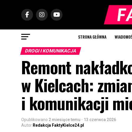
STRONA GŁÓWNA
WIADOMOŚC
DROGI I KOMUNIKACJA
Remont nakładko
w Kielcach: zmia
i komunikacji mie
Opublikowano
2 miesiące temu
-
13 czerwca 2026
Autor
Redakcja FaktyKielce24.pl