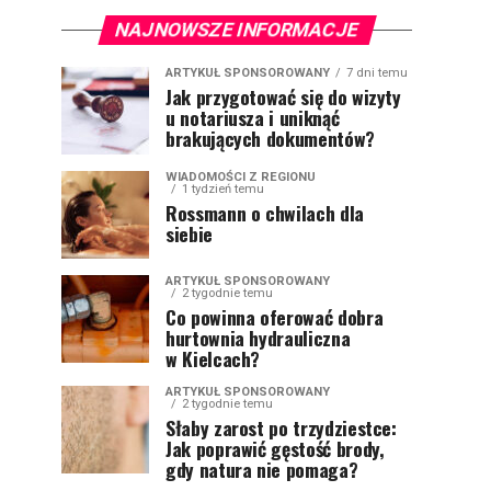
NAJNOWSZE INFORMACJE
ARTYKUŁ SPONSOROWANY
7 dni temu
Jak przygotować się do wizyty
u notariusza i uniknąć
brakujących dokumentów?
WIADOMOŚCI Z REGIONU
1 tydzień temu
Rossmann o chwilach dla
siebie
ARTYKUŁ SPONSOROWANY
2 tygodnie temu
Co powinna oferować dobra
hurtownia hydrauliczna
w Kielcach?
ARTYKUŁ SPONSOROWANY
2 tygodnie temu
Słaby zarost po trzydziestce:
Jak poprawić gęstość brody,
gdy natura nie pomaga?