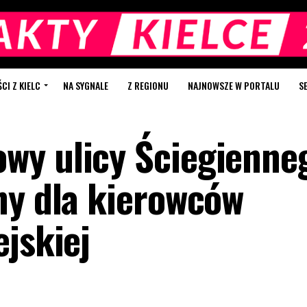
I Z KIELC
NA SYGNALE
Z REGIONU
NAJNOWSZE W PORTALU
S
wy ulicy Ściegienne
ny dla kierowców
jskiej