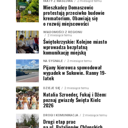
FAKTY Z MASŁOWA
2 miesiące temu
Mieszkańcy Domaszowic
protestują przeciwko budowie
krematorium. Obawiają się
o rozwój miejscowości
WIADOMOŚCI Z REGIONU
2 miesiące temu
Świętokrzyskie: Kolejne miasto
wprowadza bezpłatną
komunikację miejską
NA SYGNALE
2 miesiące temu
Pijany kierowca spowodował
wypadek w Sukowie. Ranny 19-
latek
DZIEJE SIĘ
2 miesiące temu
Natalia Szroeder, Fukaj i Dżem:
poznaj gwiazdy Święta Kielc
2026
DROGI I KOMUNIKACJA
2 miesiące temu
Drugi etap prac
na ul. Batalionów Chłopskich