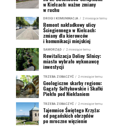
w Kielcach: ważne zmiany
w ruchu
DROGI I KOMUNIKACJA
2 miesiące temu
Remont nakładkowy ulicy
Ściegiennego w Kielcach:
zmiany dla kierowców
i komunikacji miejskiej
SAMORZĄD
2 miesiące temu
Rewitalizacja Doliny Silnicy:
miasto wybrało wykonawcę
inwestycji
TRZEBA ZOBACZYĆ
2 miesiące temu
Geologiczne skarby regionu:
Gagaty Sołtykowskie i Skałki
Piekło pod Niekłaniem
TRZEBA ZOBACZYĆ
2 miesiące temu
Tajemnice Świętego Krzyża:
od pogańskich obrzędów
po mroczne więzienie