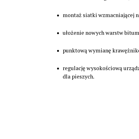
montaż siatki wzmacniającej na
ułożenie nowych warstw bitumi
punktową wymianę krawężnik
regulację wysokościową urządz
dla pieszych.