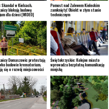
: Skandal w Kielcach.
Pomost nad Zalewem Kieleckim
ańcy blokują budowę
zamknięty! Obiekt w złym stanie
jum dla dzieci [WIDEO]
technicznym
ańcy Domaszowic protestują
Świętokrzyskie: Kolejne miasto
wko budowie krematorium.
wprowadza bezpłatną komunikację
ją się o rozwój miejscowości
miejską