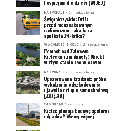
hospicjum dla dzieci [WIDEO]
NA SYGNALE
2 miesiące temu
Świętokrzyskie: Drift
przed nieoznakowanym
radiowozem. Jaka kara
spotkała 24-latka?
WIADOMOŚCI Z KIELC
2 miesiące temu
Pomost nad Zalewem
Kieleckim zamknięty! Obiekt
w złym stanie technicznym
NA SYGNALE
2 miesiące temu
Upozorowana kradzież: próba
wyłudzenia odszkodowania
ujawniła dziuplę samochodową
[ZDJĘCIA]
SAMORZĄD
2 miesiące temu
Kielce planują budowę spalarni
odpadów? Wiemy więcej