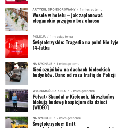
ARTYKUŁ SPONSOROWANY
1 miesiąc temu
Wesele w hotelu – jak zaplanować
eleganckie przyjęcie bez chaosu
POLICJA
1 miesiąc temu
Świętokrzyskie: Tragedia na polu! Nie żyje
14-latka
NA SYGNALE
1 miesiąc temu
Sieć czujników na dachach kieleckich
budynków. Dane od razu trafią do Policji
WIADOMOŚCI Z KIELC
2 miesiące temu
Polsat: Skandal w Kielcach. Mieszkańcy
blokują budowę hospicjum dla dzieci
[WIDEO]
NA SYGNALE
2 miesiące temu
Świętokrzyskie: Drift