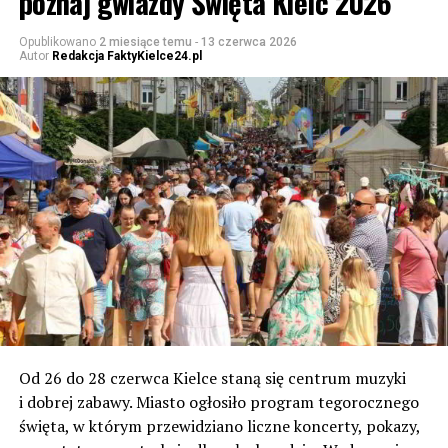
poznaj gwiazdy Święta Kielc 2026
Opublikowano
2 miesiące temu
-
13 czerwca 2026
Autor
Redakcja FaktyKielce24.pl
Od 26 do 28 czerwca Kielce staną się centrum muzyki
i dobrej zabawy. Miasto ogłosiło program tegorocznego
święta, w którym przewidziano liczne koncerty, pokazy,