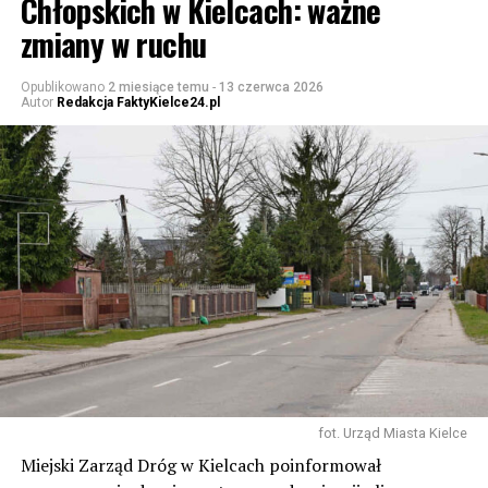
Chłopskich w Kielcach: ważne
zmiany w ruchu
Opublikowano
2 miesiące temu
-
13 czerwca 2026
Autor
Redakcja FaktyKielce24.pl
fot. Urząd Miasta Kielce
Miejski Zarząd Dróg w Kielcach poinformował