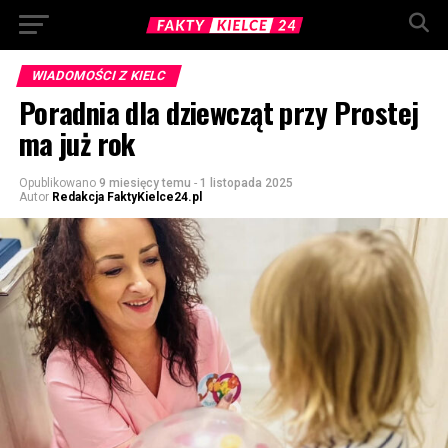
WIADOMOŚCI Z KIELC
Poradnia dla dziewcząt przy Prostej
ma już rok
Opublikowano
9 miesięcy temu
-
1 listopada 2025
Autor
Redakcja FaktyKielce24.pl