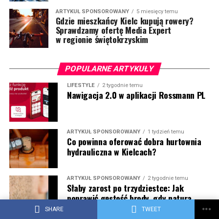
ARTYKUŁ SPONSOROWANY
5 miesięcy temu
Gdzie mieszkańcy Kielc kupują rowery?
Sprawdzamy ofertę Media Expert
w regionie świętokrzyskim
POPULARNE ARTYKUŁY
LIFESTYLE
2 tygodnie temu
Nawigacja 2.0 w aplikacji Rossmann PL
ARTYKUŁ SPONSOROWANY
1 tydzień temu
Co powinna oferować dobra hurtownia
hydrauliczna w Kielcach?
ARTYKUŁ SPONSOROWANY
2 tygodnie temu
Słaby zarost po trzydziestce: Jak
poprawić gęstość brody, gdy natura
nie pomaga?
SHARE
TWEET