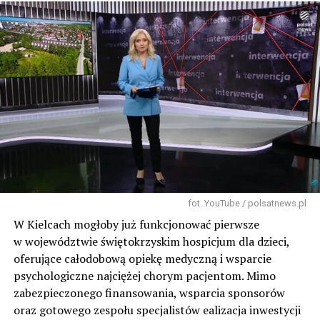
fot. YouTube / polsatnews.pl
W Kielcach mogłoby już funkcjonować pierwsze
w województwie świętokrzyskim hospicjum dla dzieci,
oferujące całodobową opiekę medyczną i wsparcie
psychologiczne najciężej chorym pacjentom. Mimo
zabezpieczonego finansowania, wsparcia sponsorów
oraz gotowego zespołu specjalistów ealizacja inwestycji