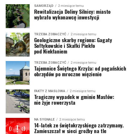
SAMORZĄD
2 miesiące temu
Rewitalizacja Doliny Silnicy: miasto
wybrało wykonawcę inwestycji
TRZEBA ZOBACZYĆ
2 miesiące temu
Geologiczne skarby regionu: Gagaty
Sołtykowskie i Skałki Piekło
pod Niekłaniem
TRZEBA ZOBACZYĆ
2 miesiące temu
Tajemnice Świętego Krzyża: od pogańskich
obrzędów po mroczne więzienie
FAKTY Z MASŁOWA
2 miesiące temu
Tragiczny wypadek w gminie Masłów:
nie żyje rowerzysta
NA SYGNALE
2 miesiące temu
14-latek ze świętokrzyskiego zatrzymany.
Zamieszczał w sieci groźby na tle