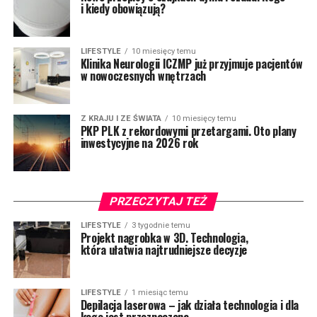
i kiedy obowiązują?
LIFESTYLE
10 miesięcy temu
Klinika Neurologii ICZMP już przyjmuje pacjentów
w nowoczesnych wnętrzach
Z KRAJU I ZE ŚWIATA
10 miesięcy temu
PKP PLK z rekordowymi przetargami. Oto plany
inwestycyjne na 2026 rok
PRZECZYTAJ TEŻ
LIFESTYLE
3 tygodnie temu
Projekt nagrobka w 3D. Technologia,
która ułatwia najtrudniejsze decyzje
LIFESTYLE
1 miesiąc temu
Depilacja laserowa – jak działa technologia i dla