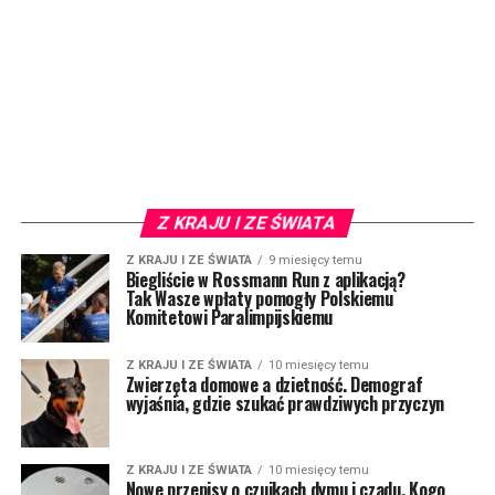
Z KRAJU I ZE ŚWIATA
Z KRAJU I ZE ŚWIATA
9 miesięcy temu
Biegliście w Rossmann Run z aplikacją?
Tak Wasze wpłaty pomogły Polskiemu
Komitetowi Paralimpijskiemu
Z KRAJU I ZE ŚWIATA
10 miesięcy temu
Zwierzęta domowe a dzietność. Demograf
wyjaśnia, gdzie szukać prawdziwych przyczyn
Z KRAJU I ZE ŚWIATA
10 miesięcy temu
Nowe przepisy o czujkach dymu i czadu. Kogo