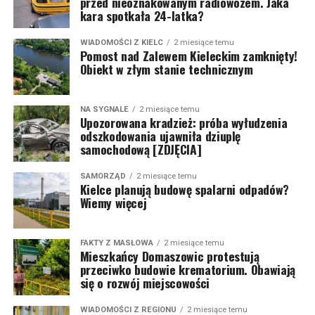
przed nieoznakowanym radiowozem. Jaka
kara spotkała 24-latka?
WIADOMOŚCI Z KIELC
2 miesiące temu
Pomost nad Zalewem Kieleckim zamknięty!
Obiekt w złym stanie technicznym
NA SYGNALE
2 miesiące temu
Upozorowana kradzież: próba wyłudzenia
odszkodowania ujawniła dziuplę
samochodową [ZDJĘCIA]
SAMORZĄD
2 miesiące temu
Kielce planują budowę spalarni odpadów?
Wiemy więcej
FAKTY Z MASŁOWA
2 miesiące temu
Mieszkańcy Domaszowic protestują
przeciwko budowie krematorium. Obawiają
się o rozwój miejscowości
WIADOMOŚCI Z REGIONU
2 miesiące temu