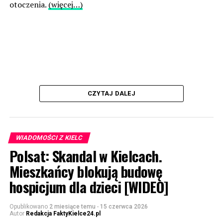
otoczenia.
(więcej…)
CZYTAJ DALEJ
WIADOMOŚCI Z KIELC
Polsat: Skandal w Kielcach.
Mieszkańcy blokują budowę
hospicjum dla dzieci [WIDEO]
Opublikowano
2 miesiące temu
-
15 czerwca 2026
Autor
Redakcja FaktyKielce24.pl