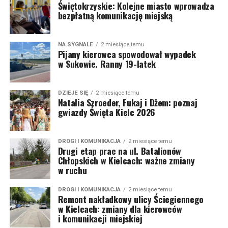
Świętokrzyskie: Kolejne miasto wprowadza
bezpłatną komunikację miejską
NA SYGNALE
2 miesiące temu
Pijany kierowca spowodował wypadek
w Sukowie. Ranny 19-latek
DZIEJE SIĘ
2 miesiące temu
Natalia Szroeder, Fukaj i Dżem: poznaj
gwiazdy Święta Kielc 2026
DROGI I KOMUNIKACJA
2 miesiące temu
Drugi etap prac na ul. Batalionów
Chłopskich w Kielcach: ważne zmiany
w ruchu
DROGI I KOMUNIKACJA
2 miesiące temu
Remont nakładkowy ulicy Ściegiennego
w Kielcach: zmiany dla kierowców
i komunikacji miejskiej