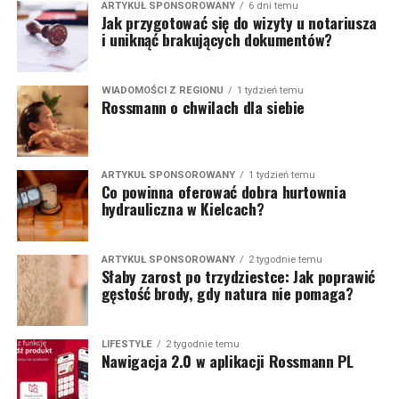
ARTYKUŁ SPONSOROWANY
6 dni temu
Jak przygotować się do wizyty u notariusza
i uniknąć brakujących dokumentów?
WIADOMOŚCI Z REGIONU
1 tydzień temu
Rossmann o chwilach dla siebie
ARTYKUŁ SPONSOROWANY
1 tydzień temu
Co powinna oferować dobra hurtownia
hydrauliczna w Kielcach?
ARTYKUŁ SPONSOROWANY
2 tygodnie temu
Słaby zarost po trzydziestce: Jak poprawić
gęstość brody, gdy natura nie pomaga?
LIFESTYLE
2 tygodnie temu
Nawigacja 2.0 w aplikacji Rossmann PL