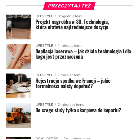
PRZECZYTAJ TEŻ
LIFESTYLE
3 tygodnie temu
Projekt nagrobka w 3D. Technologia,
która ułatwia najtrudniejsze decyzje
LIFESTYLE
1 miesiąc temu
Depilacja laserowa – jak działa technologia i dla
kogo jest przeznaczona
LIFESTYLE
1 miesiąc temu
Rejestracja spadku we Francji – jakie
formalności należy dopełnić?
LIFESTYLE
2 miesiące temu
Do czego służy łyżka skarpowa do koparki?
DOM I OGRÓD
2 miesiące temu