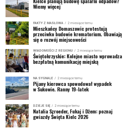
Kielce planują budowę spalarni odpadów?
Wiemy więcej
FAKTY Z MASŁOWA
2 miesiące temu
Mieszkańcy Domaszowic protestują
przeciwko budowie krematorium. Obawiają
się o rozwój miejscowości
WIADOMOŚCI Z REGIONU
2 miesiące temu
Świętokrzyskie: Kolejne miasto wprowadza
bezpłatną komunikację miejską
NA SYGNALE
2 miesiące temu
Pijany kierowca spowodował wypadek
w Sukowie. Ranny 19-latek
DZIEJE SIĘ
2 miesiące temu
Natalia Szroeder, Fukaj i Dżem: poznaj
gwiazdy Święta Kielc 2026