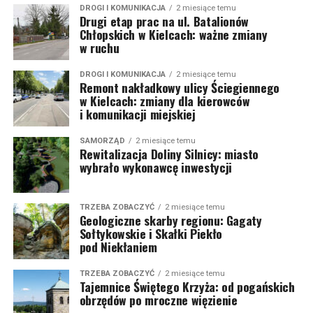
DROGI I KOMUNIKACJA
2 miesiące temu
Drugi etap prac na ul. Batalionów
Chłopskich w Kielcach: ważne zmiany
w ruchu
DROGI I KOMUNIKACJA
2 miesiące temu
Remont nakładkowy ulicy Ściegiennego
w Kielcach: zmiany dla kierowców
i komunikacji miejskiej
SAMORZĄD
2 miesiące temu
Rewitalizacja Doliny Silnicy: miasto
wybrało wykonawcę inwestycji
TRZEBA ZOBACZYĆ
2 miesiące temu
Geologiczne skarby regionu: Gagaty
Sołtykowskie i Skałki Piekło
pod Niekłaniem
TRZEBA ZOBACZYĆ
2 miesiące temu
Tajemnice Świętego Krzyża: od pogańskich
obrzędów po mroczne więzienie