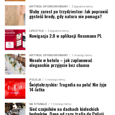
ARTYKUŁ SPONSOROWANY
2 tygodnie temu
Słaby zarost po trzydziestce: Jak poprawić
gęstość brody, gdy natura nie pomaga?
LIFESTYLE
2 tygodnie temu
Nawigacja 2.0 w aplikacji Rossmann PL
ARTYKUŁ SPONSOROWANY
1 miesiąc temu
Wesele w hotelu – jak zaplanować
eleganckie przyjęcie bez chaosu
POLICJA
1 miesiąc temu
Świętokrzyskie: Tragedia na polu! Nie żyje
14-latka
NA SYGNALE
1 miesiąc temu
Sieć czujników na dachach kieleckich
budynków. Dane od razu trafią do Policji