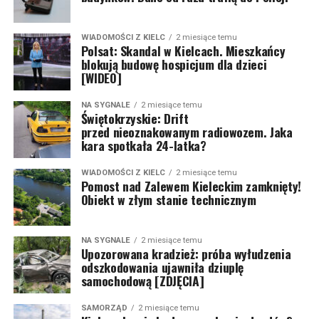
WIADOMOŚCI Z KIELC
2 miesiące temu
Polsat: Skandal w Kielcach. Mieszkańcy
blokują budowę hospicjum dla dzieci
[WIDEO]
NA SYGNALE
2 miesiące temu
Świętokrzyskie: Drift
przed nieoznakowanym radiowozem. Jaka
kara spotkała 24-latka?
WIADOMOŚCI Z KIELC
2 miesiące temu
Pomost nad Zalewem Kieleckim zamknięty!
Obiekt w złym stanie technicznym
NA SYGNALE
2 miesiące temu
Upozorowana kradzież: próba wyłudzenia
odszkodowania ujawniła dziuplę
samochodową [ZDJĘCIA]
SAMORZĄD
2 miesiące temu