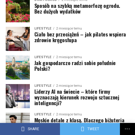
Sposób na szybką metamorfozę ogrodu.
Bez dużych wydatków
LIFESTYLE
2 miesiące temu
Ciało bez przeciążeń – jak pilates wspiera
zdrowie kręgosłupa
LIFESTYLE
2 miesiące temu
Jak gospodarczo radzi sobie południe
Polski?
LIFESTYLE
2 miesiące temu
Liderzy AI na świecie – które firmy
wyznaczają kierunek rozwoju sztucznej
inteligencji?
LIFESTYLE
2 miesiące temu
Męskie detale z klasą. Dlaczego biżuteria
z kamieni naturalnych podbija rynek
SHARE
TWEET
premium?