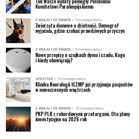
Tak Wasze wpłaty pomogły Polskiemu
Komitetowi Paralimpijskiemu
Z KRAJU I ZE ŚWIATA
9 miesięcy temu
Zwierzęta domowe a dzietność. Demograf
wyjaśnia, gdzie szukać prawdziwych przyczyn
Z KRAJU I ZE ŚWIATA
9 miesięcy temu
Nowe przepisy o czujkach dymu i czadu. Kogo
i kiedy obowiązują?
LIFESTYLE
10 miesięcy temu
Klinika Neurologii ICZMP już przyjmuje pacjentów
w nowoczesnych wnętrzach
Z KRAJU I ZE ŚWIATA
10 miesięcy temu
PKP PLK z rekordowymi przetargami. Oto plany
inwestycyjne na 2026 rok