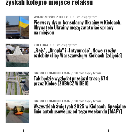
zyskali kolejne miejsce relaksu
WIADOMOŚCI Z KIELC
10 miesięcy temu
Pierwszy dyżur konsularny Ukrainy w Kielcach.
Obywatele Ukrainy mogą załatwiać sprawy
na miejscu
KULTURA
10 miesięcy temu
„Rejs”, „Kropla” i „Intymność”. Nowe rzeźby
ozdobiły ulicę Warszawską w Kielcach [zdjęcia]
DROGI I KOMUNIKACJA
10 miesięcy temu
Tak będzie wyglądał przejazd trasą S74
przez Kielce [ZOBACZ WIDEO]
DROGI I KOMUNIKACJA
10 miesięcy temu
Wszystkich Świętych 2025 w Kielcach. Specjalne
linie autobusowe już od tego weekendu [MAPY]