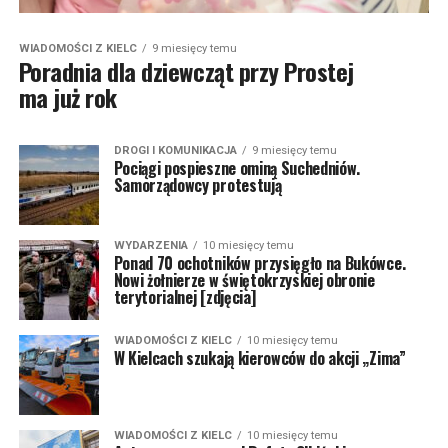
WIADOMOŚCI Z KIELC
9 miesięcy temu
Poradnia dla dziewcząt przy Prostej
ma już rok
DROGI I KOMUNIKACJA
9 miesięcy temu
Pociągi pospieszne ominą Suchedniów.
Samorządowcy protestują
WYDARZENIA
10 miesięcy temu
Ponad 70 ochotników przysięgło na Bukówce.
Nowi żołnierze w świętokrzyskiej obronie
terytorialnej [zdjęcia]
WIADOMOŚCI Z KIELC
10 miesięcy temu
W Kielcach szukają kierowców do akcji „Zima”
WIADOMOŚCI Z KIELC
10 miesięcy temu