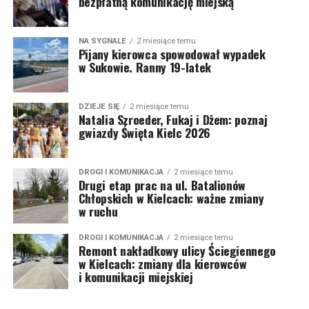
bezpłatną komunikację miejską
NA SYGNALE
2 miesiące temu
Pijany kierowca spowodował wypadek
w Sukowie. Ranny 19-latek
DZIEJE SIĘ
2 miesiące temu
Natalia Szroeder, Fukaj i Dżem: poznaj
gwiazdy Święta Kielc 2026
DROGI I KOMUNIKACJA
2 miesiące temu
Drugi etap prac na ul. Batalionów
Chłopskich w Kielcach: ważne zmiany
w ruchu
DROGI I KOMUNIKACJA
2 miesiące temu
Remont nakładkowy ulicy Ściegiennego
w Kielcach: zmiany dla kierowców
i komunikacji miejskiej