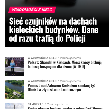
WIADOMOŚCI Z KIELC
Sieć czujników na dachach
kieleckich budynków. Dane
od razu trafią do Policji
WIADOMOŚCI Z KIELC
2 miesiące temu
Polsat: Skandal w Kielcach. Mieszkańcy blokują
budowę hospicjum dla dzieci [WIDEO]
WIADOMOŚCI Z KIELC
2 miesiące temu
Pomost nad Zalewem Kieleckim zamknięty!
Obiekt w złym stanie technicznym
SAMORZĄD
2 miesiące temu
Kielce planują budowę spalarni odpadów? Wiemy