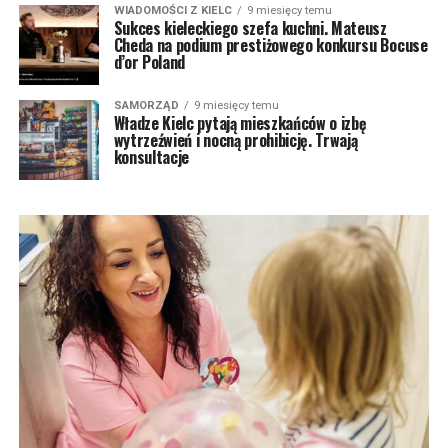
WIADOMOŚCI Z KIELC
9 miesięcy temu
Sukces kieleckiego szefa kuchni. Mateusz
Cheda na podium prestiżowego konkursu Bocuse
d’or Poland
SAMORZĄD
9 miesięcy temu
Władze Kielc pytają mieszkańców o izbę
wytrzeźwień i nocną prohibicję. Trwają
konsultacje