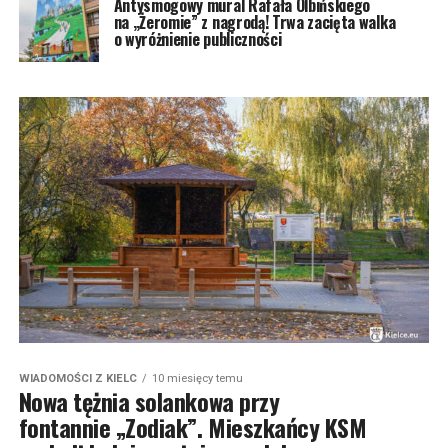
Antysmogowy mural Rafała Olbińskiego
na „Żeromie” z nagrodą! Trwa zacięta walka
o wyróżnienie publiczności
WIADOMOŚCI Z KIELC
10 miesięcy temu
Nowa tężnia solankowa przy
fontannie „Zodiak”. Mieszkańcy KSM