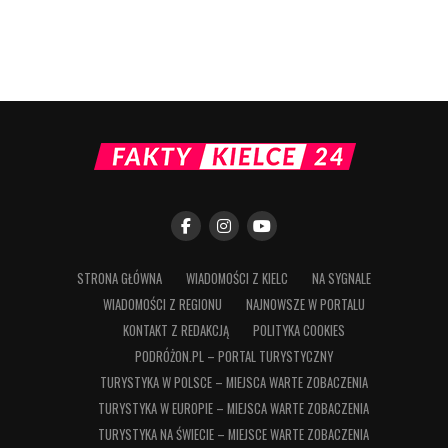
STRONA GŁÓWNA
WIADOMOŚCI Z KIELC
NA SYGNALE
WIADOMOŚCI Z REGIONU
NAJNOWSZE W PORTALU
KONTAKT Z REDAKCJĄ
POLITYKA COOKIES
PODRÓŻON.PL – PORTAL TURYSTYCZNY
TURYSTYKA W POLSCE – MIEJSCA WARTE ZOBACZENIA
TURYSTYKA W EUROPIE – MIEJSCA WARTE ZOBACZENIA
TURYSTYKA NA ŚWIECIE – MIEJSCE WARTE ZOBACZENIA