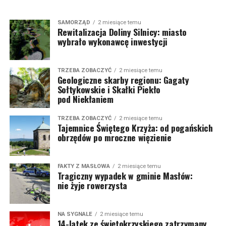
SAMORZĄD
2 miesiące temu
Rewitalizacja Doliny Silnicy: miasto
wybrało wykonawcę inwestycji
TRZEBA ZOBACZYĆ
2 miesiące temu
Geologiczne skarby regionu: Gagaty
Sołtykowskie i Skałki Piekło
pod Niekłaniem
TRZEBA ZOBACZYĆ
2 miesiące temu
Tajemnice Świętego Krzyża: od pogańskich
obrzędów po mroczne więzienie
FAKTY Z MASŁOWA
2 miesiące temu
Tragiczny wypadek w gminie Masłów:
nie żyje rowerzysta
NA SYGNALE
2 miesiące temu
14-latek ze świętokrzyskiego zatrzymany.