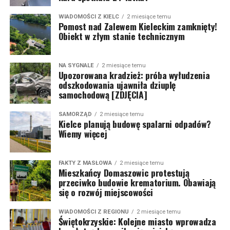
WIADOMOŚCI Z KIELC
2 miesiące temu
Pomost nad Zalewem Kieleckim zamknięty!
Obiekt w złym stanie technicznym
NA SYGNALE
2 miesiące temu
Upozorowana kradzież: próba wyłudzenia
odszkodowania ujawniła dziuplę
samochodową [ZDJĘCIA]
SAMORZĄD
2 miesiące temu
Kielce planują budowę spalarni odpadów?
Wiemy więcej
FAKTY Z MASŁOWA
2 miesiące temu
Mieszkańcy Domaszowic protestują
przeciwko budowie krematorium. Obawiają
się o rozwój miejscowości
WIADOMOŚCI Z REGIONU
2 miesiące temu
Świętokrzyskie: Kolejne miasto wprowadza