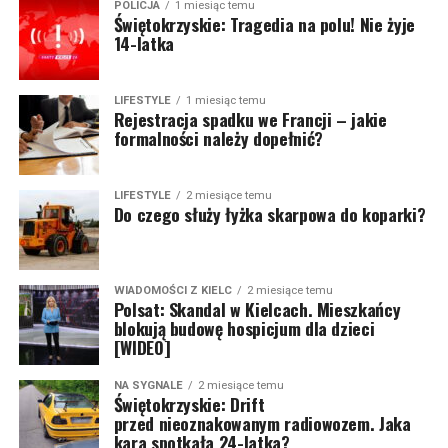
POLICJA
1 miesiąc temu
Świętokrzyskie: Tragedia na polu! Nie żyje
14-latka
LIFESTYLE
1 miesiąc temu
Rejestracja spadku we Francji – jakie
formalności należy dopełnić?
LIFESTYLE
2 miesiące temu
Do czego służy łyżka skarpowa do koparki?
WIADOMOŚCI Z KIELC
2 miesiące temu
Polsat: Skandal w Kielcach. Mieszkańcy
blokują budowę hospicjum dla dzieci
[WIDEO]
NA SYGNALE
2 miesiące temu
Świętokrzyskie: Drift
przed nieoznakowanym radiowozem. Jaka
kara spotkała 24-latka?