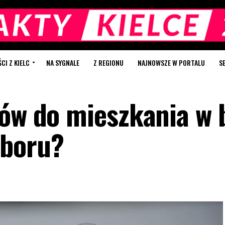
I Z KIELC
NA SYGNALE
Z REGIONU
NAJNOWSZE W PORTALU
S
sów do mieszkania w 
yboru?