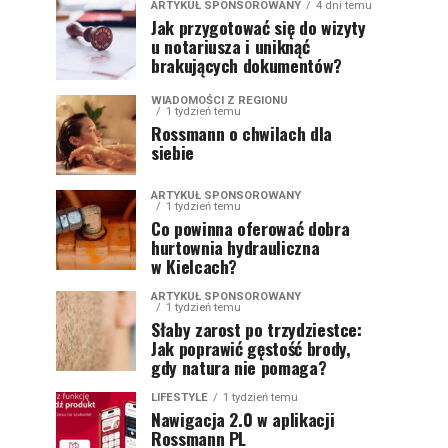
ARTYKUŁ SPONSOROWANY
4 dni temu
Jak przygotować się do wizyty
u notariusza i uniknąć
brakujących dokumentów?
WIADOMOŚCI Z REGIONU
1 tydzień temu
Rossmann o chwilach dla
siebie
ARTYKUŁ SPONSOROWANY
1 tydzień temu
Co powinna oferować dobra
hurtownia hydrauliczna
w Kielcach?
ARTYKUŁ SPONSOROWANY
1 tydzień temu
Słaby zarost po trzydziestce:
Jak poprawić gęstość brody,
gdy natura nie pomaga?
LIFESTYLE
1 tydzień temu
Nawigacja 2.0 w aplikacji
Rossmann PL