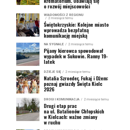
krematorium. Obawiają się
o rozwój miejscowości
WIADOMOŚCI Z REGIONU
2 miesiące temu
Świętokrzyskie: Kolejne miasto
wprowadza bezpłatną
komunikację miejską
NA SYGNALE
2 miesiące temu
Pijany kierowca spowodował
wypadek w Sukowie. Ranny 19-
latek
DZIEJE SIĘ
2 miesiące temu
Natalia Szroeder, Fukaj i Dżem:
poznaj gwiazdy Święta Kielc
2026
DROGI I KOMUNIKACJA
2 miesiące temu
Drugi etap prac
na ul. Batalionów Chłopskich
w Kielcach: ważne zmiany
w ruchu