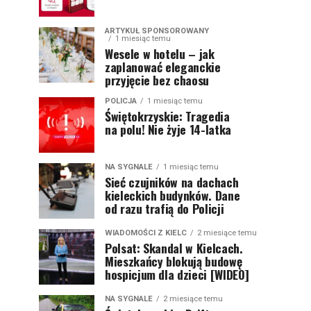
ARTYKUŁ SPONSOROWANY
1 miesiąc temu
Wesele w hotelu – jak
zaplanować eleganckie
przyjęcie bez chaosu
POLICJA
1 miesiąc temu
Świętokrzyskie: Tragedia
na polu! Nie żyje 14-latka
NA SYGNALE
1 miesiąc temu
Sieć czujników na dachach
kieleckich budynków. Dane
od razu trafią do Policji
WIADOMOŚCI Z KIELC
2 miesiące temu
Polsat: Skandal w Kielcach.
Mieszkańcy blokują budowę
hospicjum dla dzieci [WIDEO]
NA SYGNALE
2 miesiące temu