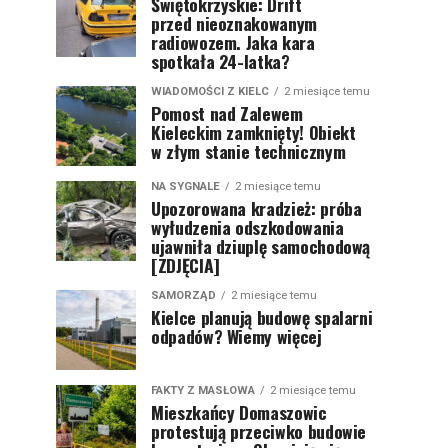
Świętokrzyskie: Drift
przed nieoznakowanym
radiowozem. Jaka kara
spotkała 24-latka?
WIADOMOŚCI Z KIELC
2 miesiące temu
Pomost nad Zalewem
Kieleckim zamknięty! Obiekt
w złym stanie technicznym
NA SYGNALE
2 miesiące temu
Upozorowana kradzież: próba
wyłudzenia odszkodowania
ujawniła dziuplę samochodową
[ZDJĘCIA]
SAMORZĄD
2 miesiące temu
Kielce planują budowę spalarni
odpadów? Wiemy więcej
FAKTY Z MASŁOWA
2 miesiące temu
Mieszkańcy Domaszowic
protestują przeciwko budowie