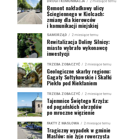
DROGI I KOMUNIKACJA
2 miesiące temu
Remont nakładkowy ulicy
Ściegiennego w Kielcach:
zmiany dla kierowców
i komunikacji miejskiej
SAMORZĄD
2 miesiące temu
Rewitalizacja Doliny Silnicy:
miasto wybrało wykonawcę
inwestycji
TRZEBA ZOBACZYĆ
2 miesiące temu
Geologiczne skarby regionu:
Gagaty Sołtykowskie i Skałki
Piekło pod Niekłaniem
TRZEBA ZOBACZYĆ
2 miesiące temu
Tajemnice Świętego Krzyża:
od pogańskich obrzędów
po mroczne więzienie
FAKTY Z MASŁOWA
2 miesiące temu
Tragiczny wypadek w gminie
Masłów: nie żyje rowerzysta