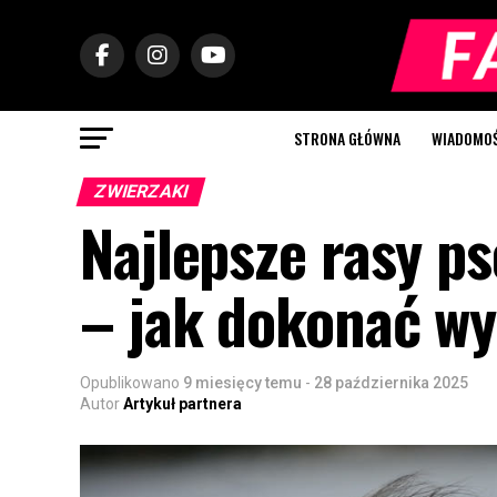
STRONA GŁÓWNA
WIADOMOŚC
ZWIERZAKI
Najlepsze rasy p
– jak dokonać w
Opublikowano
9 miesięcy temu
-
28 października 2025
Autor
Artykuł partnera