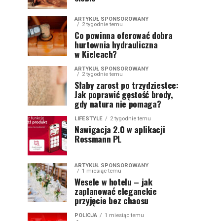
ARTYKUŁ SPONSOROWANY
2 tygodnie temu
Co powinna oferować dobra
hurtownia hydrauliczna
w Kielcach?
ARTYKUŁ SPONSOROWANY
2 tygodnie temu
Słaby zarost po trzydziestce:
Jak poprawić gęstość brody,
gdy natura nie pomaga?
LIFESTYLE
2 tygodnie temu
Nawigacja 2.0 w aplikacji
Rossmann PL
ARTYKUŁ SPONSOROWANY
1 miesiąc temu
Wesele w hotelu – jak
zaplanować eleganckie
przyjęcie bez chaosu
POLICJA
1 miesiąc temu