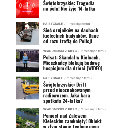
Świętokrzyskie: Tragedia
na polu! Nie żyje 14-latka
NA SYGNALE
1 miesiąc temu
Sieć czujników na dachach
kieleckich budynków. Dane
od razu trafią do Policji
WIADOMOŚCI Z KIELC
2 miesiące temu
Polsat: Skandal w Kielcach.
Mieszkańcy blokują budowę
hospicjum dla dzieci [WIDEO]
NA SYGNALE
2 miesiące temu
Świętokrzyskie: Drift
przed nieoznakowanym
radiowozem. Jaka kara
spotkała 24-latka?
WIADOMOŚCI Z KIELC
2 miesiące temu
Pomost nad Zalewem
Kieleckim zamknięty! Obiekt
w złym stanie technicznym