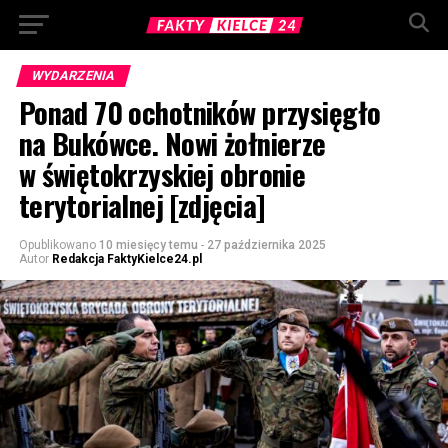
WYDARZENIA
Ponad 70 ochotników przysięgło
na Bukówce. Nowi żołnierze
w świętokrzyskiej obronie
terytorialnej [zdjęcia]
Opublikowano
10 miesięcy temu
-
27 października 2025
Autor
Redakcja FaktyKielce24.pl