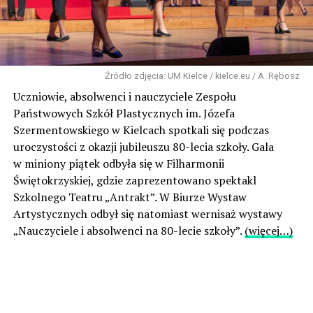
Źródło zdjęcia: UM Kielce / kielce.eu / A. Rębosz
Uczniowie, absolwenci i nauczyciele Zespołu
Państwowych Szkół Plastycznych im. Józefa
Szermentowskiego w Kielcach spotkali się podczas
uroczystości z okazji jubileuszu 80-lecia szkoły. Gala
w miniony piątek odbyła się w Filharmonii
Świętokrzyskiej, gdzie zaprezentowano spektakl
Szkolnego Teatru „Antrakt”. W Biurze Wystaw
Artystycznych odbył się natomiast wernisaż wystawy
„Nauczyciele i absolwenci na 80-lecie szkoły”.
(więcej…)