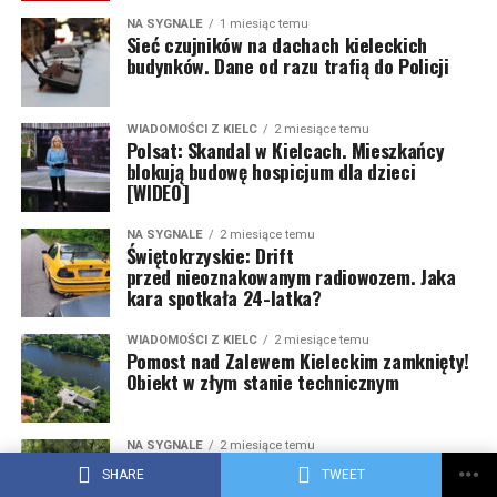
NA SYGNALE
1 miesiąc temu
Sieć czujników na dachach kieleckich
budynków. Dane od razu trafią do Policji
WIADOMOŚCI Z KIELC
2 miesiące temu
Polsat: Skandal w Kielcach. Mieszkańcy
blokują budowę hospicjum dla dzieci
[WIDEO]
NA SYGNALE
2 miesiące temu
Świętokrzyskie: Drift
przed nieoznakowanym radiowozem. Jaka
kara spotkała 24-latka?
WIADOMOŚCI Z KIELC
2 miesiące temu
Pomost nad Zalewem Kieleckim zamknięty!
Obiekt w złym stanie technicznym
NA SYGNALE
2 miesiące temu
Upozorowana kradzież: próba wyłudzenia
SHARE
TWEET
odszkodowania ujawniła dziuplę