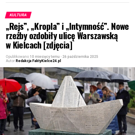
KULTURA
„Rejs”, „Kropla” i „Intymność”. Nowe
rzeźby ozdobiły ulicę Warszawską
w Kielcach [zdjęcia]
Opublikowano
10 miesięcy temu
-
26 października 2025
Autor
Redakcja FaktyKielce24.pl