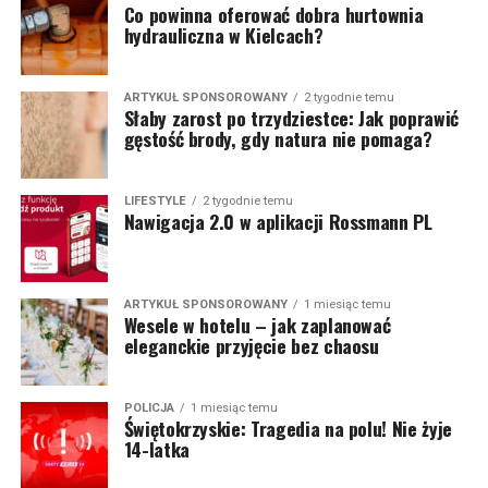
Co powinna oferować dobra hurtownia
hydrauliczna w Kielcach?
ARTYKUŁ SPONSOROWANY
2 tygodnie temu
Słaby zarost po trzydziestce: Jak poprawić
gęstość brody, gdy natura nie pomaga?
LIFESTYLE
2 tygodnie temu
Nawigacja 2.0 w aplikacji Rossmann PL
ARTYKUŁ SPONSOROWANY
1 miesiąc temu
Wesele w hotelu – jak zaplanować
eleganckie przyjęcie bez chaosu
POLICJA
1 miesiąc temu
Świętokrzyskie: Tragedia na polu! Nie żyje
14-latka