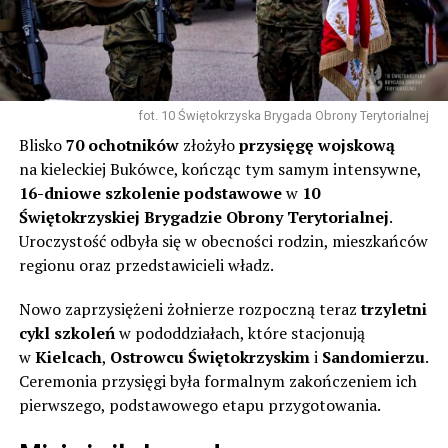
fot. 10 Świętokrzyska Brygada Obrony Terytorialnej
Blisko
70 ochotników
złożyło
przysięgę wojskową
na kieleckiej Bukówce, kończąc tym samym intensywne,
16-dniowe szkolenie podstawowe
w
10
Świętokrzyskiej Brygadzie Obrony Terytorialnej
.
Uroczystość odbyła się w obecności rodzin, mieszkańców
regionu oraz przedstawicieli władz.
Nowo zaprzysiężeni żołnierze rozpoczną teraz
trzyletni
cykl szkoleń
w pododdziałach, które stacjonują
w
Kielcach
,
Ostrowcu Świętokrzyskim
i
Sandomierzu
.
Ceremonia przysięgi była formalnym zakończeniem ich
pierwszego, podstawowego etapu przygotowania.