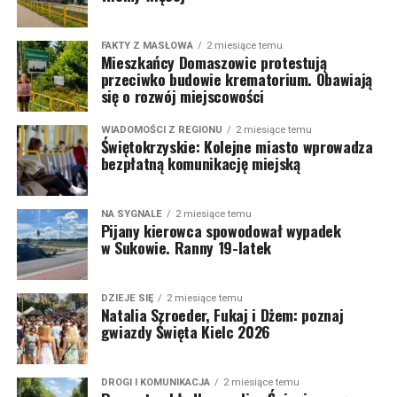
FAKTY Z MASŁOWA
2 miesiące temu
Mieszkańcy Domaszowic protestują
przeciwko budowie krematorium. Obawiają
się o rozwój miejscowości
WIADOMOŚCI Z REGIONU
2 miesiące temu
Świętokrzyskie: Kolejne miasto wprowadza
bezpłatną komunikację miejską
NA SYGNALE
2 miesiące temu
Pijany kierowca spowodował wypadek
w Sukowie. Ranny 19-latek
DZIEJE SIĘ
2 miesiące temu
Natalia Szroeder, Fukaj i Dżem: poznaj
gwiazdy Święta Kielc 2026
DROGI I KOMUNIKACJA
2 miesiące temu