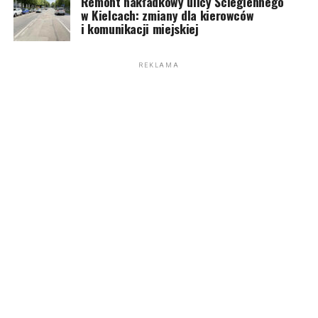
Remont nakładkowy ulicy Ściegiennego
w Kielcach: zmiany dla kierowców
i komunikacji miejskiej
REKLAMA