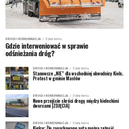
DROGI I KOMUNIKACJA
3 lata temu
Gdzie interweniować w sprawie
odśnieżania dróg?
DROGI I KOMUNIKACJA
3 lata temu
Stanowcze „NIE” dla wschodniej obwodnicy Kielc.
Protest w gminie Masłów
DROGI I KOMUNIKACJA
3 lata temu
Nowe przejście skróci drogę między kieleckimi
dworcami [ZDJĘCIA]
DROGI I KOMUNIKACJA
3 lata temu
Kielce: Źle zaparkowane auta można zgłosić