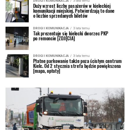
DROGI I KOMUNIKACJA
3 lata temu
Duży wzrost liczby pasażerów w kieleckiej
komunikacji miejskiej. Potwierdzają to dane
o liczbie sprzedanych biletów
DROGI I KOMUNIKACJA
3 lata temu
Tak prezentuje się kielecki dworzec PKP
po remoncie [ZDJĘCIA]
DROGI I KOMUNIKACJA
3 lata temu
Płatne parkowanie także poza ścisłym centrum
Kielc. Od 2 stycznia strefa będzie powiększona
[mapa, opłaty]