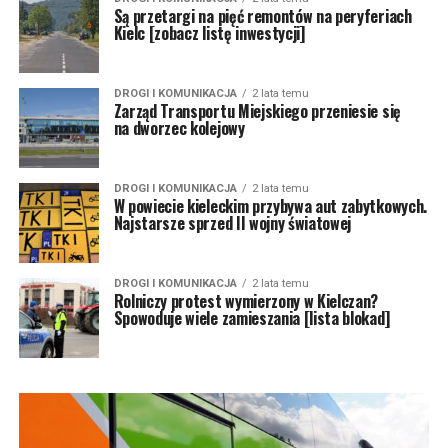
Są przetargi na pięć remontów na peryferiach
Kielc [zobacz listę inwestycji]
DROGI I KOMUNIKACJA
2 lata temu
Zarząd Transportu Miejskiego przeniesie się
na dworzec kolejowy
DROGI I KOMUNIKACJA
2 lata temu
W powiecie kieleckim przybywa aut zabytkowych.
Najstarsze sprzed II wojny światowej
DROGI I KOMUNIKACJA
2 lata temu
Rolniczy protest wymierzony w Kielczan?
Spowoduje wiele zamieszania [lista blokad]