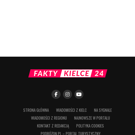
STRONA GŁÓWNA
WIADOMOŚCI Z KIELC
NA SYGNALE
WIADOMOŚCI Z REGIONU
NAJNOWSZE W PORTALU
KONTAKT Z REDAKCJĄ
POLITYKA COOKIES
PODRÓŻON.PL – PORTAL TURYSTYCZNY