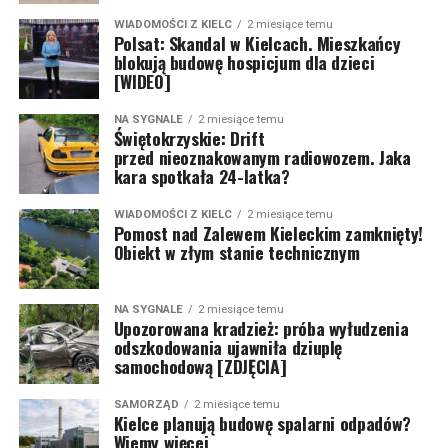
WIADOMOŚCI Z KIELC
2 miesiące temu
Polsat: Skandal w Kielcach. Mieszkańcy
blokują budowę hospicjum dla dzieci
[WIDEO]
NA SYGNALE
2 miesiące temu
Świętokrzyskie: Drift
przed nieoznakowanym radiowozem. Jaka
kara spotkała 24-latka?
WIADOMOŚCI Z KIELC
2 miesiące temu
Pomost nad Zalewem Kieleckim zamknięty!
Obiekt w złym stanie technicznym
NA SYGNALE
2 miesiące temu
Upozorowana kradzież: próba wyłudzenia
odszkodowania ujawniła dziuplę
samochodową [ZDJĘCIA]
SAMORZĄD
2 miesiące temu
Kielce planują budowę spalarni odpadów?
Wiemy więcej