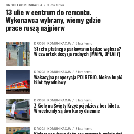
DROGI I KOMUNIKACJA
3 lata temu
13 ulic w centrum do remontu.
Wykonawca wybrany, wiemy gdzie
prace ruszą najpierw
DROGI I KOMUNIKACJA
3 lata temu
Strefa płatnego parkowania będzie większa?
W czwartek decyzja radnych [MAPA, OPŁATY]
DROGI I KOMUNIKACJA
3 lata temu
Wakacyjna propozycja POLREGIO. Można kupić
bilet tygodniowy
DROGI I KOMUNIKACJA
3 lata temu
Z Kielc na Święty Krzyż pojedziesz bez biletu.
W weekendy są dwa kursy dziennie
DROGI I KOMUNIKACJA
3 lata temu