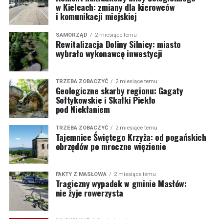
w Kielcach: zmiany dla kierowców
i komunikacji miejskiej
SAMORZĄD
2 miesiące temu
Rewitalizacja Doliny Silnicy: miasto
wybrało wykonawcę inwestycji
TRZEBA ZOBACZYĆ
2 miesiące temu
Geologiczne skarby regionu: Gagaty
Sołtykowskie i Skałki Piekło
pod Niekłaniem
TRZEBA ZOBACZYĆ
2 miesiące temu
Tajemnice Świętego Krzyża: od pogańskich
obrzędów po mroczne więzienie
FAKTY Z MASŁOWA
2 miesiące temu
Tragiczny wypadek w gminie Masłów:
nie żyje rowerzysta