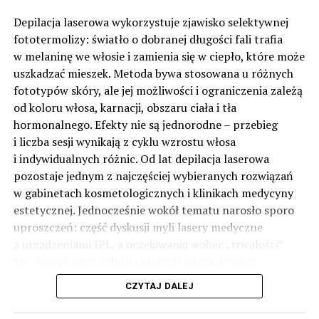
Depilacja laserowa wykorzystuje zjawisko selektywnej
fototermolizy: światło o dobranej długości fali trafia
w melaninę we włosie i zamienia się w ciepło, które może
uszkadzać mieszek. Metoda bywa stosowana u różnych
fototypów skóry, ale jej możliwości i ograniczenia zależą
od koloru włosa, karnacji, obszaru ciała i tła
hormonalnego. Efekty nie są jednorodne – przebieg
i liczba sesji wynikają z cyklu wzrostu włosa
i indywidualnych różnic. Od lat depilacja laserowa
pozostaje jednym z najczęściej wybieranych rozwiązań
w gabinetach kosmetologicznych i klinikach medycyny
estetycznej. Jednocześnie wokół tematu narosło sporo
uproszczeń: część dyskusji myli lasery medyczne
z urządzeniami IPL, a oczekiwania wobec „trwałości”
nie zawsze uwzględniają biologię włosa. Poniżej
uporządkowano najważniejsze informacje: jak działa
CZYTAJ DALEJ
technologia, kiedy ma uzasadnienie i o czym pamiętać
w praktyce.
(więcej…)