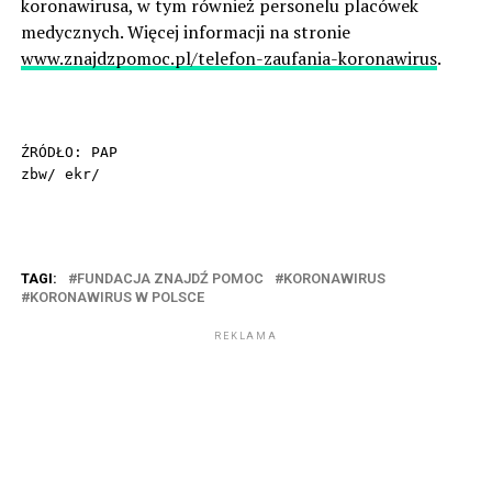
koronawirusa, w tym również personelu placówek
medycznych. Więcej informacji na stronie
www.znajdzpomoc.pl/telefon-zaufania-koronawirus
.
ŹRÓDŁO: PAP

zbw/ ekr/
TAGI:
FUNDACJA ZNAJDŹ POMOC
KORONAWIRUS
KORONAWIRUS W POLSCE
REKLAMA