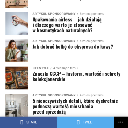
ARTYKUŁ SPONSOROWANY
3 miesiące temu
Opakowania airless – jak działają
i dlaczego warto je stosować
w kosmetykach naturalnych?
ARTYKUŁ SPONSOROWANY
4 miesiące temu
Jak dobrać kolbę do ekspresu do kawy?
LIFESTYLE
4 miesiące temu
Znaczki CCCP – historia, wartość i sekrety
kolekcjonerskie
ARTYKUŁ SPONSOROWANY
4 miesiące temu
5 nieoczywistych detali, które dyskretnie
podnoszą wartość mieszkania
przed sprzedażą
SHARE
TWEET
ARTYKUŁ SPONSOROWANY
4 miesiące temu
Jak wybrać dewelopera w Kielcach,