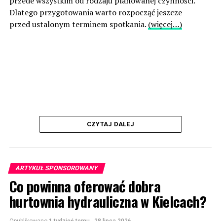
przede wszystkim od rodzaju planowanej czynności.
Dlatego przygotowania warto rozpocząć jeszcze
przed ustalonym terminem spotkania.
(więcej…)
CZYTAJ DALEJ
ARTYKUŁ SPONSOROWANY
Co powinna oferować dobra
hurtownia hydrauliczna w Kielcach?
Opublikowano
1 tydzień temu
-
28 lipca 2026