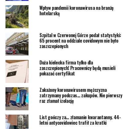
Wpływ pandemii koronawirusa na branżę
hotelarską
Szpital w Czerwonej Górze podał statystyki:
65 procent na oddziale covidowym nie było
zaszczepionych
Duża kielecka firma tylko dla
zaszczepionych! Pracownicy będą musieli
pokazać certyfikat
Zakażony koronawirusem mężczyzna
zatrzymany podczas… zakupów. Nie pierwszy
raz złamał izolację
List gończy za… złamanie kwarantanny. 44-
letni antycovidowiec trafił za kratki