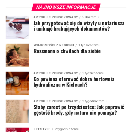
NAJNOWSZE INFORMACJE
ARTYKUŁ SPONSOROWANY
5 dni temu
Jak przygotować się do wizyty u notariusza
i uniknąć brakujących dokumentów?
WIADOMOŚCI Z REGIONU
1 tydzień temu
Rossmann o chwilach dla siebie
ARTYKUŁ SPONSOROWANY
1 tydzień temu
Co powinna oferować dobra hurtownia
hydrauliczna w Kielcach?
ARTYKUŁ SPONSOROWANY
2 tygodnie temu
Słaby zarost po trzydziestce: Jak poprawić
gęstość brody, gdy natura nie pomaga?
LIFESTYLE
2 tygodnie temu