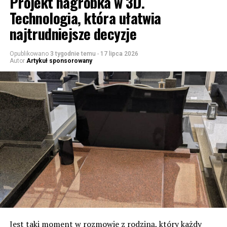
Projekt nagrobka w 3D.
Technologia, która ułatwia
najtrudniejsze decyzje
Opublikowano
3 tygodnie temu
-
17 lipca 2026
Autor
Artykuł sponsorowany
Jest taki moment w rozmowie z rodziną, który każdy