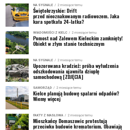
NA SYGNALE
2 miesiące temu
Świętokrzyskie: Drift
przed nieoznakowanym radiowozem. Jaka
kara spotkała 24-latka?
WIADOMOŚCI Z KIELC
2 miesiące temu
Pomost nad Zalewem Kieleckim zamknięty!
Obiekt w złym stanie technicznym
NA SYGNALE
2 miesiące temu
Upozorowana kradzież: próba wyłudzenia
odszkodowania ujawniła dziuplę
samochodową [ZDJĘCIA]
SAMORZĄD
2 miesiące temu
Kielce planują budowę spalarni odpadów?
Wiemy więcej
FAKTY Z MASŁOWA
2 miesiące temu
Mieszkańcy Domaszowic protestują
przeciwko budowie krematorium. Obawiają