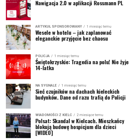
Nawigacja 2.0 w aplikacji Rossmann PL
ARTYKUŁ SPONSOROWANY
1 miesiąc temu
Wesele w hotelu – jak zaplanować
eleganckie przyjęcie bez chaosu
POLICJA
1 miesiąc temu
Świętokrzyskie: Tragedia na polu! Nie żyje
14-latka
NA SYGNALE
1 miesiąc temu
Sieć czujników na dachach kieleckich
budynków. Dane od razu trafią do Policji
WIADOMOŚCI Z KIELC
2 miesiące temu
Polsat: Skandal w Kielcach. Mieszkańcy
blokują budowę hospicjum dla dzieci
[WIDEO]