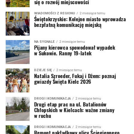
się o rozwój miejscowości
WIADOMOŚCI Z REGIONU
2 miesiące temu
Świętokrzyskie: Kolejne miasto wprowadza
bezpłatną komunikację miejską
NA SYGNALE
2 miesiące temu
Pijany kierowca spowodował wypadek
w Sukowie. Ranny 19-latek
DZIEJE SIĘ
2 miesiące temu
Natalia Szroeder, Fukaj i Dżem: poznaj
gwiazdy Święta Kielc 2026
DROGI I KOMUNIKACJA
2 miesiące temu
Drugi etap prac na ul. Batalionów
Chłopskich w Kielcach: ważne zmiany
w ruchu
DROGI I KOMUNIKACJA
2 miesiące temu
Remont nakładkowy ulicy Ściegiennego