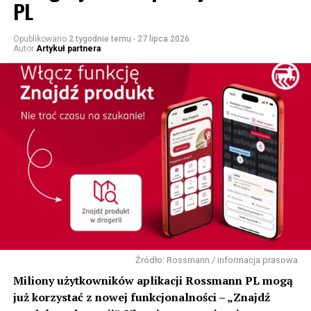
PL
Opublikowano
2 tygodnie temu
-
27 lipca 2026
Autor
Artykuł partnera
Źródło: Rossmann / informacja prasowa
Miliony użytkowników aplikacji Rossmann PL mogą
już korzystać z nowej funkcjonalności – „Znajdź