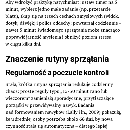
Aby wdrożyć praktykę natychmiast: ustaw timer na 5
minut, wybierz jedno małe zadanie (np. przetarcie
blatu), skup się na trzech cechach zmysłowych (widok,
dotyk, dźwięk) i policz oddechy; powtarzaj codziennie –
nawet 5 minut świadomego sprzątania może znacząco
poprawić jasność myślenia i obniżyć poziom stresu
w ciągu kilku dni.
Znaczenie rutyny sprzątania
Regularność a poczucie kontroli
Stała, krótka rutyna sprzątania redukuje codzienny
chaos: proste reguły typu „15-30 minut rano lub
wieczorem” zamieniają sporadyczne, przytłaczające
porządki w przewidywalny nawyk. Badania
nad formowaniem nawyków (Lally i in., 2009) pokazują,
że u średniej osoby potrzeba około
66 dni
, by nowa
czynność stała się automatyczna – dlatego lepiej