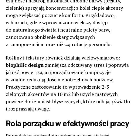
czujność i nastrój, natomiast chłodne barwy (błękity,
zielenie) sprzyjają koncentracji; z kolei ciepłe akcenty
mogą zwiększać poczucie komfortu. Przykładowo,
w biurach, gdzie wprowadzono większy dostęp
do naturalnego światła i neutralne palety barw,
zanotowano obniżenie skarg związanych
z samopoczuciem oraz niższą rotację personelu.
Rośliny i tekstury również działają wielowymiarowo:
biophilic design
zmniejsza odczuwany stres i poprawia
jakość powietrza, a uporządkowane kompozycje
wizualne redukują ilość niepotrzebnych bodźców.
Praktyczne zastosowanie to wprowadzenie 2-3
zielonych akcentów na 10 m2 lub użycie matowych
powierzchni zamiast błyszczących, które odbijają światło
i rozpraszają uwagę.
Rola porządku w efektywności pracy
Porządek bezpośrednio wpływa na czas i jakość