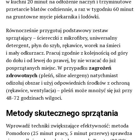
w kuchni 20 minut na odłożenie naczyń i trzyminutowe
przetarcie blatów codziennie, a raz w tygodniu 60 minut
na gruntowne mycie piekarnika i lodówki.
Równocześnie przygotuj podstawowy zestaw
sprzątający – ściereczki z mikrofibry, uniwersalny
detergent, płyn do szyb, rękawice, worek na śmieci
i mały odkurzacz. Pracuj zgodnie z kolejnością od góry
do dołu i od lewej do prawej, by nie wracać do już
posprzątanych miejsc. W przypadku
zagrożeń
zdrowotnych
(pleśń, silne alergeny) natychmiast
odizoluj obszar i użyj odpowiednich środków z ochroną
(rękawice, wentylacja) – pleśń może mnożyć się już przy
48-72 godzinach wilgoci.
Metody skutecznego sprzątania
Wprowadź techniki zwiększające efektywność: metoda
Pomodoro (25 minut pracy, 5 minut przerwy) sprawdza