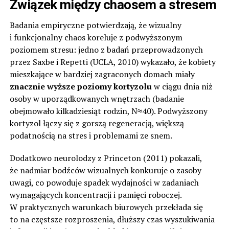
Związek między chaosem a stresem
Badania empiryczne potwierdzają, że wizualny
i funkcjonalny chaos koreluje z podwyższonym
poziomem stresu: jedno z badań przeprowadzonych
przez Saxbe i Repetti (UCLA, 2010) wykazało, że kobiety
mieszkające w bardziej zagraconych domach miały
znacznie wyższe poziomy kortyzolu
w ciągu dnia niż
osoby w uporządkowanych wnętrzach (badanie
obejmowało kilkadziesiąt rodzin, N≈40). Podwyższony
kortyzol łączy się z gorszą regeneracją, większą
podatnością na stres i problemami ze snem.
Dodatkowo neurolodzy z Princeton (2011) pokazali,
że nadmiar bodźców wizualnych konkuruje o zasoby
uwagi, co powoduje spadek wydajności w zadaniach
wymagających koncentracji i pamięci roboczej.
W praktycznych warunkach biurowych przekłada się
to na częstsze rozproszenia, dłuższy czas wyszukiwania