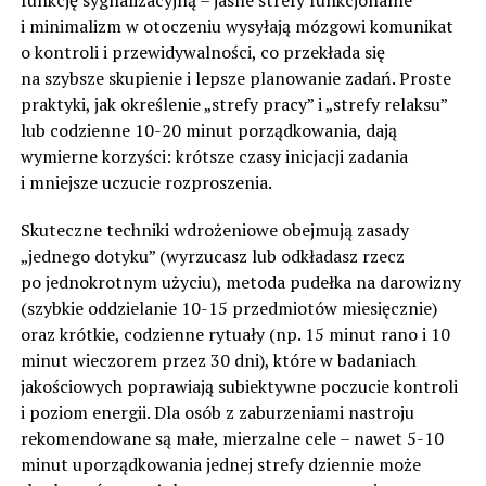
i minimalizm w otoczeniu wysyłają mózgowi komunikat
o kontroli i przewidywalności, co przekłada się
na szybsze skupienie i lepsze planowanie zadań. Proste
praktyki, jak określenie „strefy pracy” i „strefy relaksu”
lub codzienne 10-20 minut porządkowania, dają
wymierne korzyści: krótsze czasy inicjacji zadania
i mniejsze uczucie rozproszenia.
Skuteczne techniki wdrożeniowe obejmują zasady
„jednego dotyku” (wyrzucasz lub odkładasz rzecz
po jednokrotnym użyciu), metoda pudełka na darowizny
(szybkie oddzielanie 10-15 przedmiotów miesięcznie)
oraz krótkie, codzienne rytuały (np. 15 minut rano i 10
minut wieczorem przez 30 dni), które w badaniach
jakościowych poprawiają subiektywne poczucie kontroli
i poziom energii. Dla osób z zaburzeniami nastroju
rekomendowane są małe, mierzalne cele – nawet 5-10
minut uporządkowania jednej strefy dziennie może