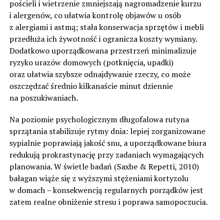
pościeli i wietrzenie zmniejszają nagromadzenie kurzu
i alergenów, co ułatwia kontrolę objawów u osób
z alergiami i astmą; stała konserwacja sprzętów i mebli
przedłuża ich żywotność i ogranicza koszty wymiany.
Dodatkowo uporządkowana przestrzeń minimalizuje
ryzyko urazów domowych (potknięcia, upadki)
oraz ułatwia szybsze odnajdywanie rzeczy, co może
oszczędzać średnio kilkanaście minut dziennie
na poszukiwaniach.
Na poziomie psychologicznym długofalowa rutyna
sprzątania stabilizuje rytmy dnia: lepiej zorganizowane
sypialnie poprawiają jakość snu, a uporządkowane biura
redukują prokrastynację przy zadaniach wymagających
planowania. W świetle badań (Saxbe & Repetti, 2010)
bałagan wiąże się z wyższymi stężeniami kortyzolu
w domach – konsekwencją regularnych porządków jest
zatem realne obniżenie stresu i poprawa samopoczucia.