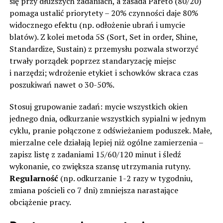
się przy dłuższych zadaniach, a zasada Pareto (80/20)
pomaga ustalić priorytety – 20% czynności daje 80%
widocznego efektu (np. odłożenie ubrań i umycie
blatów). Z kolei metoda 5S (Sort, Set in order, Shine,
Standardize, Sustain) z przemysłu pozwala stworzyć
trwały porządek poprzez standaryzację miejsc
i narzędzi; wdrożenie etykiet i schowków skraca czas
poszukiwań nawet o 30-50%.
Stosuj grupowanie zadań: mycie wszystkich okien
jednego dnia, odkurzanie wszystkich sypialni w jednym
cyklu, pranie połączone z odświeżaniem poduszek. Małe,
mierzalne cele działają lepiej niż ogólne zamierzenia –
zapisz listę z zadaniami 15/60/120 minut i śledź
wykonanie, co zwiększa szansę utrzymania rutyny.
Regularność
(np. odkurzanie 1-2 razy w tygodniu,
zmiana pościeli co 7 dni) zmniejsza narastające
obciążenie pracy.