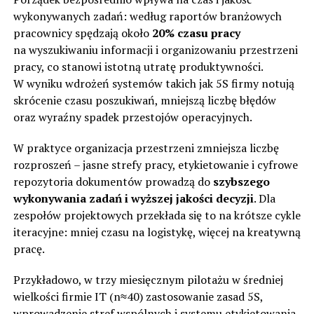
wykonywanych zadań: według raportów branżowych
pracownicy spędzają około
20% czasu pracy
na wyszukiwaniu informacji i organizowaniu przestrzeni
pracy, co stanowi istotną utratę produktywności.
W wyniku wdrożeń systemów takich jak 5S firmy notują
skrócenie czasu poszukiwań, mniejszą liczbę błędów
oraz wyraźny spadek przestojów operacyjnych.
W praktyce organizacja przestrzeni zmniejsza liczbę
rozproszeń – jasne strefy pracy, etykietowanie i cyfrowe
repozytoria dokumentów prowadzą do
szybszego
wykonywania zadań i wyższej jakości decyzji
. Dla
zespołów projektowych przekłada się to na krótsze cykle
iteracyjne: mniej czasu na logistykę, więcej na kreatywną
pracę.
Przykładowo, w trzy miesięcznym pilotażu w średniej
wielkości firmie IT (n≈40) zastosowanie zasad 5S,
wprowadzenie stref wspólnych i systemu etykietowania