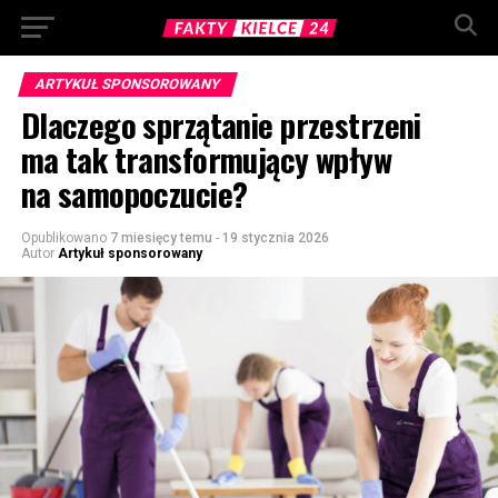
ARTYKUŁ SPONSOROWANY
Dlaczego sprzątanie przestrzeni
ma tak transformujący wpływ
na samopoczucie?
Opublikowano
7 miesięcy temu
-
19 stycznia 2026
Autor
Artykuł sponsorowany