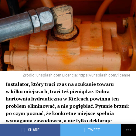
Źródło: unsplash.com Licencja: https://unsplash.com/license
Instalator, który traci czas na szukanie towaru
w kilku miejscach, traci też pieniądze. Dobra
hurtownia hydrauliczna w Kielcach powinna ten
problem eliminować, a nie pogłębiać. Pytanie brzmi:
po czym poznać, że konkretne miejsce spełnia
wymagania zawodowca, a nie tylko deklaruje
szeroką ofertę?
(więcej…)
SHARE
TWEET