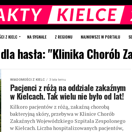
I Z KIELC
NA SYGNALE
Z REGIONU
NAJNOWSZE W PORTALU
S
 dla hasła: "Klinika Chorób Z
WIADOMOŚCI Z KIELC
3 lata temu
Pacjenci z różą na oddziale zakaźnym
w Kielcach. Tak wielu nie było od lat!
Kilkoro pacjentów z różą, zakaźną chorobą
bakteryjną skóry, przebywa w Klinice Chorób
Zakaźnych Wojewódzkiego Szpitala Zespolonego
w Kielcach. Liczba hospitalizowanych pacjentów,