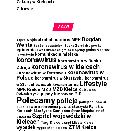
Zakupy w Kielcach
Zdrowie
TAGI
Bogdan
autobus MPK
alkohol
Agata Wojda
Wenta
drogówka
budżet obywatelski
Busko Zdrój
epidemia
Ewa Łukomska
gmina Masłów
gmina Chęciny
komunikacja miejska
Inwestycje
koronawirus
koronawirus w Busku
koronawirus w kielcach
Zdroju
koronawirus w
koronawirus w Ostrowcu
Polsce
koronawirus w Skarżysku
koronawirus
Lifestyle
kwarantanna
w Starachowicach
MZD Kielce
MPK Kielce
MZD
Ostrowiec
pijany kierowca
PiS
Świętokrzyski
Polecamy
policja
powiat
policjanci
powiat skarżyski
Rynek w
buski
powiat ostrowiecki
Kielcach
Skarżysko Kamienna
straż
Straż Miejska
Szpital wojewódzki w
pożarna
Kielcach
Targi Kielce
Urząd Miasta Kielce
ZTM Kielce
wypadek
wyposażenie domu