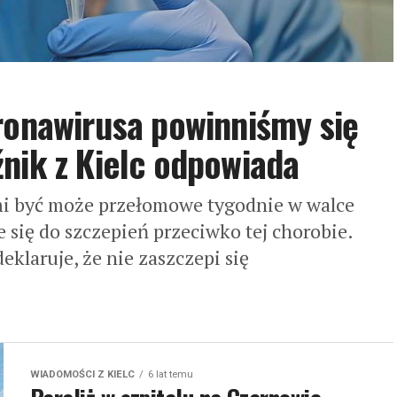
ronawirusa powinniśmy się
nik z Kielc odpowiada
mi być może przełomowe tygodnie w walce
 się do szczepień przeciwko tej chorobie.
eklaruje, że nie zaszczepi się
WIADOMOŚCI Z KIELC
6 lat temu