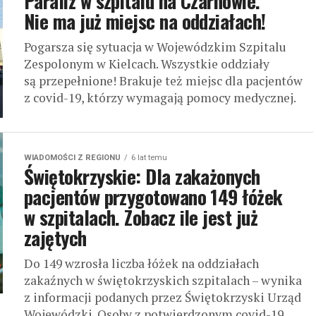
Paraliż w szpitalu na Czarnowie.
Nie ma już miejsc na oddziałach!
Pogarsza się sytuacja w Wojewódzkim Szpitalu
Zespolonym w Kielcach. Wszystkie oddziały
są przepełnione! Brakuje też miejsc dla pacjentów
z covid-19, którzy wymagają pomocy medycznej.
WIADOMOŚCI Z REGIONU
6 lat temu
Świętokrzyskie: Dla zakażonych
pacjentów przygotowano 149 łóżek
w szpitalach. Zobacz ile jest już
zajętych
Do 149 wzrosła liczba łóżek na oddziałach
zakaźnych w świętokrzyskich szpitalach – wynika
z informacji podanych przez Świętokrzyski Urząd
Wojewódzki. Osoby z potwierdzonym covid-19,