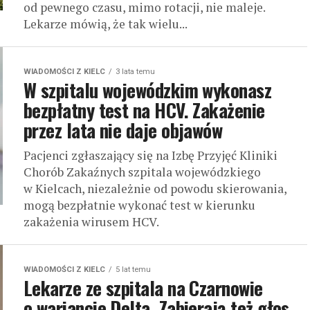
od pewnego czasu, mimo rotacji, nie maleje.
Lekarze mówią, że tak wielu...
WIADOMOŚCI Z KIELC
3 lata temu
W szpitalu wojewódzkim wykonasz
bezpłatny test na HCV. Zakażenie
przez lata nie daje objawów
Pacjenci zgłaszający się na Izbę Przyjęć Kliniki
Chorób Zakaźnych szpitala wojewódzkiego
w Kielcach, niezależnie od powodu skierowania,
mogą bezpłatnie wykonać test w kierunku
zakażenia wirusem HCV.
WIADOMOŚCI Z KIELC
5 lat temu
Lekarze ze szpitala na Czarnowie
o wariancie Delta. Zabierają też głos