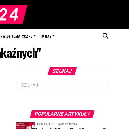
ERWISY TEMATYCZNE
O NAS
akaźnych"
SZUKAJ
POPULARNE ARTYKUŁY
LIFESTYLE
1 tydzień temu