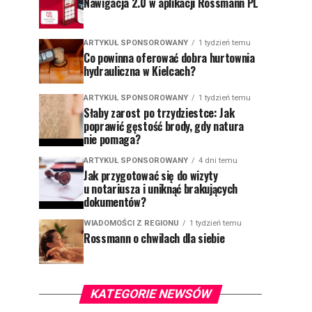
Nawigacja 2.0 w aplikacji Rossmann PL
ARTYKUŁ SPONSOROWANY
1 tydzień temu
Co powinna oferować dobra hurtownia
hydrauliczna w Kielcach?
ARTYKUŁ SPONSOROWANY
1 tydzień temu
Słaby zarost po trzydziestce: Jak
poprawić gęstość brody, gdy natura
nie pomaga?
ARTYKUŁ SPONSOROWANY
4 dni temu
Jak przygotować się do wizyty
u notariusza i uniknąć brakujących
dokumentów?
WIADOMOŚCI Z REGIONU
1 tydzień temu
Rossmann o chwilach dla siebie
KATEGORIE NEWSÓW