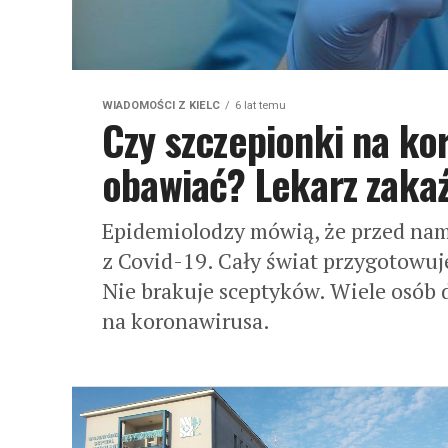
WIADOMOŚCI Z KIELC
6 lat temu
Czy szczepionki na ko
obawiać? Lekarz zakaź
Epidemiolodzy mówią, że przed na
z Covid-19. Cały świat przygotowuje
Nie brakuje sceptyków. Wiele osób d
na koronawirusa.