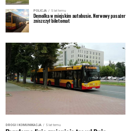
POLICJA
5 lat temu
Demolka w miejskim autobusie. Nerwowy pasażer
zniszczył biletomat
DROGI I KOMUNIKACJA
5 lat temu