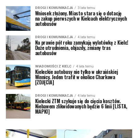
DROGI I KOMUNIKACJA
3 lata temu
Wniosek złożony. Miasto stara się o dotację
na zakup pierwszych w Kielcach elektrycznych
autobusów
DROGI I KOMUNIKACJA
4 lata temu
Na prawie pół roku zamykają wylotówkę z Kielc!
Duże utrudnienia, objazdy, zmiany tras
autobusów
WIADOMOŚCI Z KIELC
4 lata temu
Kieleckie autobusy nie tylko w ukraińskiej
Winnicy. Jeden trafił w okolice Charkowa
[ZDJĘCIA]
DROGI I KOMUNIKACJA
4 lata temu
Kielecki ZTM szykuje się do cięcia kosztów.
Niebawem zlikwidowanych będzie 6 linii [LISTA,
MAPKI]