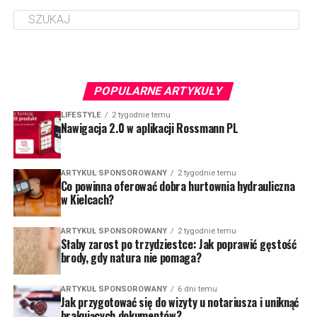
POPULARNE ARTYKUŁY
LIFESTYLE
2 tygodnie temu
Nawigacja 2.0 w aplikacji Rossmann PL
ARTYKUŁ SPONSOROWANY
2 tygodnie temu
Co powinna oferować dobra hurtownia hydrauliczna
w Kielcach?
ARTYKUŁ SPONSOROWANY
2 tygodnie temu
Słaby zarost po trzydziestce: Jak poprawić gęstość
brody, gdy natura nie pomaga?
ARTYKUŁ SPONSOROWANY
6 dni temu
Jak przygotować się do wizyty u notariusza i uniknąć
brakujących dokumentów?