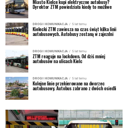
Miasto Kielce kupi elektryczne autobusy?
Dyrektor ZTM powiedziała kiedy to możliwe
DROGI I KOMUNIKACJA
5 lat temu
Kielecki ZTM zawiesza na czas świąt kilka linii
autobusowych. Autobusy zostaną w zajezdni
DROGI I KOMUNIKACJA
5 lat temu
ZTM reaguje na lockdown. Od dziś mniej
autobusów na ulicach Kielc
DROGI I KOMUNIKACJA
5 lat temu
Kolejne linie przekierowane na dworzec
autobusowy. Autobus zabrano z dwóch osiedli