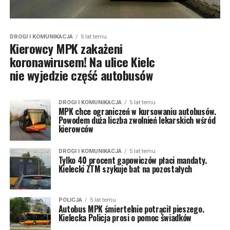
DROGI I KOMUNIKACJA
5 lat temu
Kierowcy MPK zakażeni
koronawirusem! Na ulice Kielc
nie wyjedzie część autobusów
DROGI I KOMUNIKACJA
5 lat temu
MPK chce ograniczeń w kursowaniu autobusów.
Powodem duża liczba zwolnień lekarskich wśród
kierowców
DROGI I KOMUNIKACJA
5 lat temu
Tylko 40 procent gapowiczów płaci mandaty.
Kielecki ZTM szykuje bat na pozostałych
POLICJA
5 lat temu
Autobus MPK śmiertelnie potrącił pieszego.
Kielecka Policja prosi o pomoc świadków