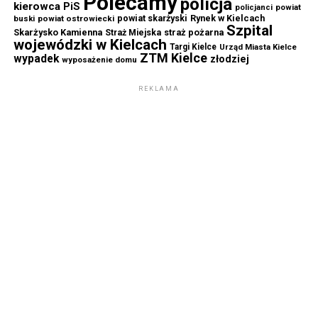
Polecamy
policja
kierowca
PiS
powiat
policjanci
powiat skarżyski
Rynek w Kielcach
buski
powiat ostrowiecki
Szpital
Skarżysko Kamienna
straż pożarna
Straż Miejska
wojewódzki w Kielcach
Targi Kielce
Urząd Miasta Kielce
ZTM Kielce
wypadek
złodziej
wyposażenie domu
REKLAMA