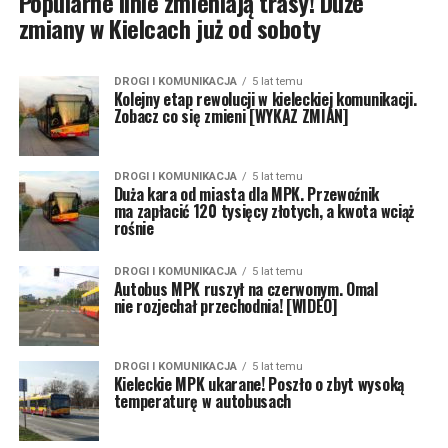
Popularne linie zmieniają trasy! Duże
zmiany w Kielcach już od soboty
DROGI I KOMUNIKACJA
5 lat temu
Kolejny etap rewolucji w kieleckiej komunikacji.
Zobacz co się zmieni [WYKAZ ZMIAN]
DROGI I KOMUNIKACJA
5 lat temu
Duża kara od miasta dla MPK. Przewoźnik
ma zapłacić 120 tysięcy złotych, a kwota wciąż
rośnie
DROGI I KOMUNIKACJA
5 lat temu
Autobus MPK ruszył na czerwonym. Omal
nie rozjechał przechodnia! [WIDEO]
DROGI I KOMUNIKACJA
5 lat temu
Kieleckie MPK ukarane! Poszło o zbyt wysoką
temperaturę w autobusach