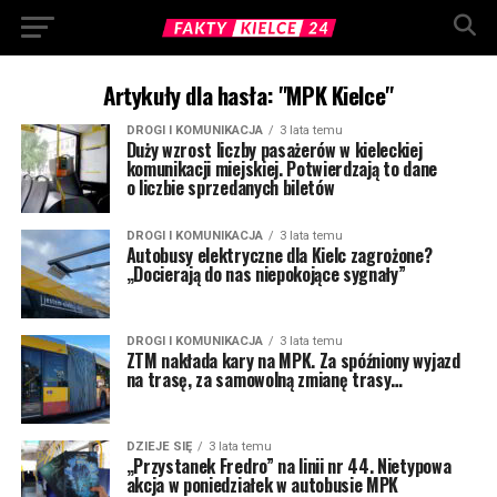
Artykuły dla hasła: "MPK Kielce"
DROGI I KOMUNIKACJA
3 lata temu
Duży wzrost liczby pasażerów w kieleckiej
komunikacji miejskiej. Potwierdzają to dane
o liczbie sprzedanych biletów
DROGI I KOMUNIKACJA
3 lata temu
Autobusy elektryczne dla Kielc zagrożone?
„Docierają do nas niepokojące sygnały”
DROGI I KOMUNIKACJA
3 lata temu
ZTM nakłada kary na MPK. Za spóźniony wyjazd
na trasę, za samowolną zmianę trasy…
DZIEJE SIĘ
3 lata temu
„Przystanek Fredro” na linii nr 44. Nietypowa
akcja w poniedziałek w autobusie MPK