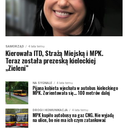
SAMORZĄD
4 lata temu
Kierowała ITD, Strażą Miejską i MPK.
Teraz została prezeską kieleckiej
„Zieleni”
NA SYGNALE
4 lata temu
Pijana kobieta wjechała w autobus kieleckiego
MPK. Zorientowała się… 100 metrów dalej
DROGI I KOMUNIKACJA
4 lata temu
MPK kupiło autobusy na gaz CNG. Nie wyjadą
na ulice, bo nie ma ich czym zatankować