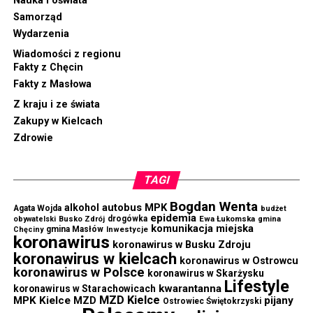
Nauka i oświata
Samorząd
Wydarzenia
Wiadomości z regionu
Fakty z Chęcin
Fakty z Masłowa
Z kraju i ze świata
Zakupy w Kielcach
Zdrowie
TAGI
Bogdan Wenta
autobus MPK
alkohol
Agata Wojda
budżet
epidemia
drogówka
Ewa Łukomska
obywatelski
Busko Zdrój
gmina
komunikacja miejska
gmina Masłów
Chęciny
Inwestycje
koronawirus
koronawirus w Busku Zdroju
koronawirus w kielcach
koronawirus w Ostrowcu
koronawirus w Polsce
koronawirus w Skarżysku
Lifestyle
kwarantanna
koronawirus w Starachowicach
MZD Kielce
MPK Kielce
MZD
pijany
Ostrowiec Świętokrzyski