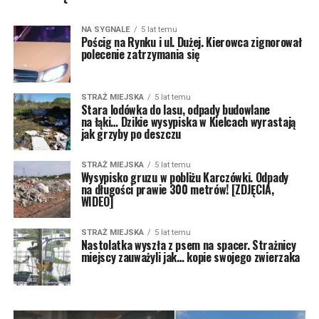
NA SYGNALE
5 lat temu
Pościg na Rynku i ul. Dużej. Kierowca zignorował
polecenie zatrzymania się
STRAŻ MIEJSKA
5 lat temu
Stara lodówka do lasu, odpady budowlane
na łąki… Dzikie wysypiska w Kielcach wyrastają
jak grzyby po deszczu
STRAŻ MIEJSKA
5 lat temu
Wysypisko gruzu w pobliżu Karczówki. Odpady
na długości prawie 300 metrów! [ZDJĘCIA,
WIDEO]
STRAŻ MIEJSKA
5 lat temu
Nastolatka wyszła z psem na spacer. Strażnicy
miejscy zauważyli jak… kopie swojego zwierzaka