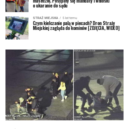
maseczki. Posypały się mandaty i wnioski
o ukaranie do sądu
STRAŻ MIEJSKA
5 lat temu
Czym kielczanie palą w piecach? Dron Straży
Miejskiej zagląda do kominów [ZDJĘCIA, WIDEO]