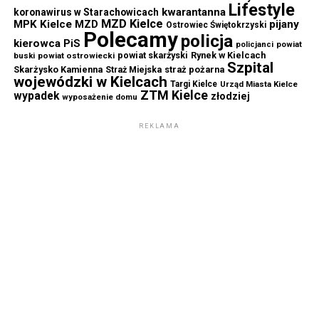
Lifestyle
kwarantanna
koronawirus w Starachowicach
MZD Kielce
MPK Kielce
MZD
pijany
Ostrowiec Świętokrzyski
Polecamy
policja
kierowca
PiS
powiat
policjanci
powiat skarżyski
Rynek w Kielcach
buski
powiat ostrowiecki
Szpital
Skarżysko Kamienna
straż pożarna
Straż Miejska
wojewódzki w Kielcach
Targi Kielce
Urząd Miasta Kielce
ZTM Kielce
wypadek
złodziej
wyposażenie domu
REKLAMA