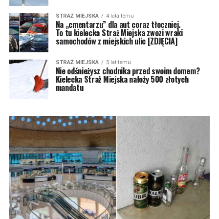
STRAŻ MIEJSKA
4 lata temu
Na „cmentarzu” dla aut coraz tłoczniej.
To tu kielecka Straż Miejska zwozi wraki
samochodów z miejskich ulic [ZDJĘCIA]
STRAŻ MIEJSKA
5 lat temu
Nie odśnieżysz chodnika przed swoim domem?
Kielecka Straż Miejska nałoży 500 złotych
mandatu