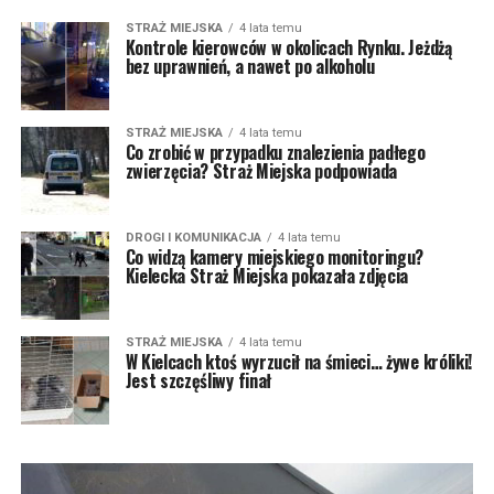
STRAŻ MIEJSKA
4 lata temu
Kontrole kierowców w okolicach Rynku. Jeżdżą
bez uprawnień, a nawet po alkoholu
STRAŻ MIEJSKA
4 lata temu
Co zrobić w przypadku znalezienia padłego
zwierzęcia? Straż Miejska podpowiada
DROGI I KOMUNIKACJA
4 lata temu
Co widzą kamery miejskiego monitoringu?
Kielecka Straż Miejska pokazała zdjęcia
STRAŻ MIEJSKA
4 lata temu
W Kielcach ktoś wyrzucił na śmieci… żywe króliki!
Jest szczęśliwy finał