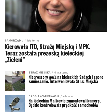
SAMORZĄD
4 lata temu
Kierowała ITD, Strażą Miejską i MPK.
Teraz została prezeską kieleckiej
„Zieleni”
STRAŻ MIEJSKA
4 lata temu
Nieproszony gość na kieleckich Sadach i spore
zamieszanie. Interweniowała Straż Miejska
DROGI I KOMUNIKACJA
4 lata temu
Na kieleckim Malikowie zamontowali kamerę.
Będzie kontrolowała prędkość samochodów