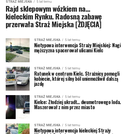
STRAŻ MIEJSKA
5 lat temu
Rajd sklepowym wózkiem na…
kieleckim Rynku. Radosną zabawę
przerwała Straż Miejska [ZDJĘCIA]
STRAŻ MIEJSKA
5 lat temu
Nietypowa interwencja Straży Miejskiej: Nagi
mężczyzna spacerował ulicami Kielc
STRAŻ MIEJSKA
5 lat temu
Ratunek w centrum Kielc. Strażnicy pomogli
kobiecie, której silny ból uniemożliwił dalszą
jazdę
STRAŻ MIEJSKA
5 lat temu
Kielce: Złodziej ukradł… dwumetrowego loda.
Maszerował z nim przez miasto
STRAŻ MIEJSKA
5 lat temu
Nietypowa interwencja kieleckiej Straży