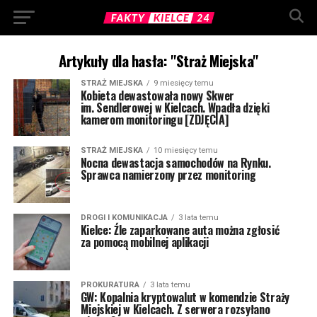
Artykuły dla hasła: "Straż Miejska"
STRAŻ MIEJSKA
9 miesięcy temu
Kobieta dewastowała nowy Skwer
im. Sendlerowej w Kielcach. Wpadła dzięki
kamerom monitoringu [ZDJĘCIA]
STRAŻ MIEJSKA
10 miesięcy temu
Nocna dewastacja samochodów na Rynku.
Sprawca namierzony przez monitoring
DROGI I KOMUNIKACJA
3 lata temu
Kielce: Źle zaparkowane auta można zgłosić
za pomocą mobilnej aplikacji
PROKURATURA
3 lata temu
GW: Kopalnia kryptowalut w komendzie Straży
Miejskiej w Kielcach. Z serwera rozsyłano