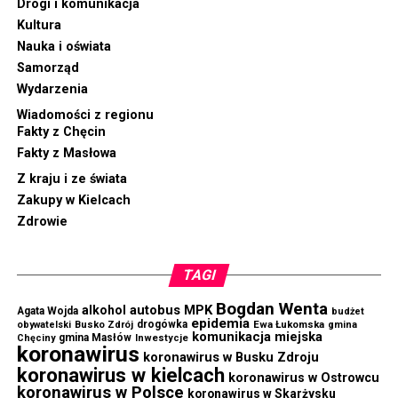
Drogi i komunikacja
Kultura
Nauka i oświata
Samorząd
Wydarzenia
Wiadomości z regionu
Fakty z Chęcin
Fakty z Masłowa
Z kraju i ze świata
Zakupy w Kielcach
Zdrowie
TAGI
Bogdan Wenta
autobus MPK
alkohol
Agata Wojda
budżet
epidemia
drogówka
Ewa Łukomska
obywatelski
Busko Zdrój
gmina
komunikacja miejska
gmina Masłów
Chęciny
Inwestycje
koronawirus
koronawirus w Busku Zdroju
koronawirus w kielcach
koronawirus w Ostrowcu
koronawirus w Polsce
koronawirus w Skarżysku