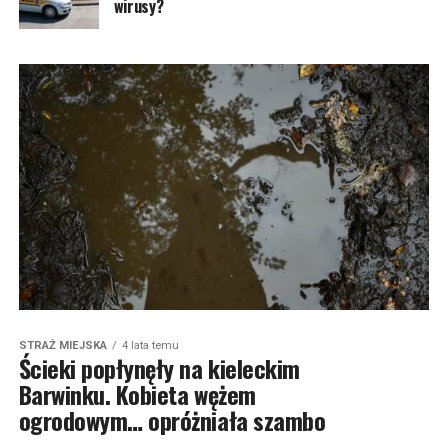
wirusy?
STRAŻ MIEJSKA
4 lata temu
Ścieki popłynęły na kieleckim
Barwinku. Kobieta wężem
ogrodowym… opróżniała szambo