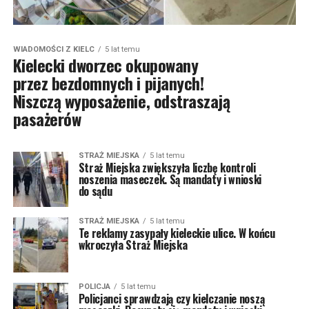
WIADOMOŚCI Z KIELC
5 lat temu
Kielecki dworzec okupowany
przez bezdomnych i pijanych!
Niszczą wyposażenie, odstraszają
pasażerów
STRAŻ MIEJSKA
5 lat temu
Straż Miejska zwiększyła liczbę kontroli
noszenia maseczek. Są mandaty i wnioski
do sądu
STRAŻ MIEJSKA
5 lat temu
Te reklamy zasypały kieleckie ulice. W końcu
wkroczyła Straż Miejska
POLICJA
5 lat temu
Policjanci sprawdzają czy kielczanie noszą