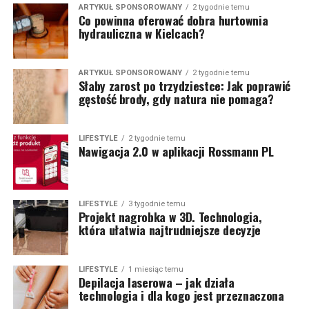
ARTYKUŁ SPONSOROWANY
2 tygodnie temu
Co powinna oferować dobra hurtownia
hydrauliczna w Kielcach?
ARTYKUŁ SPONSOROWANY
2 tygodnie temu
Słaby zarost po trzydziestce: Jak poprawić
gęstość brody, gdy natura nie pomaga?
LIFESTYLE
2 tygodnie temu
Nawigacja 2.0 w aplikacji Rossmann PL
LIFESTYLE
3 tygodnie temu
Projekt nagrobka w 3D. Technologia,
która ułatwia najtrudniejsze decyzje
LIFESTYLE
1 miesiąc temu
Depilacja laserowa – jak działa
technologia i dla kogo jest przeznaczona