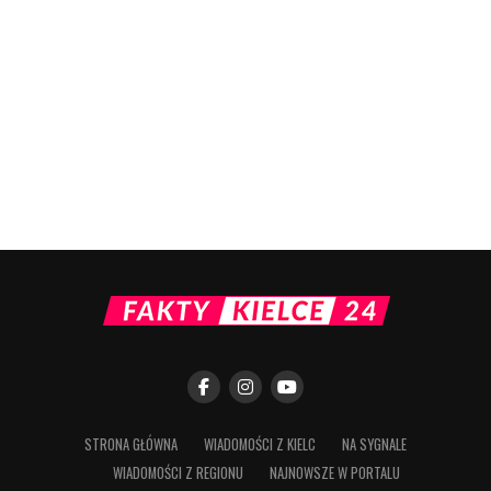
STRONA GŁÓWNA
WIADOMOŚCI Z KIELC
NA SYGNALE
WIADOMOŚCI Z REGIONU
NAJNOWSZE W PORTALU