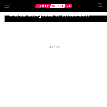
URZĘDY I INSTYTUCJE
Straż Miejska w Kielcach
REKLAMA