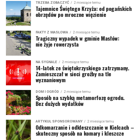
TRZEBA ZOBACZYĆ
2 miesiące temu
Tajemnice Świętego Krzyża: od pogańskich
obrzędów po mroczne więzienie
FAKTY Z MASŁOWA
2 miesiące temu
Tragiczny wypadek w gminie Masłów:
nie żyje rowerzysta
NA SYGNALE
2 miesiące temu
14-latek ze świętokrzyskiego zatrzymany.
Zamieszczał w sieci groźby na tle
wyznaniowym
DOM I OGRÓD
2 miesiące temu
Sposób na szybką metamorfozę ogrodu.
Bez dużych wydatków
ARTYKUŁ SPONSOROWANY
2 miesiące temu
Odkomarzanie i odkleszczanie w Kielcach –
skuteczny sposób na komary i kleszcze