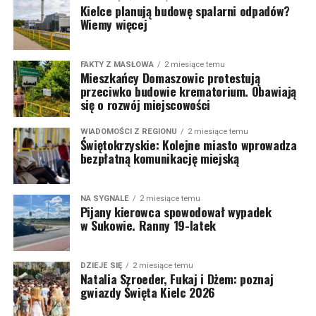
Kielce planują budowę spalarni odpadów?
Wiemy więcej
FAKTY Z MASŁOWA
2 miesiące temu
Mieszkańcy Domaszowic protestują
przeciwko budowie krematorium. Obawiają
się o rozwój miejscowości
WIADOMOŚCI Z REGIONU
2 miesiące temu
Świętokrzyskie: Kolejne miasto wprowadza
bezpłatną komunikację miejską
NA SYGNALE
2 miesiące temu
Pijany kierowca spowodował wypadek
w Sukowie. Ranny 19-latek
DZIEJE SIĘ
2 miesiące temu
Natalia Szroeder, Fukaj i Dżem: poznaj
gwiazdy Święta Kielc 2026