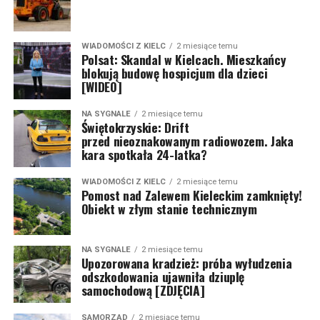
WIADOMOŚCI Z KIELC
2 miesiące temu
Polsat: Skandal w Kielcach. Mieszkańcy
blokują budowę hospicjum dla dzieci
[WIDEO]
NA SYGNALE
2 miesiące temu
Świętokrzyskie: Drift
przed nieoznakowanym radiowozem. Jaka
kara spotkała 24-latka?
WIADOMOŚCI Z KIELC
2 miesiące temu
Pomost nad Zalewem Kieleckim zamknięty!
Obiekt w złym stanie technicznym
NA SYGNALE
2 miesiące temu
Upozorowana kradzież: próba wyłudzenia
odszkodowania ujawniła dziuplę
samochodową [ZDJĘCIA]
SAMORZĄD
2 miesiące temu