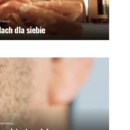
eń temu
ach dla siebie
zień temu