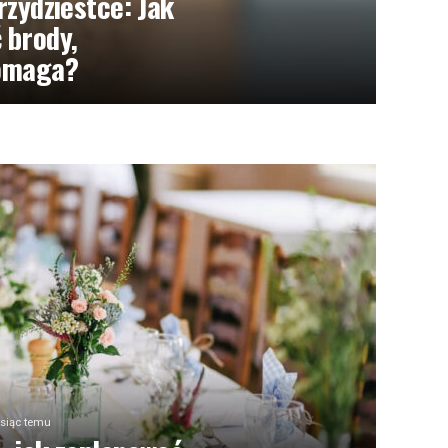
rzydziestce: Jak
 brody,
pomaga?
siąc temu