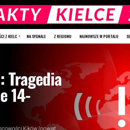
I Z KIELC
NA SYGNALE
Z REGIONU
NAJNOWSZE W PORTALU
S
: Tragedia
je 14-
scowości Kików (powiat