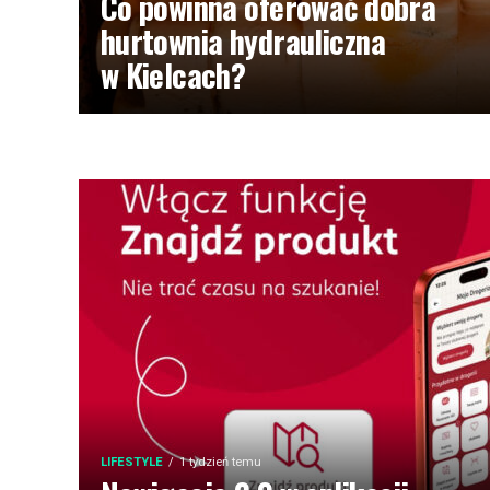
Co powinna oferować dobra
hurtownia hydrauliczna
w Kielcach?
LIFESTYLE
1 tydzień temu