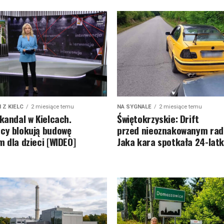
 Z KIELC
2 miesiące temu
NA SYGNALE
2 miesiące temu
Skandal w Kielcach.
Świętokrzyskie: Drift
cy blokują budowę
przed nieoznakowanym rad
m dla dzieci [WIDEO]
Jaka kara spotkała 24-lat