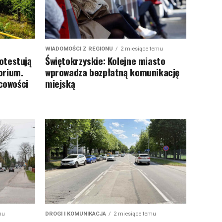
WIADOMOŚCI Z REGIONU
2 miesiące temu
otestują
Świętokrzyskie: Kolejne miasto
orium.
wprowadza bezpłatną komunikację
scowości
miejską
mu
DROGI I KOMUNIKACJA
2 miesiące temu