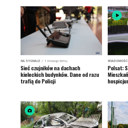
NA SYGNALE
1 miesiąc temu
WIADOMOŚCI
Sieć czujników na dachach
Polsat: 
kieleckich budynków. Dane od razu
Mieszkań
trafią do Policji
hospicju