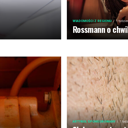
WIADOMOŚCI Z REGIONU
1 tydzi
Rossmann o chwil
ARTYKUŁ SPONSOROWANY
1 tyd