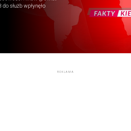
13 do służb wpłynęło
REKLAMA