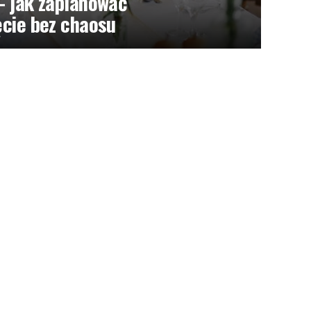
– jak zaplanować
ęcie bez chaosu