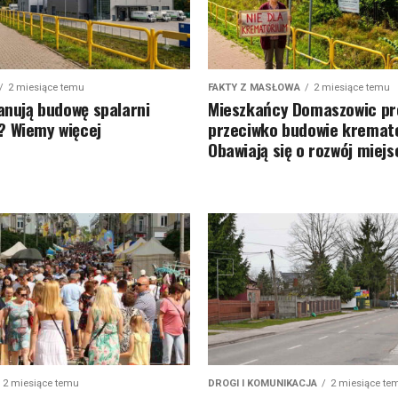
2 miesiące temu
FAKTY Z MASŁOWA
2 miesiące temu
lanują budowę spalarni
Mieszkańcy Domaszowic pr
 Wiemy więcej
przeciwko budowie kremat
Obawiają się o rozwój miej
2 miesiące temu
DROGI I KOMUNIKACJA
2 miesiące te