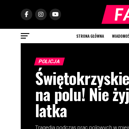
STRONA GŁÓWNA
WIADOMOŚC
POLICJA
Świętokrzyskie
na polu! Nie ży
latka
Tragedia podczas prac polowych w miej