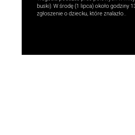
buski). W środę (1 lipca) około godziny 
zgłoszenie o dziecku, które znalazło...