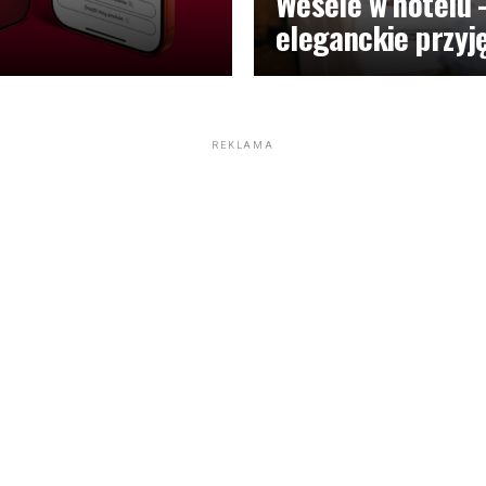
Wesele w hotelu 
eleganckie przyj
REKLAMA