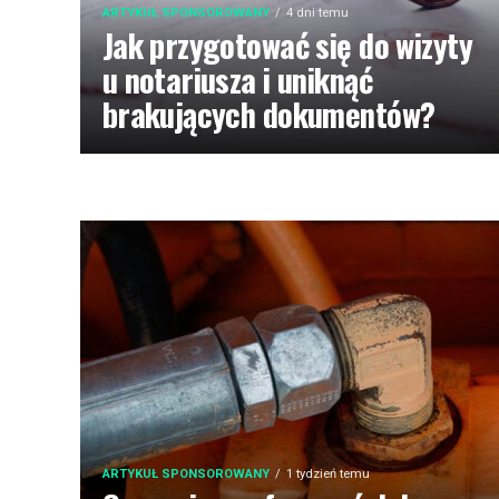
ARTYKUŁ SPONSOROWANY
4 dni temu
Jak przygotować się do wizyty
u notariusza i uniknąć
brakujących dokumentów?
ARTYKUŁ SPONSOROWANY
1 tydzień temu