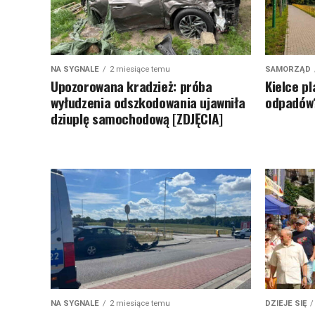
NA SYGNALE
2 miesiące temu
SAMORZĄD
Upozorowana kradzież: próba
Kielce p
wyłudzenia odszkodowania ujawniła
odpadów?
dziuplę samochodową [ZDJĘCIA]
NA SYGNALE
2 miesiące temu
DZIEJE SIĘ