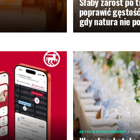
Słaby zarost po t
poprawić gęstość
gdy natura nie 
ARTYKUŁ SPONSOROWANY
1 mie