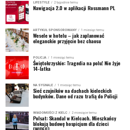
LIFESTYLE
2 tygodnie temu
Nawigacja 2.0 w aplikacji Rossmann PL
ARTYKUŁ SPONSOROWANY
1 miesiąc temu
Wesele w hotelu – jak zaplanować
eleganckie przyjęcie bez chaosu
POLICJA
1 miesiąc temu
Świętokrzyskie: Tragedia na polu! Nie żyje
14-latka
NA SYGNALE
1 miesiąc temu
Sieć czujników na dachach kieleckich
budynków. Dane od razu trafią do Policji
WIADOMOŚCI Z KIELC
2 miesiące temu
Polsat: Skandal w Kielcach. Mieszkańcy
blokują budowę hospicjum dla dzieci
[WIDEO]