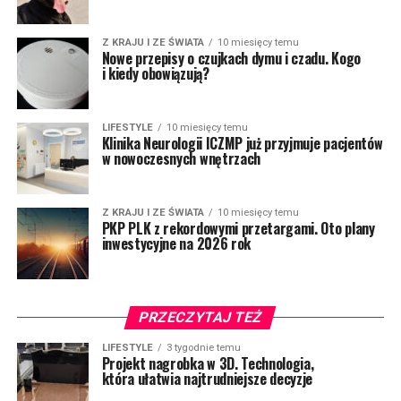
Z KRAJU I ZE ŚWIATA
10 miesięcy temu
Nowe przepisy o czujkach dymu i czadu. Kogo
i kiedy obowiązują?
LIFESTYLE
10 miesięcy temu
Klinika Neurologii ICZMP już przyjmuje pacjentów
w nowoczesnych wnętrzach
Z KRAJU I ZE ŚWIATA
10 miesięcy temu
PKP PLK z rekordowymi przetargami. Oto plany
inwestycyjne na 2026 rok
PRZECZYTAJ TEŻ
LIFESTYLE
3 tygodnie temu
Projekt nagrobka w 3D. Technologia,
która ułatwia najtrudniejsze decyzje