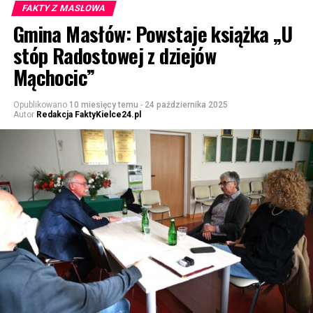
FAKTY Z MASŁOWA
Gmina Masłów: Powstaje książka „U
stóp Radostowej z dziejów
Mąchocic”
Opublikowano
10 miesięcy temu
-
24 października 2025
Autor
Redakcja FaktyKielce24.pl