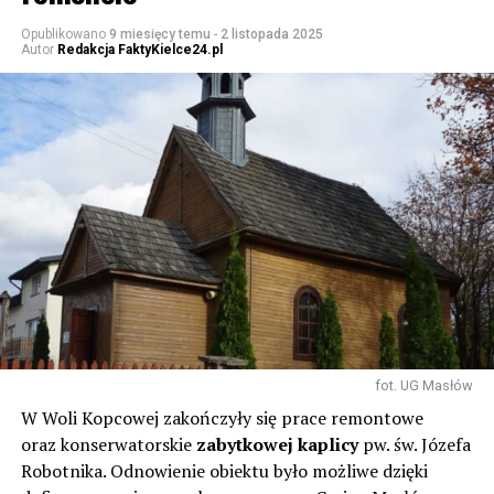
Opublikowano
9 miesięcy temu
-
2 listopada 2025
Autor
Redakcja FaktyKielce24.pl
fot. UG Masłów
W Woli Kopcowej zakończyły się prace remontowe
oraz konserwatorskie
zabytkowej kaplicy
pw. św. Józefa
Robotnika. Odnowienie obiektu było możliwe dzięki