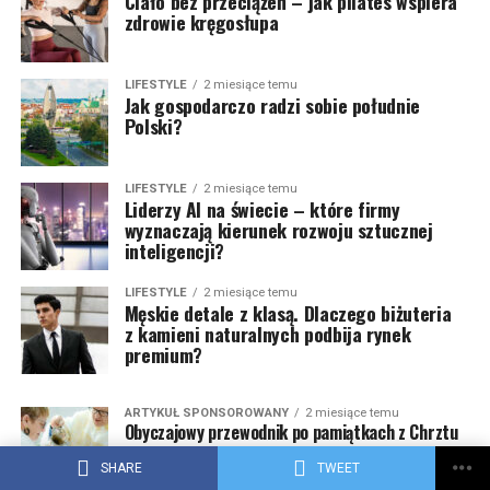
Ciało bez przeciążeń – jak pilates wspiera
zdrowie kręgosłupa
LIFESTYLE
2 miesiące temu
Jak gospodarczo radzi sobie południe
Polski?
LIFESTYLE
2 miesiące temu
Liderzy AI na świecie – które firmy
wyznaczają kierunek rozwoju sztucznej
inteligencji?
LIFESTYLE
2 miesiące temu
Męskie detale z klasą. Dlaczego biżuteria
z kamieni naturalnych podbija rynek
premium?
ARTYKUŁ SPONSOROWANY
2 miesiące temu
Obyczajowy przewodnik po pamiątkach z Chrztu
SHARE
TWEET