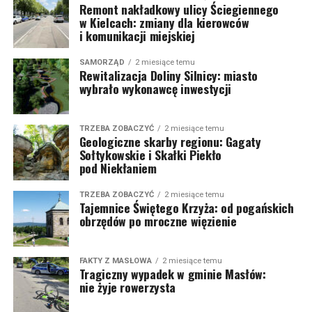
Remont nakładkowy ulicy Ściegiennego
w Kielcach: zmiany dla kierowców
i komunikacji miejskiej
SAMORZĄD
2 miesiące temu
Rewitalizacja Doliny Silnicy: miasto
wybrało wykonawcę inwestycji
TRZEBA ZOBACZYĆ
2 miesiące temu
Geologiczne skarby regionu: Gagaty
Sołtykowskie i Skałki Piekło
pod Niekłaniem
TRZEBA ZOBACZYĆ
2 miesiące temu
Tajemnice Świętego Krzyża: od pogańskich
obrzędów po mroczne więzienie
FAKTY Z MASŁOWA
2 miesiące temu
Tragiczny wypadek w gminie Masłów:
nie żyje rowerzysta