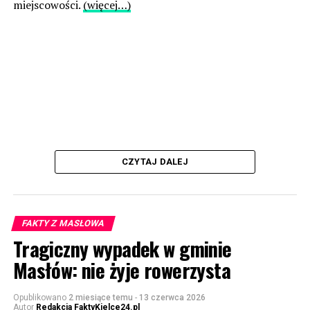
miejscowości.
(więcej…)
CZYTAJ DALEJ
FAKTY Z MASŁOWA
Tragiczny wypadek w gminie
Masłów: nie żyje rowerzysta
Opublikowano
2 miesiące temu
-
13 czerwca 2026
Autor
Redakcja FaktyKielce24.pl