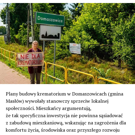
Plany budowy krematorium w Domaszowicach (gmina
Masłów) wywołały stanowczy sprzeciw lokalnej
społeczności. Mieszkańcy argumentują,
że tak specyficzna inwestycja nie powinna sąsiadować
z zabudową mieszkaniową, wskazując na zagrożenia dla
komfortu życia, środowiska oraz przyszłego rozwoju