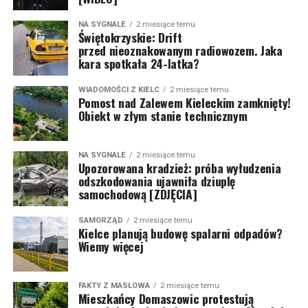
NA SYGNALE
2 miesiące temu
Świętokrzyskie: Drift
przed nieoznakowanym radiowozem. Jaka
kara spotkała 24-latka?
WIADOMOŚCI Z KIELC
2 miesiące temu
Pomost nad Zalewem Kieleckim zamknięty!
Obiekt w złym stanie technicznym
NA SYGNALE
2 miesiące temu
Upozorowana kradzież: próba wyłudzenia
odszkodowania ujawniła dziuplę
samochodową [ZDJĘCIA]
SAMORZĄD
2 miesiące temu
Kielce planują budowę spalarni odpadów?
Wiemy więcej
FAKTY Z MASŁOWA
2 miesiące temu
Mieszkańcy Domaszowic protestują