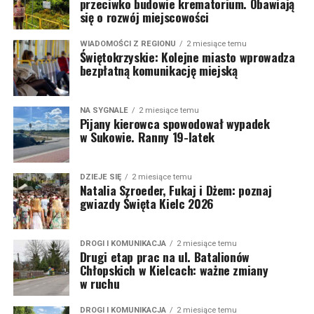
przeciwko budowie krematorium. Obawiają
się o rozwój miejscowości
WIADOMOŚCI Z REGIONU
2 miesiące temu
Świętokrzyskie: Kolejne miasto wprowadza
bezpłatną komunikację miejską
NA SYGNALE
2 miesiące temu
Pijany kierowca spowodował wypadek
w Sukowie. Ranny 19-latek
DZIEJE SIĘ
2 miesiące temu
Natalia Szroeder, Fukaj i Dżem: poznaj
gwiazdy Święta Kielc 2026
DROGI I KOMUNIKACJA
2 miesiące temu
Drugi etap prac na ul. Batalionów
Chłopskich w Kielcach: ważne zmiany
w ruchu
DROGI I KOMUNIKACJA
2 miesiące temu