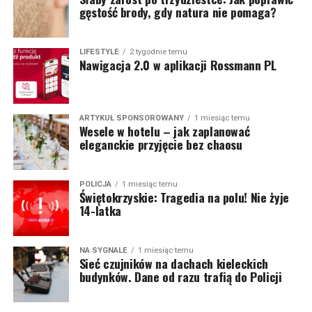
gęstość brody, gdy natura nie pomaga?
LIFESTYLE
2 tygodnie temu
Nawigacja 2.0 w aplikacji Rossmann PL
ARTYKUŁ SPONSOROWANY
1 miesiąc temu
Wesele w hotelu – jak zaplanować
eleganckie przyjęcie bez chaosu
POLICJA
1 miesiąc temu
Świętokrzyskie: Tragedia na polu! Nie żyje
14-latka
NA SYGNALE
1 miesiąc temu
Sieć czujników na dachach kieleckich
budynków. Dane od razu trafią do Policji