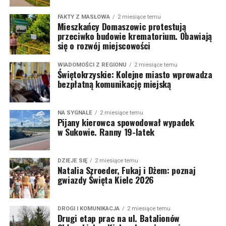
FAKTY Z MASŁOWA
2 miesiące temu
Mieszkańcy Domaszowic protestują
przeciwko budowie krematorium. Obawiają
się o rozwój miejscowości
WIADOMOŚCI Z REGIONU
2 miesiące temu
Świętokrzyskie: Kolejne miasto wprowadza
bezpłatną komunikację miejską
NA SYGNALE
2 miesiące temu
Pijany kierowca spowodował wypadek
w Sukowie. Ranny 19-latek
DZIEJE SIĘ
2 miesiące temu
Natalia Szroeder, Fukaj i Dżem: poznaj
gwiazdy Święta Kielc 2026
DROGI I KOMUNIKACJA
2 miesiące temu
Drugi etap prac na ul. Batalionów