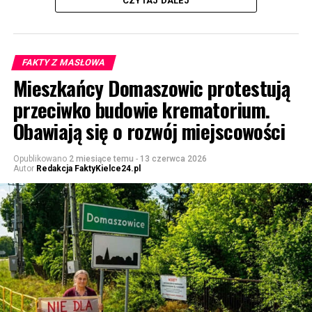
CZYTAJ DALEJ
FAKTY Z MASŁOWA
Mieszkańcy Domaszowic protestują
przeciwko budowie krematorium.
Obawiają się o rozwój miejscowości
Opublikowano
2 miesiące temu
-
13 czerwca 2026
Autor
Redakcja FaktyKielce24.pl