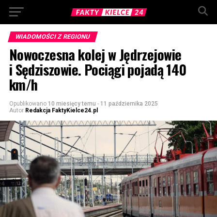
WIADOMOŚCI Z REGIONU
Nowoczesna kolej w Jędrzejowie
i Sędziszowie. Pociągi pojadą 140
km/h
Opublikowano
10 miesięcy temu
-
11 października 2025
Autor
Redakcja FaktyKielce24.pl