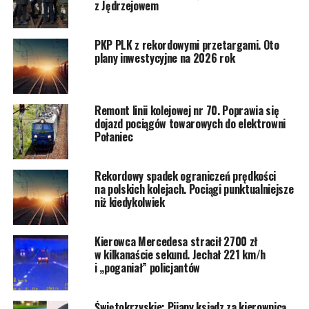
z Jędrzejowem
PKP PLK z rekordowymi przetargami. Oto
plany inwestycyjne na 2026 rok
Remont linii kolejowej nr 70. Poprawia się
dojazd pociągów towarowych do elektrowni
Połaniec
Rekordowy spadek ograniczeń prędkości
na polskich kolejach. Pociągi punktualniejsze
niż kiedykolwiek
Kierowca Mercedesa stracił 2700 zł
w kilkanaście sekund. Jechał 221 km/h
i „poganiał” policjantów
Świętokrzyskie: Pijany ksiądz za kierownicą.