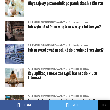
Obyczajowy przewodnik po pamiątkach z Chrztu
ARTYKUŁ SPONSOROWANY
2 miesiące temu
Jak wybrać stół do wnętrza w stylu loftowym?
ARTYKUŁ SPONSOROWANY
2 miesiące temu
Jak przygotować produkt do produkcji seryjnej?
ARTYKUŁ SPONSOROWANY
2 miesiące temu
Czy aplikacja może zastąpić karnet do klubu
fitness?
ARTYKUŁ SPONSOROWANY
3 miesiące temu
Jakie kalendarze strażackie wybrać dla
OSP? Porównanie najpopularniejszych
SHARE
TWEET
modeli