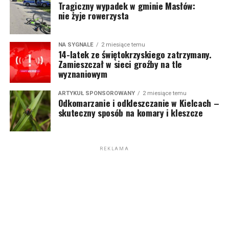
Tragiczny wypadek w gminie Masłów:
nie żyje rowerzysta
NA SYGNALE
2 miesiące temu
14-latek ze świętokrzyskiego zatrzymany.
Zamieszczał w sieci groźby na tle
wyznaniowym
ARTYKUŁ SPONSOROWANY
2 miesiące temu
Odkomarzanie i odkleszczanie w Kielcach –
skuteczny sposób na komary i kleszcze
REKLAMA