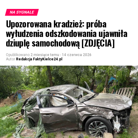
NA SYGNALE
Upozorowana kradzież: próba
wyłudzenia odszkodowania ujawniła
dziuplę samochodową [ZDJĘCIA]
Opublikowano
2 miesiące temu
-
14 czerwca 2026
Autor
Redakcja FaktyKielce24.pl