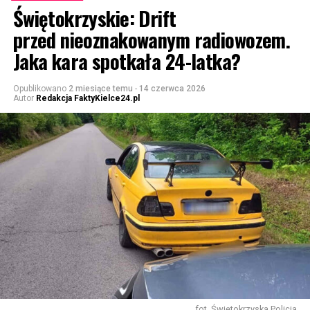
Świętokrzyskie: Drift
przed nieoznakowanym radiowozem.
Jaka kara spotkała 24-latka?
Opublikowano
2 miesiące temu
-
14 czerwca 2026
Autor
Redakcja FaktyKielce24.pl
fot. Świętokrzyska Policja