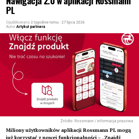
Nawigacja 2.0 w aplikacji Rossmann
PL
Opublikowano
2 tygodnie temu
-
27 lipca 2026
Autor
Artykuł partnera
Źródło: Rossmann / informacja prasowa
Miliony użytkowników aplikacji Rossmann PL mogą
już korzystać z nowej funkcjonalności – „Znajdź