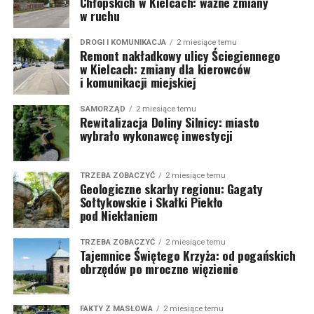
Chłopskich w Kielcach: ważne zmiany
w ruchu
DROGI I KOMUNIKACJA
2 miesiące temu
Remont nakładkowy ulicy Ściegiennego
w Kielcach: zmiany dla kierowców
i komunikacji miejskiej
SAMORZĄD
2 miesiące temu
Rewitalizacja Doliny Silnicy: miasto
wybrało wykonawcę inwestycji
TRZEBA ZOBACZYĆ
2 miesiące temu
Geologiczne skarby regionu: Gagaty
Sołtykowskie i Skałki Piekło
pod Niekłaniem
TRZEBA ZOBACZYĆ
2 miesiące temu
Tajemnice Świętego Krzyża: od pogańskich
obrzędów po mroczne więzienie
FAKTY Z MASŁOWA
2 miesiące temu