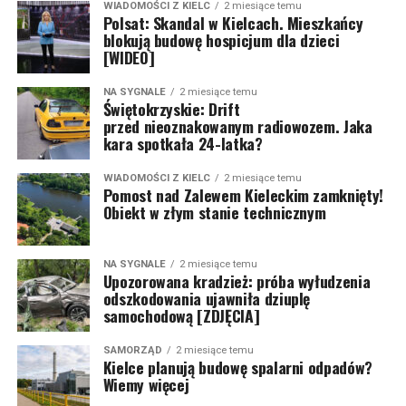
WIADOMOŚCI Z KIELC
2 miesiące temu
Polsat: Skandal w Kielcach. Mieszkańcy
blokują budowę hospicjum dla dzieci
[WIDEO]
NA SYGNALE
2 miesiące temu
Świętokrzyskie: Drift
przed nieoznakowanym radiowozem. Jaka
kara spotkała 24-latka?
WIADOMOŚCI Z KIELC
2 miesiące temu
Pomost nad Zalewem Kieleckim zamknięty!
Obiekt w złym stanie technicznym
NA SYGNALE
2 miesiące temu
Upozorowana kradzież: próba wyłudzenia
odszkodowania ujawniła dziuplę
samochodową [ZDJĘCIA]
SAMORZĄD
2 miesiące temu
Kielce planują budowę spalarni odpadów?
Wiemy więcej