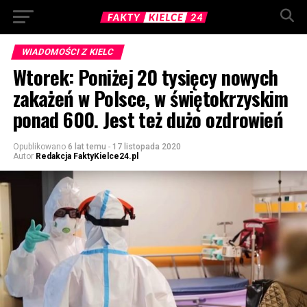
WIADOMOŚCI Z KIELC
Wtorek: Poniżej 20 tysięcy nowych
zakażeń w Polsce, w świętokrzyskim
ponad 600. Jest też dużo ozdrowień
Opublikowano
6 lat temu
-
17 listopada 2020
Autor
Redakcja FaktyKielce24.pl