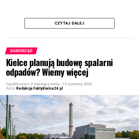
CZYTAJ DALEJ
SAMORZĄD
Kielce planują budowę spalarni
odpadów? Wiemy więcej
Opublikowano
2 miesiące temu
-
13 czerwca 2026
Autor
Redakcja FaktyKielce24.pl