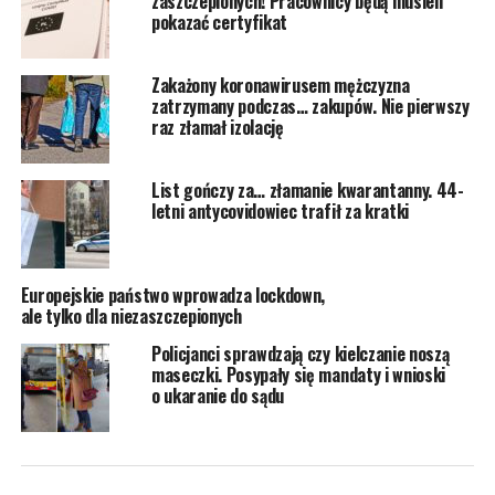
zaszczepionych! Pracownicy będą musieli
pokazać certyfikat
Zakażony koronawirusem mężczyzna
zatrzymany podczas… zakupów. Nie pierwszy
raz złamał izolację
List gończy za… złamanie kwarantanny. 44-
letni antycovidowiec trafił za kratki
Europejskie państwo wprowadza lockdown,
ale tylko dla niezaszczepionych
Policjanci sprawdzają czy kielczanie noszą
maseczki. Posypały się mandaty i wnioski
o ukaranie do sądu