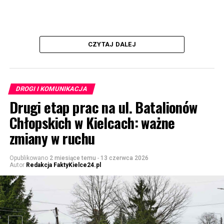
CZYTAJ DALEJ
DROGI I KOMUNIKACJA
Drugi etap prac na ul. Batalionów
Chłopskich w Kielcach: ważne
zmiany w ruchu
Opublikowano
2 miesiące temu
-
13 czerwca 2026
Autor
Redakcja FaktyKielce24.pl