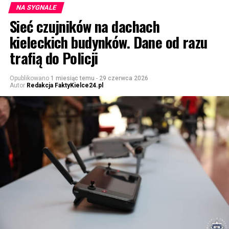
NA SYGNALE
Sieć czujników na dachach
kieleckich budynków. Dane od razu
trafią do Policji
Opublikowano
1 miesiąc temu
-
29 czerwca 2026
Autor
Redakcja FaktyKielce24.pl