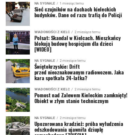
NA SYGNALE
1 miesiąc temu
Sieć czujników na dachach kieleckich
budynków. Dane od razu trafią do Policji
WIADOMOŚCI Z KIELC
2 miesiące temu
Polsat: Skandal w Kielcach. Mieszkańcy
blokują budowę hospicjum dla dzieci
[WIDEO]
NA SYGNALE
2 miesiące temu
Świętokrzyskie: Drift
przed nieoznakowanym radiowozem. Jaka
kara spotkała 24-latka?
WIADOMOŚCI Z KIELC
2 miesiące temu
Pomost nad Zalewem Kieleckim zamknięty!
Obiekt w złym stanie technicznym
NA SYGNALE
2 miesiące temu
Upozorowana kradzież: próba wyłudzenia
odszkodowania ujawniła dziuplę