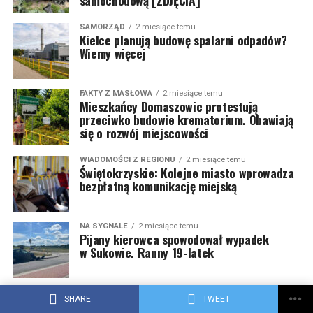
samochodową [ZDJĘCIA]
SAMORZĄD
2 miesiące temu
Kielce planują budowę spalarni odpadów?
Wiemy więcej
FAKTY Z MASŁOWA
2 miesiące temu
Mieszkańcy Domaszowic protestują
przeciwko budowie krematorium. Obawiają
się o rozwój miejscowości
WIADOMOŚCI Z REGIONU
2 miesiące temu
Świętokrzyskie: Kolejne miasto wprowadza
bezpłatną komunikację miejską
NA SYGNALE
2 miesiące temu
Pijany kierowca spowodował wypadek
w Sukowie. Ranny 19-latek
DZIEJE SIĘ
2 miesiące temu
SHARE
TWEET
Natalia Szroeder, Fukaj i Dżem: poznaj