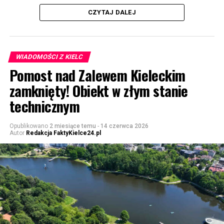
CZYTAJ DALEJ
WIADOMOŚCI Z KIELC
Pomost nad Zalewem Kieleckim
zamknięty! Obiekt w złym stanie
technicznym
Opublikowano
2 miesiące temu
-
14 czerwca 2026
Autor
Redakcja FaktyKielce24.pl