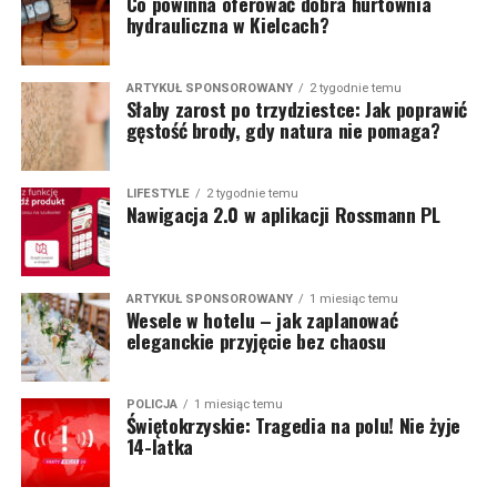
Co powinna oferować dobra hurtownia
hydrauliczna w Kielcach?
ARTYKUŁ SPONSOROWANY
2 tygodnie temu
Słaby zarost po trzydziestce: Jak poprawić
gęstość brody, gdy natura nie pomaga?
LIFESTYLE
2 tygodnie temu
Nawigacja 2.0 w aplikacji Rossmann PL
ARTYKUŁ SPONSOROWANY
1 miesiąc temu
Wesele w hotelu – jak zaplanować
eleganckie przyjęcie bez chaosu
POLICJA
1 miesiąc temu
Świętokrzyskie: Tragedia na polu! Nie żyje
14-latka