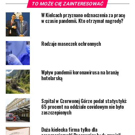
TO MOŻE CIĘ ZAINTERESOWAĆ
W Kielcach przyznano odznaczenia za pracę
w czasie pandemii. Kto otrzymał nagrody?
Rodzaje maseczek ochronnych
Wpływ pandemii koronawirusa na branżę
hotelarską
Szpital w Czerwonej Górze podał statystyki:
65 procent na oddziale covidowym nie było
zaszczepionych
Duża kielecka firma tylko dla