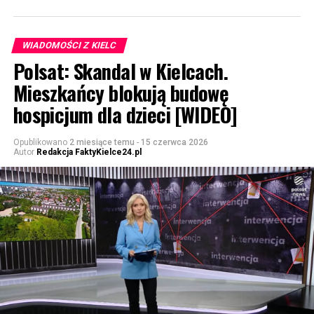
WIADOMOŚCI Z KIELC
Polsat: Skandal w Kielcach.
Mieszkańcy blokują budowę
hospicjum dla dzieci [WIDEO]
Opublikowano
2 miesiące temu
-
15 czerwca 2026
Autor
Redakcja FaktyKielce24.pl