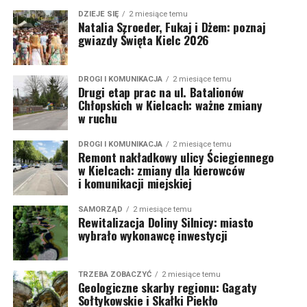
DZIEJE SIĘ
2 miesiące temu
Natalia Szroeder, Fukaj i Dżem: poznaj
gwiazdy Święta Kielc 2026
DROGI I KOMUNIKACJA
2 miesiące temu
Drugi etap prac na ul. Batalionów
Chłopskich w Kielcach: ważne zmiany
w ruchu
DROGI I KOMUNIKACJA
2 miesiące temu
Remont nakładkowy ulicy Ściegiennego
w Kielcach: zmiany dla kierowców
i komunikacji miejskiej
SAMORZĄD
2 miesiące temu
Rewitalizacja Doliny Silnicy: miasto
wybrało wykonawcę inwestycji
TRZEBA ZOBACZYĆ
2 miesiące temu
Geologiczne skarby regionu: Gagaty
Sołtykowskie i Skałki Piekło