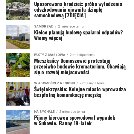
Upozorowana kradzież: próba wyłudzenia
odszkodowania ujawniła dziuplę
samochodową [ZDJĘCIA]
SAMORZĄD
2 miesiące temu
Kielce planują budowę spalarni odpadów?
Wiemy więcej
FAKTY Z MASŁOWA
2 miesiące temu
Mieszkańcy Domaszowic protestują
przeciwko budowie krematorium. Obawiają
się o rozwój miejscowości
WIADOMOŚCI Z REGIONU
2 miesiące temu
Świętokrzyskie: Kolejne miasto wprowadza
bezpłatną komunikację miejską
NA SYGNALE
2 miesiące temu
Pijany kierowca spowodował wypadek
w Sukowie. Ranny 19-latek