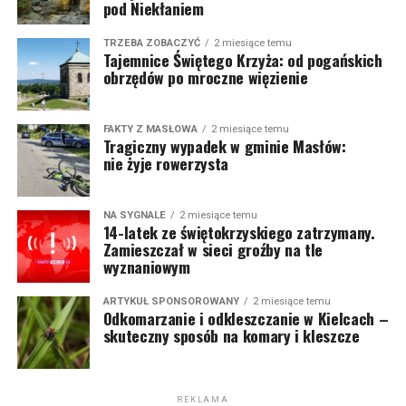
pod Niekłaniem
TRZEBA ZOBACZYĆ
2 miesiące temu
Tajemnice Świętego Krzyża: od pogańskich
obrzędów po mroczne więzienie
FAKTY Z MASŁOWA
2 miesiące temu
Tragiczny wypadek w gminie Masłów:
nie żyje rowerzysta
NA SYGNALE
2 miesiące temu
14-latek ze świętokrzyskiego zatrzymany.
Zamieszczał w sieci groźby na tle
wyznaniowym
ARTYKUŁ SPONSOROWANY
2 miesiące temu
Odkomarzanie i odkleszczanie w Kielcach –
skuteczny sposób na komary i kleszcze
REKLAMA