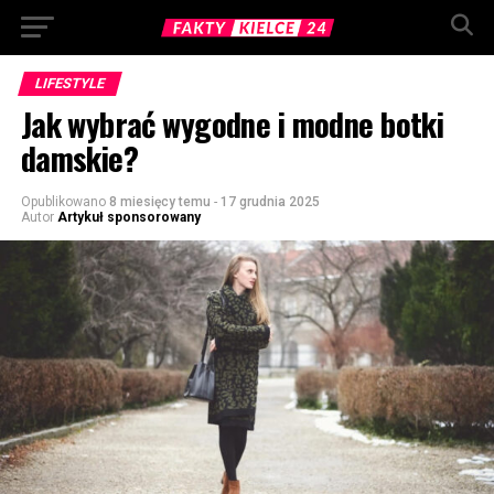
LIFESTYLE
Jak wybrać wygodne i modne botki
damskie?
Opublikowano
8 miesięcy temu
-
17 grudnia 2025
Autor
Artykuł sponsorowany