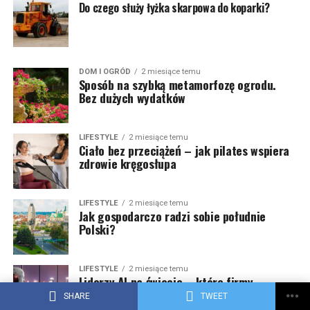
Do czego służy łyżka skarpowa do koparki?
DOM I OGRÓD
2 miesiące temu
Sposób na szybką metamorfozę ogrodu.
Bez dużych wydatków
LIFESTYLE
2 miesiące temu
Ciało bez przeciążeń – jak pilates wspiera
zdrowie kręgosłupa
LIFESTYLE
2 miesiące temu
Jak gospodarczo radzi sobie południe
Polski?
LIFESTYLE
2 miesiące temu
Liderzy AI na świecie – które firmy
wyznaczają kierunek rozwoju sztucznej
SHARE
TWEET
inteligencji?