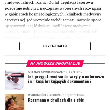
i indywidualnych różnic. Od lat depilacja laserowa
pozostaje jednym z najczęściej wybieranych rozwiązań
w gabinetach kosmetologicznych i klinikach medycyny
estetycznej. Jednocześnie wokół tematu narosło sporo
uproszczeń: część dyskusji myli lasery medyczne
z urządzeniami IPL, a oczekiwania wobec „trwałości”
nie zawsze uwzględniają biologię włosa. Poniżej
uporządkowano najważniejsze informacje: jak działa
CZYTAJ DALEJ
technologia, kiedy ma uzasadnienie i o czym pamiętać
w praktyce.
(więcej…)
NAJNOWSZE INFORMACJE
ARTYKUŁ SPONSOROWANY
5 dni temu
Jak przygotować się do wizyty u notariusza
i uniknąć brakujących dokumentów?
WIADOMOŚCI Z REGIONU
1 tydzień temu
Rossmann o chwilach dla siebie