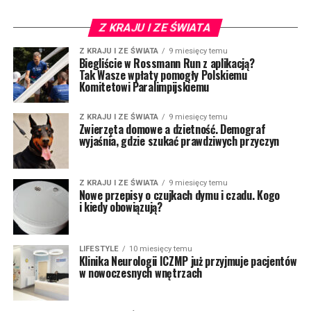
Z KRAJU I ZE ŚWIATA
Z KRAJU I ZE ŚWIATA
9 miesięcy temu
Biegliście w Rossmann Run z aplikacją?
Tak Wasze wpłaty pomogły Polskiemu
Komitetowi Paralimpijskiemu
Z KRAJU I ZE ŚWIATA
9 miesięcy temu
Zwierzęta domowe a dzietność. Demograf
wyjaśnia, gdzie szukać prawdziwych przyczyn
Z KRAJU I ZE ŚWIATA
9 miesięcy temu
Nowe przepisy o czujkach dymu i czadu. Kogo
i kiedy obowiązują?
LIFESTYLE
10 miesięcy temu
Klinika Neurologii ICZMP już przyjmuje pacjentów
w nowoczesnych wnętrzach