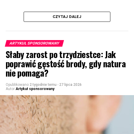
CZYTAJ DALEJ
ARTYKUŁ SPONSOROWANY
Słaby zarost po trzydziestce: Jak
poprawić gęstość brody, gdy natura
nie pomaga?
Opublikowano
2 tygodnie temu
-
27 lipca 2026
Autor
Artykuł sponsorowany