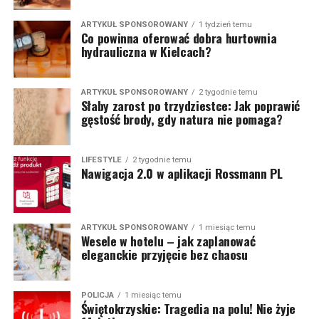
ARTYKUŁ SPONSOROWANY
1 tydzień temu
Co powinna oferować dobra hurtownia
hydrauliczna w Kielcach?
ARTYKUŁ SPONSOROWANY
2 tygodnie temu
Słaby zarost po trzydziestce: Jak poprawić
gęstość brody, gdy natura nie pomaga?
LIFESTYLE
2 tygodnie temu
Nawigacja 2.0 w aplikacji Rossmann PL
ARTYKUŁ SPONSOROWANY
1 miesiąc temu
Wesele w hotelu – jak zaplanować
eleganckie przyjęcie bez chaosu
POLICJA
1 miesiąc temu
Świętokrzyskie: Tragedia na polu! Nie żyje