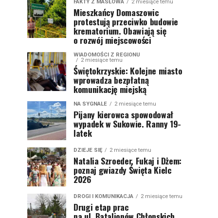
FAKTY Z MASŁOWA
2 miesiące temu
Mieszkańcy Domaszowic
protestują przeciwko budowie
krematorium. Obawiają się
o rozwój miejscowości
WIADOMOŚCI Z REGIONU
2 miesiące temu
Świętokrzyskie: Kolejne miasto
wprowadza bezpłatną
komunikację miejską
NA SYGNALE
2 miesiące temu
Pijany kierowca spowodował
wypadek w Sukowie. Ranny 19-
latek
DZIEJE SIĘ
2 miesiące temu
Natalia Szroeder, Fukaj i Dżem:
poznaj gwiazdy Święta Kielc
2026
DROGI I KOMUNIKACJA
2 miesiące temu
Drugi etap prac
na ul. Batalionów Chłopskich