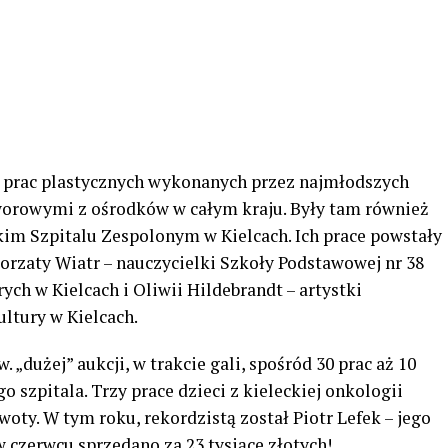
30 prac plastycznych wykonanych przez najmłodszych
orowymi z ośrodków w całym kraju. Były tam również
im Szpitalu Zespolonym w Kielcach. Ich prace powstały
rzaty Wiatr – nauczycielki Szkoły Podstawowej nr 38
ych w Kielcach i Oliwii Hildebrandt – artystki
tury w Kielcach.
 „dużej” aukcji, w trakcie gali, spośród 30 prac aż 10
 szpitala. Trzy prace dzieci z kieleckiej onkologii
oty. W tym roku, rekordzistą został Piotr Lefek – jego
w czerwcu sprzedano za 23 tysiące złotych!