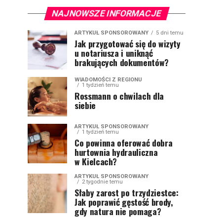
NAJNOWSZE INFORMACJE
ARTYKUŁ SPONSOROWANY
5 dni temu
Jak przygotować się do wizyty
u notariusza i uniknąć
brakujących dokumentów?
WIADOMOŚCI Z REGIONU
1 tydzień temu
Rossmann o chwilach dla
siebie
ARTYKUŁ SPONSOROWANY
1 tydzień temu
Co powinna oferować dobra
hurtownia hydrauliczna
w Kielcach?
ARTYKUŁ SPONSOROWANY
2 tygodnie temu
Słaby zarost po trzydziestce:
Jak poprawić gęstość brody,
gdy natura nie pomaga?