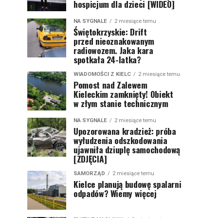
hospicjum dla dzieci [WIDEO]
NA SYGNALE
2 miesiące temu
Świętokrzyskie: Drift
przed nieoznakowanym
radiowozem. Jaka kara
spotkała 24-latka?
WIADOMOŚCI Z KIELC
2 miesiące temu
Pomost nad Zalewem
Kieleckim zamknięty! Obiekt
w złym stanie technicznym
NA SYGNALE
2 miesiące temu
Upozorowana kradzież: próba
wyłudzenia odszkodowania
ujawniła dziuplę samochodową
[ZDJĘCIA]
SAMORZĄD
2 miesiące temu
Kielce planują budowę spalarni
odpadów? Wiemy więcej