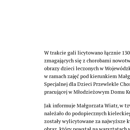
W trakcie gali licytowano łącznie 1
zmagających się z chorobami nowotw
obrazy dzieci leczonych w Wojewódzk
w ramach zajęć pod kierunkiem Małgo
Specjalnej dla Dzieci Przewlekle Chor
pracującej w Młodzieżowym Domu Kul
Jak informuje Małgorzata Wiatr, w tzw.
należało do podopiecznych kieleckiego
zostały wylicytowane za najwyższe kw
obraz, który powstał na warsztatach 