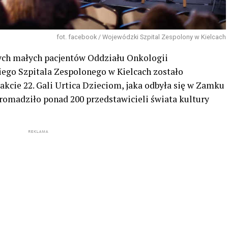
fot. facebook / Wojewódzki Szpital Zespolony w Kielcach
nych małych pacjentów Oddziału Onkologii
ego Szpitala Zespolonego w Kielcach zostało
kcie 22. Gali Urtica Dzieciom, jaka odbyła się w Zamku
omadziło ponad 200 przedstawicieli świata kultury