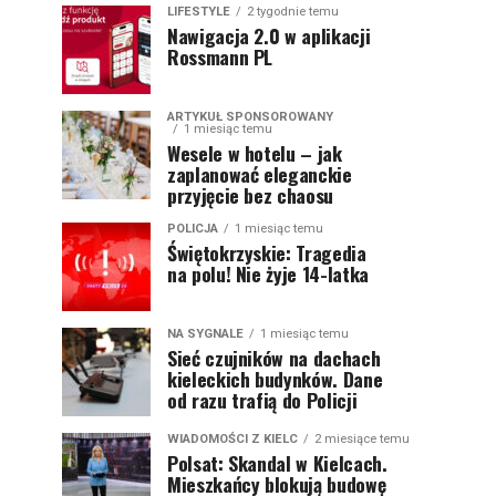
LIFESTYLE
2 tygodnie temu
Nawigacja 2.0 w aplikacji
Rossmann PL
ARTYKUŁ SPONSOROWANY
1 miesiąc temu
Wesele w hotelu – jak
zaplanować eleganckie
przyjęcie bez chaosu
POLICJA
1 miesiąc temu
Świętokrzyskie: Tragedia
na polu! Nie żyje 14-latka
NA SYGNALE
1 miesiąc temu
Sieć czujników na dachach
kieleckich budynków. Dane
od razu trafią do Policji
WIADOMOŚCI Z KIELC
2 miesiące temu
Polsat: Skandal w Kielcach.
Mieszkańcy blokują budowę