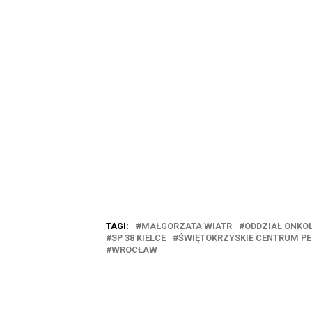
TAGI:
MAŁGORZATA WIATR
ODDZIAŁ ONKOL
SP 38 KIELCE
ŚWIĘTOKRZYSKIE CENTRUM PED
WROCŁAW