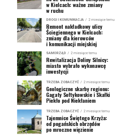
w Kielcach: ważne zmiany
w ruchu
DROGI I KOMUNIKACJA
2 miesiące temu
Remont nakładkowy ulicy
Ściegiennego w Kielcach:
zmiany dla kierowców
i komunikacji miejskiej
SAMORZĄD
2 miesiące temu
Rewitalizacja Doliny Silnicy:
miasto wybrało wykonawcę
inwestycji
TRZEBA ZOBACZYĆ
2 miesiące temu
Geologiczne skarby regionu:
Gagaty Sołtykowskie i Skałki
Piekło pod Niekłaniem
TRZEBA ZOBACZYĆ
2 miesiące temu
Tajemnice Świętego Krzyża:
od pogańskich obrzędów
po mroczne więzienie