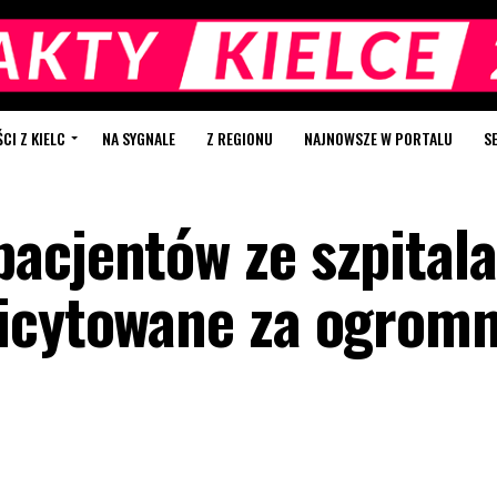
I Z KIELC
NA SYGNALE
Z REGIONU
NAJNOWSZE W PORTALU
S
acjentów ze szpitala
licytowane za ogrom