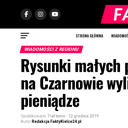
STRONA GŁÓWNA
WIADOMOŚC
WIADOMOŚCI Z REGIONU
Rysunki małych p
na Czarnowie wy
pieniądze
Opublikowano
7 lat temu
-
12 grudnia 2019
Autor
Redakcja FaktyKielce24.pl