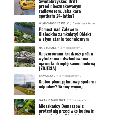
Świętokrzyskie: Drift
przed nieoznakowanym
radiowozem. Jaka kara
spotkała 24-latka?
WIADOMOŚCI Z KIELC
2 miesiące temu
Pomost nad Zalewem
Kieleckim zamknięty! Obiekt
w złym stanie technicznym
NA SYGNALE
2 miesiące temu
Upozorowana kradzież: próba
wyłudzenia odszkodowania
ujawniła dziuplę samochodową
[ZDJĘCIA]
SAMORZĄD
2 miesiące temu
Kielce planują budowę spalarni
odpadów? Wiemy więcej
FAKTY Z MASŁOWA
2 miesiące temu
Mieszkańcy Domaszowic
protestują przeciwko budowie