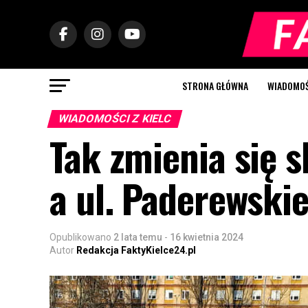
STRONA GŁÓWNA
WIADOMOŚC
WIADOMOŚCI Z KIELC
Tak zmienia się 
a ul. Paderewski
Opublikowano
2 lata temu
-
16 kwietnia 2024
Autor
Redakcja FaktyKielce24.pl