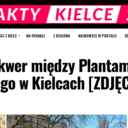
I Z KIELC
NA SYGNALE
Z REGIONU
NAJNOWSZE W PORTALU
S
skwer między Plantam
ego w Kielcach [ZDJĘ