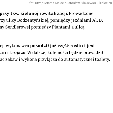
fot. Urząd Miasta Kielce / Jarosław Siłakiewicz / kielce.eu
rzy tzw. zielonej rewitalizacji
. Prowadzone
przy ulicy Bodzentyńskiej, pomiędzy jezdniami Al. IX
eny Sendlerowej pomiędzy Plantami a ulicą
tycji wykonawca
posadził już część roślin i jest
an i trejażu
. W dalszej kolejności będzie prowadził
lac zabaw i wykona przyłącza do automatycznej toalety.