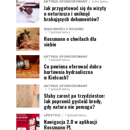
ARTYKUŁ SPONSOROWANY
4 dni temu
Jak przygotować się do wizyty
u notariusza i uniknąć
brakujących dokumentów?
WIADOMOŚCI Z REGIONU
1 tydzień temu
Rossmann o chwilach dla
siebie
ARTYKUŁ SPONSOROWANY
1 tydzień temu
Co powinna oferować dobra
hurtownia hydrauliczna
w Kielcach?
ARTYKUŁ SPONSOROWANY
1 tydzień temu
Słaby zarost po trzydziestce:
Jak poprawić gęstość brody,
gdy natura nie pomaga?
LIFESTYLE
1 tydzień temu
Nawigacja 2.0 w aplikacji
Rossmann PL