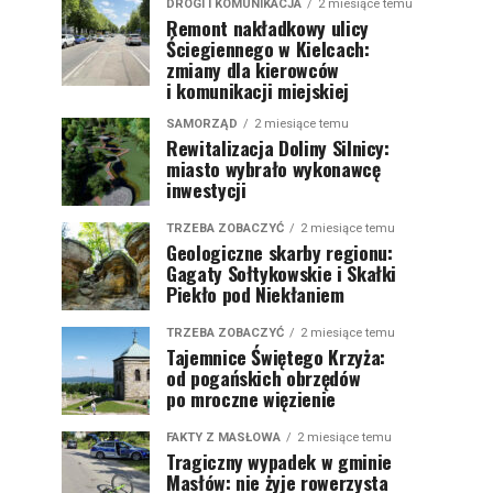
DROGI I KOMUNIKACJA
2 miesiące temu
Remont nakładkowy ulicy
Ściegiennego w Kielcach:
zmiany dla kierowców
i komunikacji miejskiej
SAMORZĄD
2 miesiące temu
Rewitalizacja Doliny Silnicy:
miasto wybrało wykonawcę
inwestycji
TRZEBA ZOBACZYĆ
2 miesiące temu
Geologiczne skarby regionu:
Gagaty Sołtykowskie i Skałki
Piekło pod Niekłaniem
TRZEBA ZOBACZYĆ
2 miesiące temu
Tajemnice Świętego Krzyża:
od pogańskich obrzędów
po mroczne więzienie
FAKTY Z MASŁOWA
2 miesiące temu
Tragiczny wypadek w gminie
Masłów: nie żyje rowerzysta