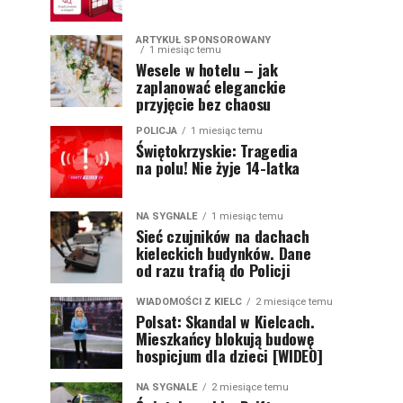
ARTYKUŁ SPONSOROWANY
1 miesiąc temu
Wesele w hotelu – jak
zaplanować eleganckie
przyjęcie bez chaosu
POLICJA
1 miesiąc temu
Świętokrzyskie: Tragedia
na polu! Nie żyje 14-latka
NA SYGNALE
1 miesiąc temu
Sieć czujników na dachach
kieleckich budynków. Dane
od razu trafią do Policji
WIADOMOŚCI Z KIELC
2 miesiące temu
Polsat: Skandal w Kielcach.
Mieszkańcy blokują budowę
hospicjum dla dzieci [WIDEO]
NA SYGNALE
2 miesiące temu