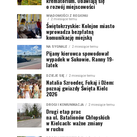
krematorium. Obawiają się
o rozwój miejscowości
WIADOMOŚCI Z REGIONU
2 miesiące temu
Świętokrzyskie: Kolejne miasto
wprowadza bezpłatną
komunikację miejską
NA SYGNALE
2 miesiące temu
Pijany kierowca spowodował
wypadek w Sukowie. Ranny 19-
latek
DZIEJE SIĘ
2 miesiące temu
Natalia Szroeder, Fukaj i Dżem:
poznaj gwiazdy Święta Kielc
2026
DROGI I KOMUNIKACJA
2 miesiące temu
Drugi etap prac
na ul. Batalionów Chłopskich
w Kielcach: ważne zmiany
w ruchu