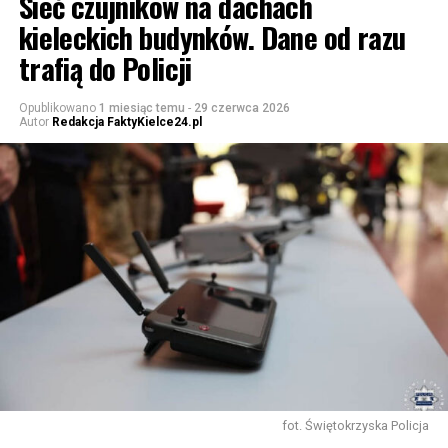
Sieć czujników na dachach
kieleckich budynków. Dane od razu
trafią do Policji
Opublikowano
1 miesiąc temu
-
29 czerwca 2026
Autor
Redakcja FaktyKielce24.pl
fot. Świętokrzyska Policja