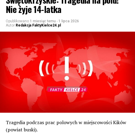
Nie żyje 14-latka
Opublikowano
1 miesiąc temu
-
1 lipca 2026
Autor
Redakcja FaktyKielce24.pl
Tragedia podczas prac polowych w miejscowości Kików
(powiat buski).