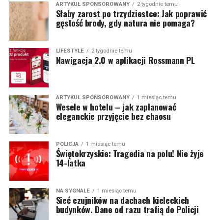
ARTYKUŁ SPONSOROWANY
2 tygodnie temu
Słaby zarost po trzydziestce: Jak poprawić
gęstość brody, gdy natura nie pomaga?
LIFESTYLE
2 tygodnie temu
Nawigacja 2.0 w aplikacji Rossmann PL
ARTYKUŁ SPONSOROWANY
1 miesiąc temu
Wesele w hotelu – jak zaplanować
eleganckie przyjęcie bez chaosu
POLICJA
1 miesiąc temu
Świętokrzyskie: Tragedia na polu! Nie żyje
14-latka
NA SYGNALE
1 miesiąc temu
Sieć czujników na dachach kieleckich
budynków. Dane od razu trafią do Policji