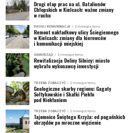
Drugi etap prac na ul. Batalionów
Chłopskich w Kielcach: ważne zmiany
w ruchu
DROGI I KOMUNIKACJA
2 miesiące temu
Remont nakładkowy ulicy Ściegiennego
w Kielcach: zmiany dla kierowców
i komunikacji miejskiej
SAMORZĄD
2 miesiące temu
Rewitalizacja Doliny Silnicy: miasto
wybrało wykonawcę inwestycji
TRZEBA ZOBACZYĆ
2 miesiące temu
Geologiczne skarby regionu: Gagaty
Sołtykowskie i Skałki Piekło
pod Niekłaniem
TRZEBA ZOBACZYĆ
2 miesiące temu
Tajemnice Świętego Krzyża: od pogańskich
obrzędów po mroczne więzienie