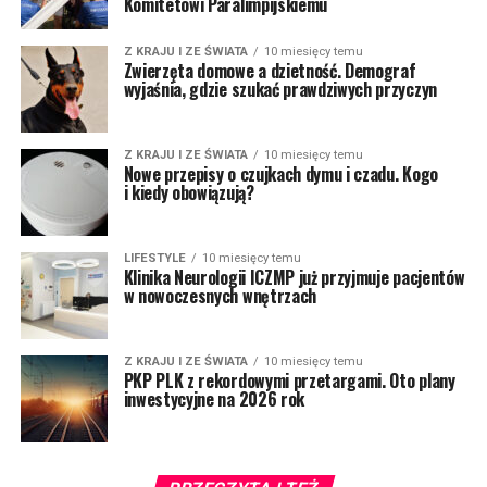
Komitetowi Paralimpijskiemu
Z KRAJU I ZE ŚWIATA
10 miesięcy temu
Zwierzęta domowe a dzietność. Demograf
wyjaśnia, gdzie szukać prawdziwych przyczyn
Z KRAJU I ZE ŚWIATA
10 miesięcy temu
Nowe przepisy o czujkach dymu i czadu. Kogo
i kiedy obowiązują?
LIFESTYLE
10 miesięcy temu
Klinika Neurologii ICZMP już przyjmuje pacjentów
w nowoczesnych wnętrzach
Z KRAJU I ZE ŚWIATA
10 miesięcy temu
PKP PLK z rekordowymi przetargami. Oto plany
inwestycyjne na 2026 rok