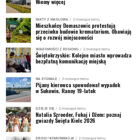
Wiemy więcej
FAKTY Z MASŁOWA
2 miesiące temu
Mieszkańcy Domaszowic protestują
przeciwko budowie krematorium. Obawiają
się o rozwój miejscowości
WIADOMOŚCI Z REGIONU
2 miesiące temu
Świętokrzyskie: Kolejne miasto wprowadza
bezpłatną komunikację miejską
NA SYGNALE
2 miesiące temu
Pijany kierowca spowodował wypadek
w Sukowie. Ranny 19-latek
DZIEJE SIĘ
2 miesiące temu
Natalia Szroeder, Fukaj i Dżem: poznaj
gwiazdy Święta Kielc 2026
DROGI I KOMUNIKACJA
2 miesiące temu