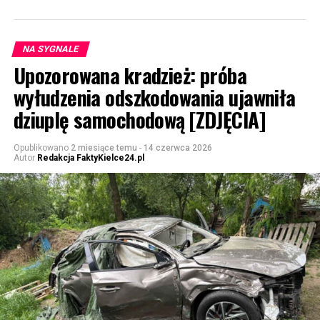
NA SYGNALE
Upozorowana kradzież: próba
wyłudzenia odszkodowania ujawniła
dziuplę samochodową [ZDJĘCIA]
Opublikowano
2 miesiące temu
-
14 czerwca 2026
Autor
Redakcja FaktyKielce24.pl