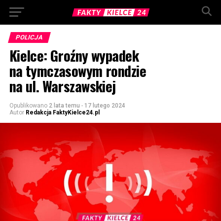
POLICJA
Kielce: Groźny wypadek
na tymczasowym rondzie
na ul. Warszawskiej
Opublikowano
2 lata temu
-
17 lutego 2024
Autor
Redakcja FaktyKielce24.pl