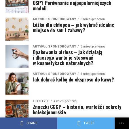
OSP? Porównanie najpopularniejszych
modeli
ARTYKUŁ SPONSOROWANY
3 miesiące temu
Łóżko dla chłopca – jak wybrać idealne
miejsce do snu i zabawy?
ARTYKUŁ SPONSOROWANY
3 miesiące temu
Opakowania airless – jak działają
i dlaczego warto je stosować
w kosmetykach naturalnych?
ARTYKUŁ SPONSOROWANY
4 miesiące temu
Jak dobrać kolbę do ekspresu do kawy?
LIFESTYLE
4 miesiące temu
Znaczki CCCP – historia, wartość i sekrety
kolekcjonerskie
SHARE
TWEET
ARTYKUŁ SPONSOROWANY
4 miesiące temu