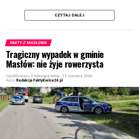
CZYTAJ DALEJ
FAKTY Z MASŁOWA
Tragiczny wypadek w gminie
Masłów: nie żyje rowerzysta
Opublikowano
2 miesiące temu
-
13 czerwca 2026
Autor
Redakcja FaktyKielce24.pl