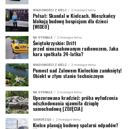
WIADOMOŚCI Z KIELC
2 miesiące temu
Polsat: Skandal w Kielcach. Mieszkańcy
blokują budowę hospicjum dla dzieci
[WIDEO]
NA SYGNALE
2 miesiące temu
Świętokrzyskie: Drift
przed nieoznakowanym radiowozem. Jaka
kara spotkała 24-latka?
WIADOMOŚCI Z KIELC
2 miesiące temu
Pomost nad Zalewem Kieleckim zamknięty!
Obiekt w złym stanie technicznym
NA SYGNALE
2 miesiące temu
Upozorowana kradzież: próba wyłudzenia
odszkodowania ujawniła dziuplę
samochodową [ZDJĘCIA]
SAMORZĄD
2 miesiące temu
Kielce planują budowę spalarni odpadów?