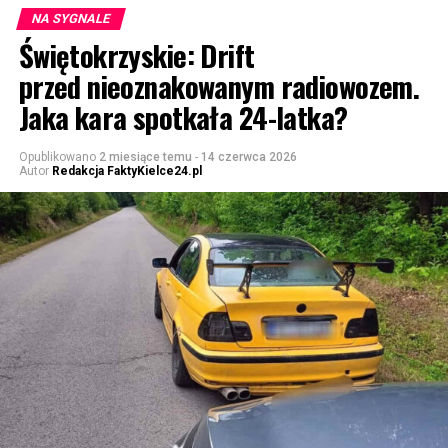
NA SYGNALE
Świętokrzyskie: Drift
przed nieoznakowanym radiowozem.
Jaka kara spotkała 24-latka?
Opublikowano
2 miesiące temu
-
14 czerwca 2026
Autor
Redakcja FaktyKielce24.pl