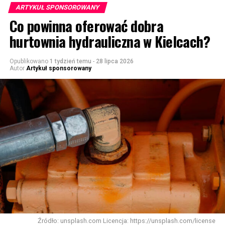
ARTYKUŁ SPONSOROWANY
Co powinna oferować dobra
hurtownia hydrauliczna w Kielcach?
Opublikowano
1 tydzień temu
-
28 lipca 2026
Autor
Artykuł sponsorowany
Źródło: unsplash.com Licencja: https://unsplash.com/license