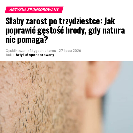
ARTYKUŁ SPONSOROWANY
Słaby zarost po trzydziestce: Jak
poprawić gęstość brody, gdy natura
nie pomaga?
Opublikowano
2 tygodnie temu
-
27 lipca 2026
Autor
Artykuł sponsorowany