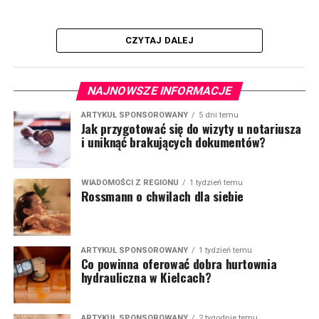
CZYTAJ DALEJ
NAJNOWSZE INFORMACJE
ARTYKUŁ SPONSOROWANY
5 dni temu
Jak przygotować się do wizyty u notariusza
i uniknąć brakujących dokumentów?
WIADOMOŚCI Z REGIONU
1 tydzień temu
Rossmann o chwilach dla siebie
ARTYKUŁ SPONSOROWANY
1 tydzień temu
Co powinna oferować dobra hurtownia
hydrauliczna w Kielcach?
ARTYKUŁ SPONSOROWANY
2 tygodnie temu