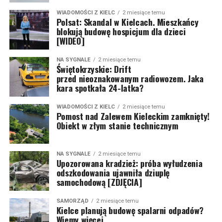
WIADOMOŚCI Z KIELC
2 miesiące temu
Polsat: Skandal w Kielcach. Mieszkańcy
blokują budowę hospicjum dla dzieci
[WIDEO]
NA SYGNALE
2 miesiące temu
Świętokrzyskie: Drift
przed nieoznakowanym radiowozem. Jaka
kara spotkała 24-latka?
WIADOMOŚCI Z KIELC
2 miesiące temu
Pomost nad Zalewem Kieleckim zamknięty!
Obiekt w złym stanie technicznym
NA SYGNALE
2 miesiące temu
Upozorowana kradzież: próba wyłudzenia
odszkodowania ujawniła dziuplę
samochodową [ZDJĘCIA]
SAMORZĄD
2 miesiące temu
Kielce planują budowę spalarni odpadów?
Wiemy więcej