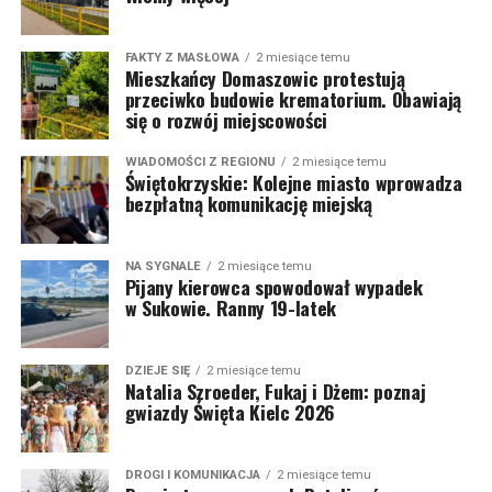
FAKTY Z MASŁOWA
2 miesiące temu
Mieszkańcy Domaszowic protestują
przeciwko budowie krematorium. Obawiają
się o rozwój miejscowości
WIADOMOŚCI Z REGIONU
2 miesiące temu
Świętokrzyskie: Kolejne miasto wprowadza
bezpłatną komunikację miejską
NA SYGNALE
2 miesiące temu
Pijany kierowca spowodował wypadek
w Sukowie. Ranny 19-latek
DZIEJE SIĘ
2 miesiące temu
Natalia Szroeder, Fukaj i Dżem: poznaj
gwiazdy Święta Kielc 2026
DROGI I KOMUNIKACJA
2 miesiące temu