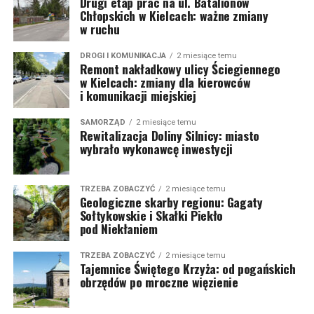
Drugi etap prac na ul. Batalionów
Chłopskich w Kielcach: ważne zmiany
w ruchu
DROGI I KOMUNIKACJA
2 miesiące temu
Remont nakładkowy ulicy Ściegiennego
w Kielcach: zmiany dla kierowców
i komunikacji miejskiej
SAMORZĄD
2 miesiące temu
Rewitalizacja Doliny Silnicy: miasto
wybrało wykonawcę inwestycji
TRZEBA ZOBACZYĆ
2 miesiące temu
Geologiczne skarby regionu: Gagaty
Sołtykowskie i Skałki Piekło
pod Niekłaniem
TRZEBA ZOBACZYĆ
2 miesiące temu
Tajemnice Świętego Krzyża: od pogańskich
obrzędów po mroczne więzienie