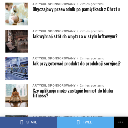
ARTYKUŁ SPONSOROWANY
2 miesiące temu
Obyczajowy przewodnik po pamiątkach z Chrztu
ARTYKUŁ SPONSOROWANY
2 miesiące temu
Jak wybrać stół do wnętrza w stylu loftowym?
ARTYKUŁ SPONSOROWANY
2 miesiące temu
Jak przygotować produkt do produkcji seryjnej?
ARTYKUŁ SPONSOROWANY
2 miesiące temu
Czy aplikacja może zastąpić karnet do klubu
fitness?
ARTYKUŁ SPONSOROWANY
3 miesiące temu
Jakie kalendarze strażackie wybrać dla
SHARE
TWEET
OSP? Porównanie najpopularniejszych