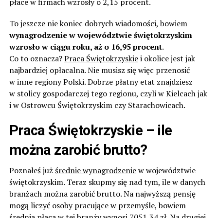
płace w firmach wzrosły o 2,15 procent.
To jeszcze nie koniec dobrych wiadomości, bowiem
wynagrodzenie w województwie świętokrzyskim
wzrosło w ciągu roku, aż o 16,95 procent
.
Co to oznacza?
Praca Świętokrzyskie
i okolice jest jak
najbardziej opłacalna. Nie musisz się więc przenosić
w inne regiony Polski. Dobrze płatny etat znajdziesz
w stolicy gospodarczej tego regionu, czyli w Kielcach jak
i w Ostrowcu Świętokrzyskim czy Starachowicach.
Praca Świętokrzyskie – ile
można zarobić brutto?
Poznałeś już
średnie wynagrodzenie
w województwie
świętokrzyskim. Teraz skupmy się nad tym, ile w danych
branżach można zarobić brutto. Na najwyższą pensję
mogą liczyć osoby pracujące w przemyśle, bowiem
średnia płaca w tej branży wynosi 7051,34 zł. Na drugiej