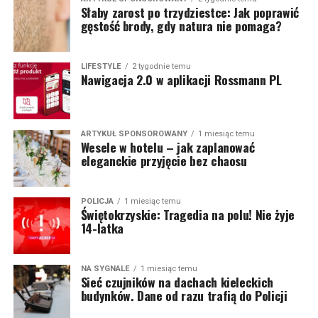
Słaby zarost po trzydziestce: Jak poprawić
gęstość brody, gdy natura nie pomaga?
LIFESTYLE
2 tygodnie temu
Nawigacja 2.0 w aplikacji Rossmann PL
ARTYKUŁ SPONSOROWANY
1 miesiąc temu
Wesele w hotelu – jak zaplanować
eleganckie przyjęcie bez chaosu
POLICJA
1 miesiąc temu
Świętokrzyskie: Tragedia na polu! Nie żyje
14-latka
NA SYGNALE
1 miesiąc temu
Sieć czujników na dachach kieleckich
budynków. Dane od razu trafią do Policji