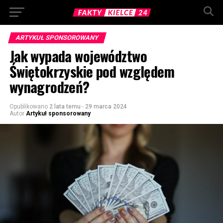
ARTYKUŁ SPONSOROWANY
Jak wypada województwo
Świętokrzyskie pod względem
wynagrodzeń?
Opublikowano
2 lata temu
-
29 marca 2024
Autor
Artykuł sponsorowany