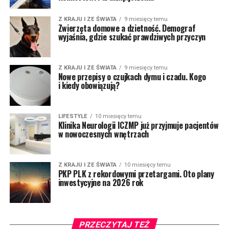
Z KRAJU I ZE ŚWIATA
9 miesięcy temu
Zwierzęta domowe a dzietność. Demograf
wyjaśnia, gdzie szukać prawdziwych przyczyn
Z KRAJU I ZE ŚWIATA
9 miesięcy temu
Nowe przepisy o czujkach dymu i czadu. Kogo
i kiedy obowiązują?
LIFESTYLE
10 miesięcy temu
Klinika Neurologii ICZMP już przyjmuje pacjentów
w nowoczesnych wnętrzach
Z KRAJU I ZE ŚWIATA
10 miesięcy temu
PKP PLK z rekordowymi przetargami. Oto plany
inwestycyjne na 2026 rok
PRZECZYTAJ TEŻ