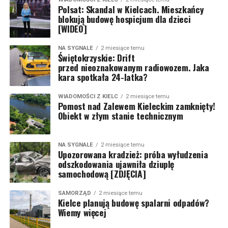
Polsat: Skandal w Kielcach. Mieszkańcy
blokują budowę hospicjum dla dzieci
[WIDEO]
NA SYGNALE
2 miesiące temu
Świętokrzyskie: Drift
przed nieoznakowanym radiowozem. Jaka
kara spotkała 24-latka?
WIADOMOŚCI Z KIELC
2 miesiące temu
Pomost nad Zalewem Kieleckim zamknięty!
Obiekt w złym stanie technicznym
NA SYGNALE
2 miesiące temu
Upozorowana kradzież: próba wyłudzenia
odszkodowania ujawniła dziuplę
samochodową [ZDJĘCIA]
SAMORZĄD
2 miesiące temu
Kielce planują budowę spalarni odpadów?
Wiemy więcej