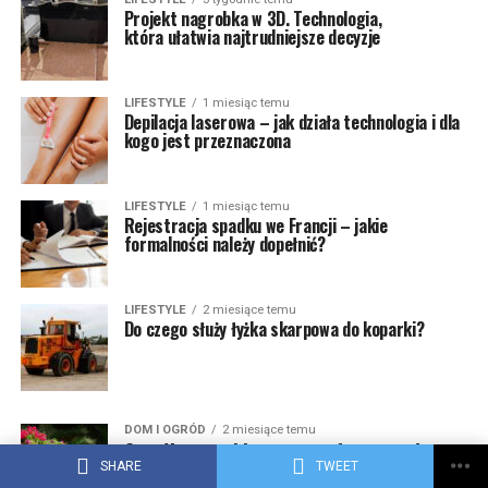
Projekt nagrobka w 3D. Technologia,
która ułatwia najtrudniejsze decyzje
LIFESTYLE
1 miesiąc temu
Depilacja laserowa – jak działa technologia i dla
kogo jest przeznaczona
LIFESTYLE
1 miesiąc temu
Rejestracja spadku we Francji – jakie
formalności należy dopełnić?
LIFESTYLE
2 miesiące temu
Do czego służy łyżka skarpowa do koparki?
DOM I OGRÓD
2 miesiące temu
Sposób na szybką metamorfozę ogrodu.
Bez dużych wydatków
SHARE
TWEET