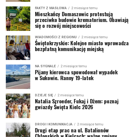
FAKTY Z MASŁOWA
2 miesiące temu
Mieszkańcy Domaszowic protestują
przeciwko budowie krematorium. Obawiają
się o rozwój miejscowości
WIADOMOŚCI Z REGIONU
2 miesiące temu
Świętokrzyskie: Kolejne miasto wprowadza
bezpłatną komunikację miejską
NA SYGNALE
2 miesiące temu
Pijany kierowca spowodował wypadek
w Sukowie. Ranny 19-latek
DZIEJE SIĘ
2 miesiące temu
Natalia Szroeder, Fukaj i Dżem: poznaj
gwiazdy Święta Kielc 2026
DROGI I KOMUNIKACJA
2 miesiące temu
Drugi etap prac na ul. Batalionów
Chłopskich w Kielcach: ważne zmiany