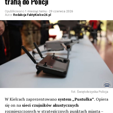
trafią do Policji
Opublikowano
1 miesiąc temu
-
29 czerwca 2026
Autor
Redakcja FaktyKielce24.pl
fot. Świętokrzyska Policja
W Kielcach zaprezentowano
system „Pustułka”
. Opiera
się on na
sieci czujników akustycznych
rozmieszczonych w strategicznych punktach miasta –