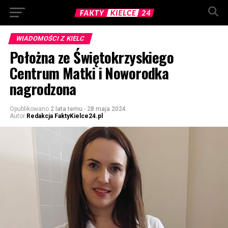
WIADOMOŚCI Z KIELC
Położna ze Świętokrzyskiego
Centrum Matki i Noworodka
nagrodzona
Opublikowano
2 lata temu
-
28 maja 2024
Autor
Redakcja FaktyKielce24.pl