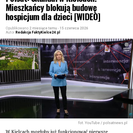
Mieszkańcy blokują budowę
hospicjum dla dzieci [WIDEO]
Opublikowano
2 miesiące temu
-
15 czerwca 2026
Autor
Redakcja FaktyKielce24.pl
fot. YouTube / polsatnews.pl
W Kielcach mogłoby już funkcjonować pierwsze