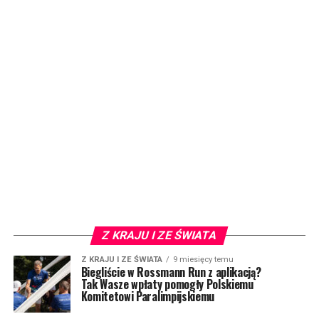
Z KRAJU I ZE ŚWIATA
Z KRAJU I ZE ŚWIATA
9 miesięcy temu
Biegliście w Rossmann Run z aplikacją?
Tak Wasze wpłaty pomogły Polskiemu
Komitetowi Paralimpijskiemu