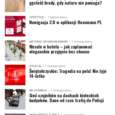
gęstość brody, gdy natura nie pomaga?
LIFESTYLE
1 tydzień temu
Nawigacja 2.0 w aplikacji Rossmann PL
ARTYKUŁ SPONSOROWANY
1 miesiąc temu
Wesele w hotelu – jak zaplanować
eleganckie przyjęcie bez chaosu
POLICJA
1 miesiąc temu
Świętokrzyskie: Tragedia na polu! Nie żyje
14-latka
NA SYGNALE
1 miesiąc temu
Sieć czujników na dachach kieleckich
budynków. Dane od razu trafią do Policji
WIADOMOŚCI Z KIELC
2 miesiące temu