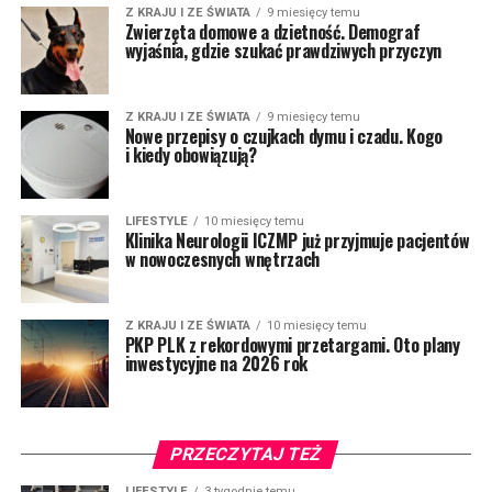
Z KRAJU I ZE ŚWIATA
9 miesięcy temu
Zwierzęta domowe a dzietność. Demograf
wyjaśnia, gdzie szukać prawdziwych przyczyn
Z KRAJU I ZE ŚWIATA
9 miesięcy temu
Nowe przepisy o czujkach dymu i czadu. Kogo
i kiedy obowiązują?
LIFESTYLE
10 miesięcy temu
Klinika Neurologii ICZMP już przyjmuje pacjentów
w nowoczesnych wnętrzach
Z KRAJU I ZE ŚWIATA
10 miesięcy temu
PKP PLK z rekordowymi przetargami. Oto plany
inwestycyjne na 2026 rok
PRZECZYTAJ TEŻ
LIFESTYLE
3 tygodnie temu