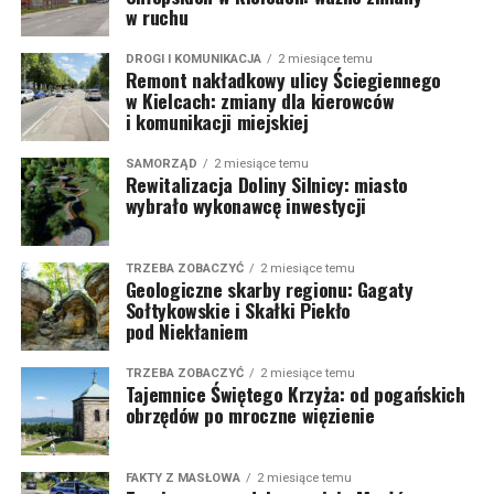
w ruchu
DROGI I KOMUNIKACJA
2 miesiące temu
Remont nakładkowy ulicy Ściegiennego
w Kielcach: zmiany dla kierowców
i komunikacji miejskiej
SAMORZĄD
2 miesiące temu
Rewitalizacja Doliny Silnicy: miasto
wybrało wykonawcę inwestycji
TRZEBA ZOBACZYĆ
2 miesiące temu
Geologiczne skarby regionu: Gagaty
Sołtykowskie i Skałki Piekło
pod Niekłaniem
TRZEBA ZOBACZYĆ
2 miesiące temu
Tajemnice Świętego Krzyża: od pogańskich
obrzędów po mroczne więzienie
FAKTY Z MASŁOWA
2 miesiące temu