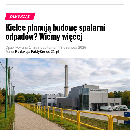
SAMORZĄD
Kielce planują budowę spalarni
odpadów? Wiemy więcej
Opublikowano
2 miesiące temu
-
13 czerwca 2026
Autor
Redakcja FaktyKielce24.pl