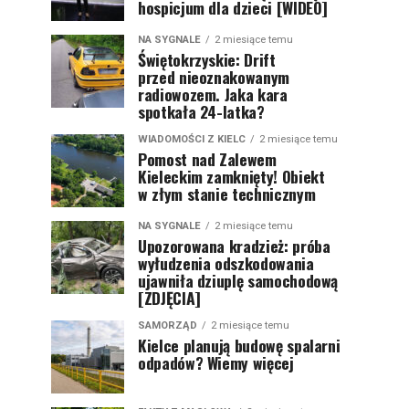
hospicjum dla dzieci [WIDEO]
NA SYGNALE
2 miesiące temu
Świętokrzyskie: Drift
przed nieoznakowanym
radiowozem. Jaka kara
spotkała 24-latka?
WIADOMOŚCI Z KIELC
2 miesiące temu
Pomost nad Zalewem
Kieleckim zamknięty! Obiekt
w złym stanie technicznym
NA SYGNALE
2 miesiące temu
Upozorowana kradzież: próba
wyłudzenia odszkodowania
ujawniła dziuplę samochodową
[ZDJĘCIA]
SAMORZĄD
2 miesiące temu
Kielce planują budowę spalarni
odpadów? Wiemy więcej