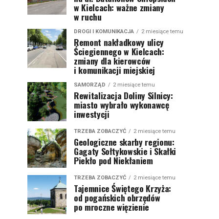
w Kielcach: ważne zmiany
w ruchu
DROGI I KOMUNIKACJA
2 miesiące temu
Remont nakładkowy ulicy
Ściegiennego w Kielcach:
zmiany dla kierowców
i komunikacji miejskiej
SAMORZĄD
2 miesiące temu
Rewitalizacja Doliny Silnicy:
miasto wybrało wykonawcę
inwestycji
TRZEBA ZOBACZYĆ
2 miesiące temu
Geologiczne skarby regionu:
Gagaty Sołtykowskie i Skałki
Piekło pod Niekłaniem
TRZEBA ZOBACZYĆ
2 miesiące temu
Tajemnice Świętego Krzyża:
od pogańskich obrzędów
po mroczne więzienie