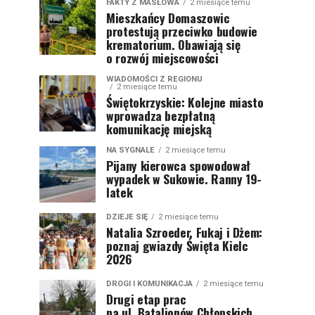
FAKTY Z MASŁOWA
2 miesiące temu
Mieszkańcy Domaszowic
protestują przeciwko budowie
krematorium. Obawiają się
o rozwój miejscowości
WIADOMOŚCI Z REGIONU
2 miesiące temu
Świętokrzyskie: Kolejne miasto
wprowadza bezpłatną
komunikację miejską
NA SYGNALE
2 miesiące temu
Pijany kierowca spowodował
wypadek w Sukowie. Ranny 19-
latek
DZIEJE SIĘ
2 miesiące temu
Natalia Szroeder, Fukaj i Dżem:
poznaj gwiazdy Święta Kielc
2026
DROGI I KOMUNIKACJA
2 miesiące temu
Drugi etap prac
na ul. Batalionów Chłopskich