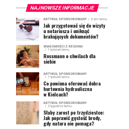
NAJNOWSZE INFORMACJE
ARTYKUŁ SPONSOROWANY
6 dni temu
Jak przygotować się do wizyty
u notariusza i uniknąć
brakujących dokumentów?
WIADOMOŚCI Z REGIONU
1 tydzień temu
Rossmann o chwilach dla
siebie
ARTYKUŁ SPONSOROWANY
1 tydzień temu
Co powinna oferować dobra
hurtownia hydrauliczna
w Kielcach?
ARTYKUŁ SPONSOROWANY
2 tygodnie temu
Słaby zarost po trzydziestce:
Jak poprawić gęstość brody,
gdy natura nie pomaga?