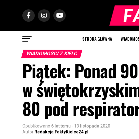
STRONA GŁÓWNA
WIADOMOŚC
WIADOMOŚCI Z KIELC
Piątek: Ponad 9
w świętokrzyskim
80 pod respirat
Opublikowano
6 lat temu
-
13 listopada 2020
Autor
Redakcja FaktyKielce24.pl