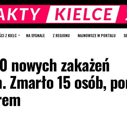
I Z KIELC
NA SYGNALE
Z REGIONU
NAJNOWSZE W PORTALU
S
00 nowych zakażeń
. Zmarło 15 osób, p
orem