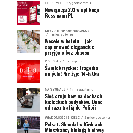
LIFESTYLE
2 tygodnie temu
Nawigacja 2.0 w aplikacji
Rossmann PL
ARTYKUŁ SPONSOROWANY
1 miesiąc temu
Wesele w hotelu – jak
zaplanować eleganckie
przyjęcie bez chaosu
POLICJA
1 miesiąc temu
Świętokrzyskie: Tragedia
na polu! Nie żyje 14-latka
NA SYGNALE
1 miesiąc temu
Sieć czujników na dachach
kieleckich budynków. Dane
od razu trafią do Policji
WIADOMOŚCI Z KIELC
2 miesiące temu
Polsat: Skandal w Kielcach.
Mieszkańcy blokują budowę