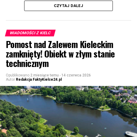
CZYTAJ DALEJ
WIADOMOŚCI Z KIELC
Pomost nad Zalewem Kieleckim
zamknięty! Obiekt w złym stanie
technicznym
Opublikowano
2 miesiące temu
-
14 czerwca 2026
Autor
Redakcja FaktyKielce24.pl