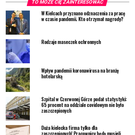
TO MOŻE CIĘ ZAINTERESOWAĆ
W Kielcach przyznano odznaczenia za pracę
w czasie pandemii. Kto otrzymał nagrody?
Rodzaje maseczek ochronnych
Wpływ pandemii koronawirusa na branżę
hotelarską
Szpital w Czerwonej Górze podał statystyki:
65 procent na oddziale covidowym nie było
zaszczepionych
Duża kielecka firma tylko dla
zaszczepionych! Pracownicy będą musieli