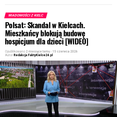
WIADOMOŚCI Z KIELC
Polsat: Skandal w Kielcach.
Mieszkańcy blokują budowę
hospicjum dla dzieci [WIDEO]
Opublikowano
2 miesiące temu
-
15 czerwca 2026
Autor
Redakcja FaktyKielce24.pl