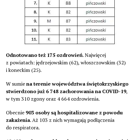
Odnotowano też 175 ozdrowień
. Najwięcej
z powiatach: jędrzejowskim (62), włoszczowskim (32)
i koneckim (25).
W sumie
na terenie województwa świętokrzyskiego
stwierdzono już 6 748 zachorowania na COVID-19
,
w tym 310 zgony oraz 4 664 ozdrowienia.
Obecnie
903 osoby są hospitalizowane z powodu
zakażenia
. Aż 103 z nich wymagają podłączenia
do respiratora.