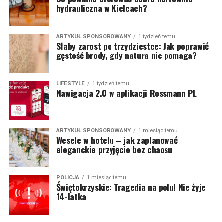
hydrauliczna w Kielcach?
ARTYKUŁ SPONSOROWANY
1 tydzień temu
Słaby zarost po trzydziestce: Jak poprawić
gęstość brody, gdy natura nie pomaga?
LIFESTYLE
1 tydzień temu
Nawigacja 2.0 w aplikacji Rossmann PL
ARTYKUŁ SPONSOROWANY
1 miesiąc temu
Wesele w hotelu – jak zaplanować
eleganckie przyjęcie bez chaosu
POLICJA
1 miesiąc temu
Świętokrzyskie: Tragedia na polu! Nie żyje
14-latka