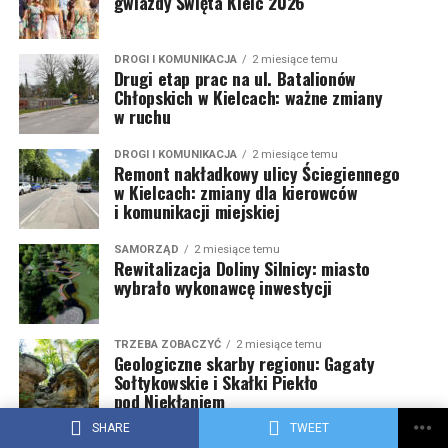
gwiazdy Święta Kielc 2026
DROGI I KOMUNIKACJA
2 miesiące temu
Drugi etap prac na ul. Batalionów
Chłopskich w Kielcach: ważne zmiany
w ruchu
DROGI I KOMUNIKACJA
2 miesiące temu
Remont nakładkowy ulicy Ściegiennego
w Kielcach: zmiany dla kierowców
i komunikacji miejskiej
SAMORZĄD
2 miesiące temu
Rewitalizacja Doliny Silnicy: miasto
wybrało wykonawcę inwestycji
TRZEBA ZOBACZYĆ
2 miesiące temu
Geologiczne skarby regionu: Gagaty
Sołtykowskie i Skałki Piekło
pod Niekłaniem
SHARE
TWEET
TRZEBA ZOBACZYĆ
2 miesiące temu