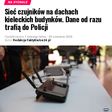
NA SYGNALE
Sieć czujników na dachach
kieleckich budynków. Dane od razu
trafią do Policji
Opublikowano
1 miesiąc temu
-
29 czerwca 2026
Autor
Redakcja FaktyKielce24.pl