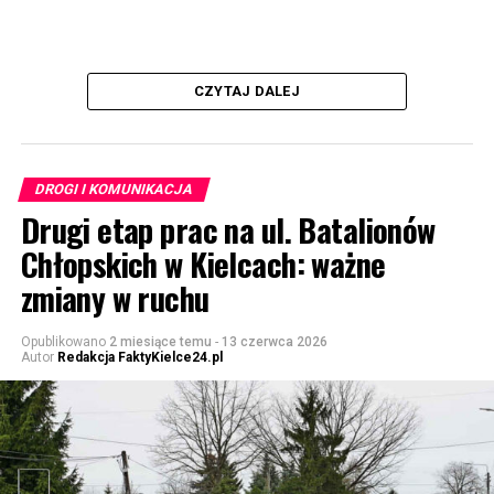
CZYTAJ DALEJ
DROGI I KOMUNIKACJA
Drugi etap prac na ul. Batalionów
Chłopskich w Kielcach: ważne
zmiany w ruchu
Opublikowano
2 miesiące temu
-
13 czerwca 2026
Autor
Redakcja FaktyKielce24.pl