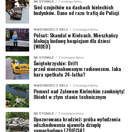
NA SYGNALE
1 miesiąc temu
Sieć czujników na dachach kieleckich
budynków. Dane od razu trafią do Policji
WIADOMOŚCI Z KIELC
2 miesiące temu
Polsat: Skandal w Kielcach. Mieszkańcy
blokują budowę hospicjum dla dzieci
[WIDEO]
NA SYGNALE
2 miesiące temu
Świętokrzyskie: Drift
przed nieoznakowanym radiowozem. Jaka
kara spotkała 24-latka?
WIADOMOŚCI Z KIELC
2 miesiące temu
Pomost nad Zalewem Kieleckim zamknięty!
Obiekt w złym stanie technicznym
NA SYGNALE
2 miesiące temu
Upozorowana kradzież: próba wyłudzenia
odszkodowania ujawniła dziuplę
samochodową [ZDJĘCIA]