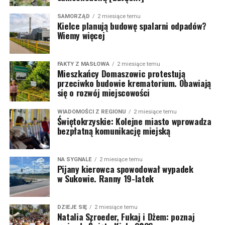
SAMORZĄD
2 miesiące temu
Kielce planują budowę spalarni odpadów?
Wiemy więcej
FAKTY Z MASŁOWA
2 miesiące temu
Mieszkańcy Domaszowic protestują
przeciwko budowie krematorium. Obawiają
się o rozwój miejscowości
WIADOMOŚCI Z REGIONU
2 miesiące temu
Świętokrzyskie: Kolejne miasto wprowadza
bezpłatną komunikację miejską
NA SYGNALE
2 miesiące temu
Pijany kierowca spowodował wypadek
w Sukowie. Ranny 19-latek
DZIEJE SIĘ
2 miesiące temu
Natalia Szroeder, Fukaj i Dżem: poznaj