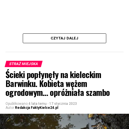
CZYTAJ DALEJ
STRAŻ MIEJSKA
Ścieki popłynęły na kieleckim
Barwinku. Kobieta wężem
ogrodowym… opróżniała szambo
Opublikowano
4 lata temu
-
17 stycznia 2023
Autor
Redakcja FaktyKielce24.pl