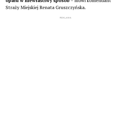
opału w niewłaściwy sposób
– mówi komendant
Straży Miejskiej Renata Gruszczyńska.