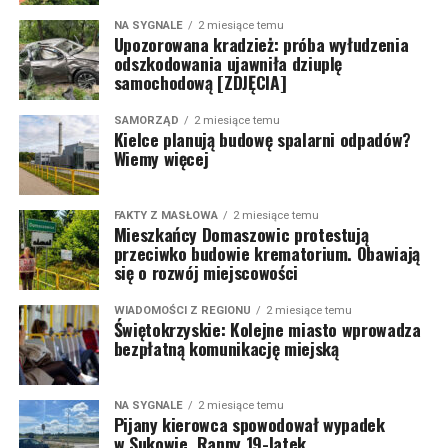
NA SYGNALE
2 miesiące temu
Upozorowana kradzież: próba wyłudzenia
odszkodowania ujawniła dziuplę
samochodową [ZDJĘCIA]
SAMORZĄD
2 miesiące temu
Kielce planują budowę spalarni odpadów?
Wiemy więcej
FAKTY Z MASŁOWA
2 miesiące temu
Mieszkańcy Domaszowic protestują
przeciwko budowie krematorium. Obawiają
się o rozwój miejscowości
WIADOMOŚCI Z REGIONU
2 miesiące temu
Świętokrzyskie: Kolejne miasto wprowadza
bezpłatną komunikację miejską
NA SYGNALE
2 miesiące temu
Pijany kierowca spowodował wypadek
w Sukowie. Ranny 19-latek