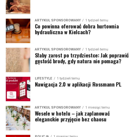
ARTYKUŁ SPONSOROWANY
1 tydzień temu
Co powinna oferować dobra hurtownia
hydrauliczna w Kielcach?
ARTYKUŁ SPONSOROWANY
1 tydzień temu
Słaby zarost po trzydziestce: Jak poprawić
gęstość brody, gdy natura nie pomaga?
LIFESTYLE
1 tydzień temu
Nawigacja 2.0 w aplikacji Rossmann PL
ARTYKUŁ SPONSOROWANY
1 miesiąc temu
Wesele w hotelu – jak zaplanować
eleganckie przyjęcie bez chaosu
POLICJA
1 miesiąc temu