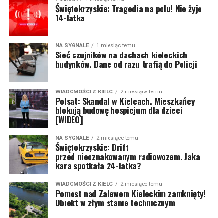
Świętokrzyskie: Tragedia na polu! Nie żyje
14-latka
NA SYGNALE
1 miesiąc temu
Sieć czujników na dachach kieleckich
budynków. Dane od razu trafią do Policji
WIADOMOŚCI Z KIELC
2 miesiące temu
Polsat: Skandal w Kielcach. Mieszkańcy
blokują budowę hospicjum dla dzieci
[WIDEO]
NA SYGNALE
2 miesiące temu
Świętokrzyskie: Drift
przed nieoznakowanym radiowozem. Jaka
kara spotkała 24-latka?
WIADOMOŚCI Z KIELC
2 miesiące temu
Pomost nad Zalewem Kieleckim zamknięty!
Obiekt w złym stanie technicznym