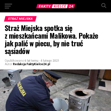
STRAŻ MIEJSKA
Straż Miejska spotka się
z mieszkańcami Malikowa. Pokaże
jak palić w piecu, by nie truć
sąsiadów
Opublikowano
6 lat temu
-
4 lutego 2021
Autor
Redakcja FaktyKielce24.pl