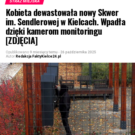
STRAŻ MIEJSKA
Kobieta dewastowała nowy Skwer
im. Sendlerowej w Kielcach. Wpadła
dzięki kamerom monitoringu
[ZDJĘCIA]
Opublikowano
9 miesięcy temu
-
26 października 2025
Autor
Redakcja FaktyKielce24.pl