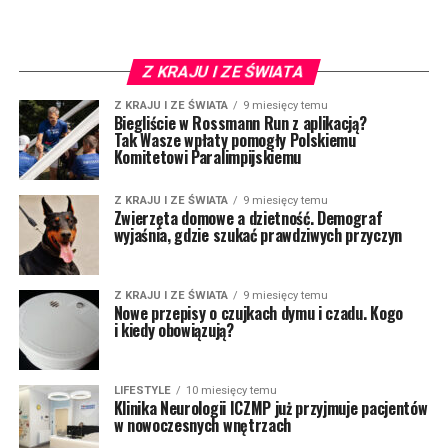
Z KRAJU I ZE ŚWIATA
Z KRAJU I ZE ŚWIATA
9 miesięcy temu
Biegliście w Rossmann Run z aplikacją?
Tak Wasze wpłaty pomogły Polskiemu
Komitetowi Paralimpijskiemu
Z KRAJU I ZE ŚWIATA
9 miesięcy temu
Zwierzęta domowe a dzietność. Demograf
wyjaśnia, gdzie szukać prawdziwych przyczyn
Z KRAJU I ZE ŚWIATA
9 miesięcy temu
Nowe przepisy o czujkach dymu i czadu. Kogo
i kiedy obowiązują?
LIFESTYLE
10 miesięcy temu
Klinika Neurologii ICZMP już przyjmuje pacjentów
w nowoczesnych wnętrzach