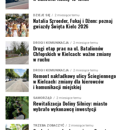
DZIEJE SIĘ
2 miesiące temu
Natalia Szroeder, Fukaj i Dżem: poznaj
gwiazdy Święta Kielc 2026
DROGI I KOMUNIKACJA
2 miesiące temu
Drugi etap prac na ul. Batalionów
Chłopskich w Kielcach: ważne zmiany
w ruchu
DROGI I KOMUNIKACJA
2 miesiące temu
Remont nakładkowy ulicy Ściegiennego
w Kielcach: zmiany dla kierowców
i komunikacji miejskiej
SAMORZĄD
2 miesiące temu
Rewitalizacja Doliny Silnicy: miasto
wybrało wykonawcę inwestycji
TRZEBA ZOBACZYĆ
2 miesiące temu