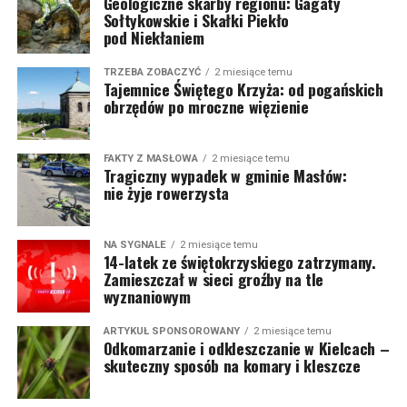
Geologiczne skarby regionu: Gagaty
Sołtykowskie i Skałki Piekło
pod Niekłaniem
TRZEBA ZOBACZYĆ
2 miesiące temu
Tajemnice Świętego Krzyża: od pogańskich
obrzędów po mroczne więzienie
FAKTY Z MASŁOWA
2 miesiące temu
Tragiczny wypadek w gminie Masłów:
nie żyje rowerzysta
NA SYGNALE
2 miesiące temu
14-latek ze świętokrzyskiego zatrzymany.
Zamieszczał w sieci groźby na tle
wyznaniowym
ARTYKUŁ SPONSOROWANY
2 miesiące temu
Odkomarzanie i odkleszczanie w Kielcach –
skuteczny sposób na komary i kleszcze