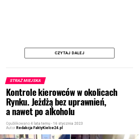
CZYTAJ DALEJ
STRAŻ MIEJSKA
Kontrole kierowców w okolicach
Rynku. Jeżdżą bez uprawnień,
a nawet po alkoholu
Opublikowano
4 lata temu
-
16 stycznia 2023
Autor
Redakcja FaktyKielce24.pl