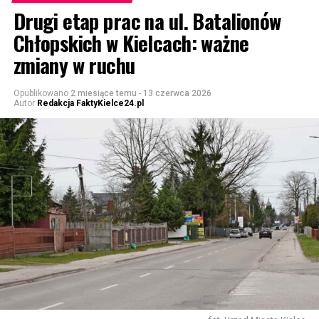
Drugi etap prac na ul. Batalionów
Chłopskich w Kielcach: ważne
zmiany w ruchu
Opublikowano
2 miesiące temu
-
13 czerwca 2026
Autor
Redakcja FaktyKielce24.pl