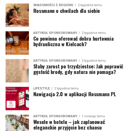
WIADOMOŚCI Z REGIONU
2 tygodnie temu
Rossmann o chwilach dla siebie
ARTYKUŁ SPONSOROWANY
2 tygodnie temu
Co powinna oferować dobra hurtownia
hydrauliczna w Kielcach?
ARTYKUŁ SPONSOROWANY
2 tygodnie temu
Słaby zarost po trzydziestce: Jak poprawić
gęstość brody, gdy natura nie pomaga?
LIFESTYLE
2 tygodnie temu
Nawigacja 2.0 w aplikacji Rossmann PL
ARTYKUŁ SPONSOROWANY
1 miesiąc temu
Wesele w hotelu – jak zaplanować
eleganckie przyjęcie bez chaosu