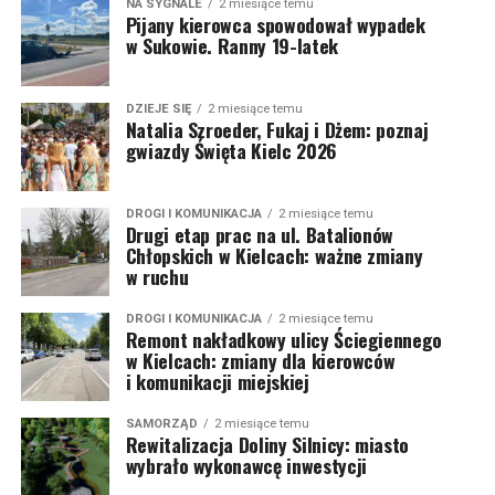
NA SYGNALE
2 miesiące temu
Pijany kierowca spowodował wypadek
w Sukowie. Ranny 19-latek
DZIEJE SIĘ
2 miesiące temu
Natalia Szroeder, Fukaj i Dżem: poznaj
gwiazdy Święta Kielc 2026
DROGI I KOMUNIKACJA
2 miesiące temu
Drugi etap prac na ul. Batalionów
Chłopskich w Kielcach: ważne zmiany
w ruchu
DROGI I KOMUNIKACJA
2 miesiące temu
Remont nakładkowy ulicy Ściegiennego
w Kielcach: zmiany dla kierowców
i komunikacji miejskiej
SAMORZĄD
2 miesiące temu
Rewitalizacja Doliny Silnicy: miasto
wybrało wykonawcę inwestycji