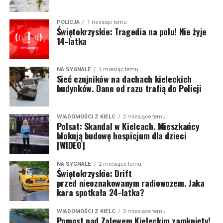
POLICJA
1 miesiąc temu
Świętokrzyskie: Tragedia na polu! Nie żyje
14-latka
NA SYGNALE
1 miesiąc temu
Sieć czujników na dachach kieleckich
budynków. Dane od razu trafią do Policji
WIADOMOŚCI Z KIELC
2 miesiące temu
Polsat: Skandal w Kielcach. Mieszkańcy
blokują budowę hospicjum dla dzieci
[WIDEO]
NA SYGNALE
2 miesiące temu
Świętokrzyskie: Drift
przed nieoznakowanym radiowozem. Jaka
kara spotkała 24-latka?
WIADOMOŚCI Z KIELC
2 miesiące temu
Pomost nad Zalewem Kieleckim zamknięty!