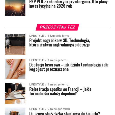
PKP PLK z rekordowymi przetargami. Oto plany
inwestycyjne na 2026 rok
PRZECZYTAJ TEŻ
LIFESTYLE
3 tygodnie temu
Projekt nagrobka w 3D. Technologia,
która ułatwia najtrudniejsze decyzje
LIFESTYLE
1 miesiąc temu
Depilacja laserowa – jak działa technologia i dla
kogo jest przeznaczona
LIFESTYLE
1 miesiąc temu
Rejestracja spadku we Francji – jakie
formalności należy dopełnić?
LIFESTYLE
2 miesiące temu
Do czego służy łyżka skarpowa do koparki?