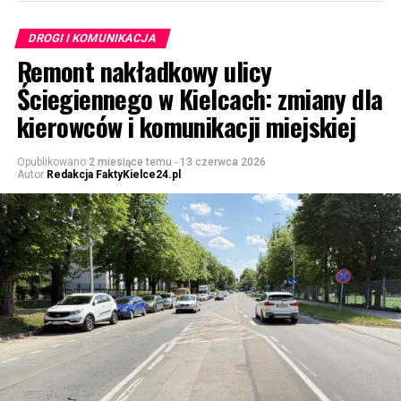
DROGI I KOMUNIKACJA
Remont nakładkowy ulicy
Ściegiennego w Kielcach: zmiany dla
kierowców i komunikacji miejskiej
Opublikowano
2 miesiące temu
-
13 czerwca 2026
Autor
Redakcja FaktyKielce24.pl