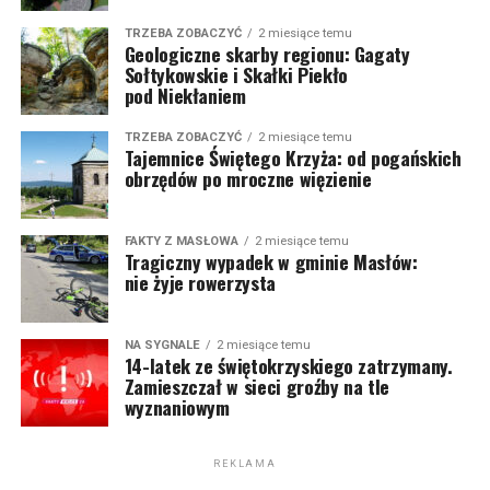
TRZEBA ZOBACZYĆ
2 miesiące temu
Geologiczne skarby regionu: Gagaty
Sołtykowskie i Skałki Piekło
pod Niekłaniem
TRZEBA ZOBACZYĆ
2 miesiące temu
Tajemnice Świętego Krzyża: od pogańskich
obrzędów po mroczne więzienie
FAKTY Z MASŁOWA
2 miesiące temu
Tragiczny wypadek w gminie Masłów:
nie żyje rowerzysta
NA SYGNALE
2 miesiące temu
14-latek ze świętokrzyskiego zatrzymany.
Zamieszczał w sieci groźby na tle
wyznaniowym
REKLAMA