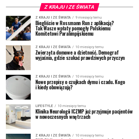
Z KRAJU I ZE ŚWIATA
Z KRAJU I ZE ŚWIATA
9 miesięcy temu
Biegliście w Rossmann Run z aplikacją?
Tak Wasze wpłaty pomogły Polskiemu
Komitetowi Paralimpijskiemu
Z KRAJU I ZE ŚWIATA
10 miesięcy temu
Zwierzęta domowe a dzietność. Demograf
wyjaśnia, gdzie szukać prawdziwych przyczyn
Z KRAJU I ZE ŚWIATA
10 miesięcy temu
Nowe przepisy o czujkach dymu i czadu. Kogo
i kiedy obowiązują?
LIFESTYLE
10 miesięcy temu
Klinika Neurologii ICZMP już przyjmuje pacjentów
w nowoczesnych wnętrzach
Z KRAJU I ZE ŚWIATA
10 miesięcy temu