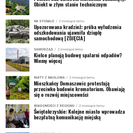
Obiekt w złym stanie technicznym
NA SYGNALE
2 miesiące temu
Upozorowana kradzież: próba wyłudzenia
odszkodowania ujawniła dziuplę
samochodową [ZDJĘCIA]
SAMORZĄD
2 miesiące temu
Kielce planują budowę spalarni odpadów?
Wiemy więcej
FAKTY Z MASŁOWA
2 miesiące temu
Mieszkańcy Domaszowic protestują
przeciwko budowie krematorium. Obawiają
się o rozwój miejscowości
WIADOMOŚCI Z REGIONU
2 miesiące temu
Świętokrzyskie: Kolejne miasto wprowadza
bezpłatną komunikację miejską