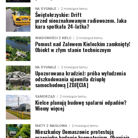
NA SYGNALE
2 miesiące temu
Świętokrzyskie: Drift
przed nieoznakowanym radiowozem. Jaka
kara spotkała 24-latka?
WIADOMOŚCI Z KIELC
2 miesiące temu
Pomost nad Zalewem Kieleckim zamknięty!
Obiekt w złym stanie technicznym
NA SYGNALE
2 miesiące temu
Upozorowana kradzież: próba wyłudzenia
odszkodowania ujawniła dziuplę
samochodową [ZDJĘCIA]
SAMORZĄD
2 miesiące temu
Kielce planują budowę spalarni odpadów?
Wiemy więcej
FAKTY Z MASŁOWA
2 miesiące temu
Mieszkańcy Domaszowic protestują
przeciwko budowie krematorium. Obawiają