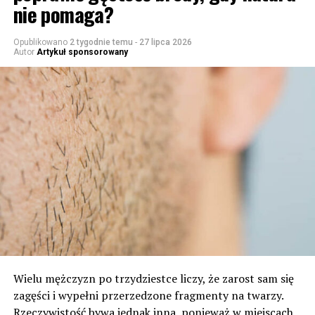
nie pomaga?
Opublikowano
2 tygodnie temu
-
27 lipca 2026
Autor
Artykuł sponsorowany
Wielu mężczyzn po trzydziestce liczy, że zarost sam się
zagęści i wypełni przerzedzone fragmenty na twarzy.
Rzeczywistość bywa jednak inna, ponieważ w miejscach,