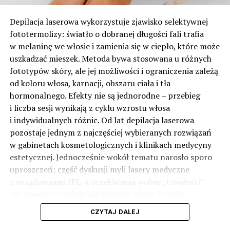
Depilacja laserowa wykorzystuje zjawisko selektywnej
fototermolizy: światło o dobranej długości fali trafia
w melaninę we włosie i zamienia się w ciepło, które może
uszkadzać mieszek. Metoda bywa stosowana u różnych
fototypów skóry, ale jej możliwości i ograniczenia zależą
od koloru włosa, karnacji, obszaru ciała i tła
hormonalnego. Efekty nie są jednorodne – przebieg
i liczba sesji wynikają z cyklu wzrostu włosa
i indywidualnych różnic. Od lat depilacja laserowa
pozostaje jednym z najczęściej wybieranych rozwiązań
w gabinetach kosmetologicznych i klinikach medycyny
estetycznej. Jednocześnie wokół tematu narosło sporo
uproszczeń: część dyskusji myli lasery medyczne
z urządzeniami IPL, a oczekiwania wobec „trwałości”
nie zawsze uwzględniają biologię włosa. Poniżej
uporządkowano najważniejsze informacje: jak działa
CZYTAJ DALEJ
technologia, kiedy ma uzasadnienie i o czym pamiętać