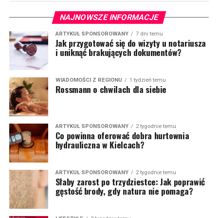
w praktyce.
(więcej…)
NAJNOWSZE INFORMACJE
ARTYKUŁ SPONSOROWANY
7 dni temu
Jak przygotować się do wizyty u notariusza
i uniknąć brakujących dokumentów?
WIADOMOŚCI Z REGIONU
1 tydzień temu
Rossmann o chwilach dla siebie
ARTYKUŁ SPONSOROWANY
2 tygodnie temu
Co powinna oferować dobra hurtownia
hydrauliczna w Kielcach?
ARTYKUŁ SPONSOROWANY
2 tygodnie temu
Słaby zarost po trzydziestce: Jak poprawić
gęstość brody, gdy natura nie pomaga?