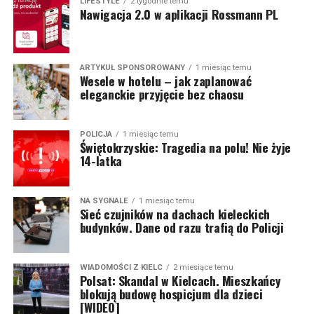
LIFESTYLE
2 tygodnie temu
Nawigacja 2.0 w aplikacji Rossmann PL
ARTYKUŁ SPONSOROWANY
1 miesiąc temu
Wesele w hotelu – jak zaplanować
eleganckie przyjęcie bez chaosu
POLICJA
1 miesiąc temu
Świętokrzyskie: Tragedia na polu! Nie żyje
14-latka
NA SYGNALE
1 miesiąc temu
Sieć czujników na dachach kieleckich
budynków. Dane od razu trafią do Policji
WIADOMOŚCI Z KIELC
2 miesiące temu
Polsat: Skandal w Kielcach. Mieszkańcy
blokują budowę hospicjum dla dzieci
[WIDEO]