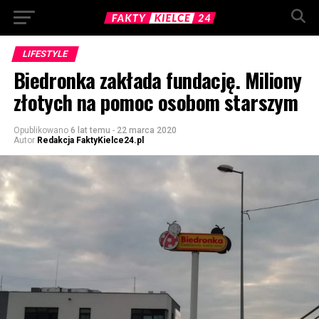
LIFESTYLE
Biedronka zakłada fundację. Miliony
złotych na pomoc osobom starszym
Opublikowano
6 lat temu
-
22 marca 2020
Autor
Redakcja FaktyKielce24.pl