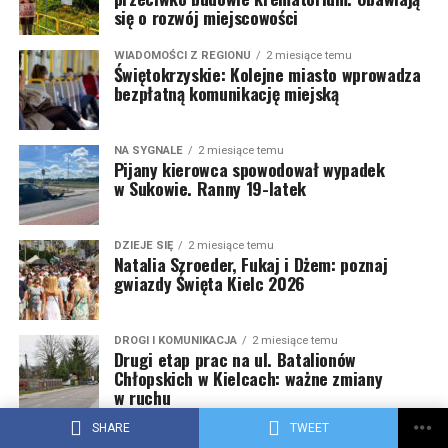
się o rozwój miejscowości
WIADOMOŚCI Z REGIONU
2 miesiące temu
Świętokrzyskie: Kolejne miasto wprowadza
bezpłatną komunikację miejską
NA SYGNALE
2 miesiące temu
Pijany kierowca spowodował wypadek
w Sukowie. Ranny 19-latek
DZIEJE SIĘ
2 miesiące temu
Natalia Szroeder, Fukaj i Dżem: poznaj
gwiazdy Święta Kielc 2026
DROGI I KOMUNIKACJA
2 miesiące temu
Drugi etap prac na ul. Batalionów
Chłopskich w Kielcach: ważne zmiany
w ruchu
SHARE
TWEET
DROGI I KOMUNIKACJA
2 miesiące temu