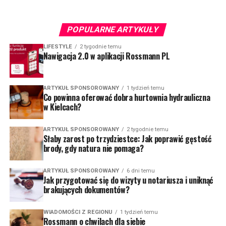
POPULARNE ARTYKUŁY
LIFESTYLE
2 tygodnie temu
Nawigacja 2.0 w aplikacji Rossmann PL
ARTYKUŁ SPONSOROWANY
1 tydzień temu
Co powinna oferować dobra hurtownia hydrauliczna
w Kielcach?
ARTYKUŁ SPONSOROWANY
2 tygodnie temu
Słaby zarost po trzydziestce: Jak poprawić gęstość
brody, gdy natura nie pomaga?
ARTYKUŁ SPONSOROWANY
6 dni temu
Jak przygotować się do wizyty u notariusza i uniknąć
brakujących dokumentów?
WIADOMOŚCI Z REGIONU
1 tydzień temu
Rossmann o chwilach dla siebie