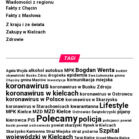
Wiadomości z regionu
Fakty z Chęcin
Fakty z Masłowa
Z kraju i ze świata
Zakupy w Kielcach
Zdrowie
TAGI
Bogdan Wenta
autobus MPK
alkohol
Agata Wojda
budżet
epidemia
drogówka
Ewa Łukomska
obywatelski
Busko Zdrój
gmina
komunikacja miejska
gmina Masłów
Chęciny
Inwestycje
koronawirus
koronawirus w Busku Zdroju
koronawirus w kielcach
koronawirus w Ostrowcu
koronawirus w Polsce
koronawirus w Skarżysku
Lifestyle
kwarantanna
koronawirus w Starachowicach
MZD Kielce
MPK Kielce
MZD
pijany
Ostrowiec Świętokrzyski
Polecamy
policja
kierowca
PiS
powiat
policjanci
powiat skarżyski
Rynek w Kielcach
buski
powiat ostrowiecki
Szpital
Skarżysko Kamienna
straż pożarna
Straż Miejska
wojewódzki w Kielcach
Targi Kielce
Urząd Miasta Kielce