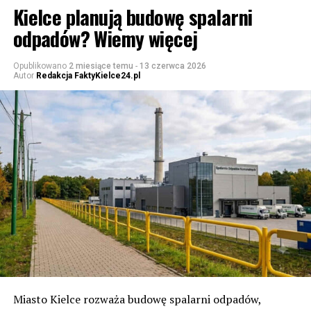
Kielce planują budowę spalarni
odpadów? Wiemy więcej
Opublikowano
2 miesiące temu
-
13 czerwca 2026
Autor
Redakcja FaktyKielce24.pl
Miasto Kielce rozważa budowę spalarni odpadów,