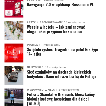
Nawigacja 2.0 w aplikacji Rossmann PL
ARTYKUŁ SPONSOROWANY
1 miesiąc temu
Wesele w hotelu – jak zaplanować
eleganckie przyjęcie bez chaosu
POLICJA
1 miesiąc temu
Świętokrzyskie: Tragedia na polu! Nie żyje
14-latka
NA SYGNALE
1 miesiąc temu
Sieć czujników na dachach kieleckich
budynków. Dane od razu trafią do Policji
WIADOMOŚCI Z KIELC
2 miesiące temu
Polsat: Skandal w Kielcach. Mieszkańcy
blokują budowę hospicjum dla dzieci
[WIDEO]