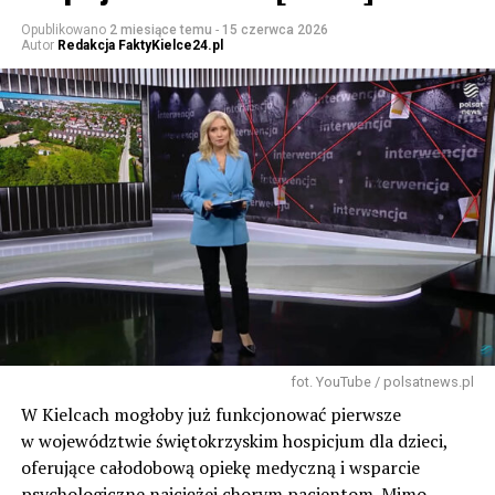
Opublikowano
2 miesiące temu
-
15 czerwca 2026
Autor
Redakcja FaktyKielce24.pl
fot. YouTube / polsatnews.pl
W Kielcach mogłoby już funkcjonować pierwsze
w województwie świętokrzyskim hospicjum dla dzieci,
oferujące całodobową opiekę medyczną i wsparcie
psychologiczne najciężej chorym pacjentom. Mimo