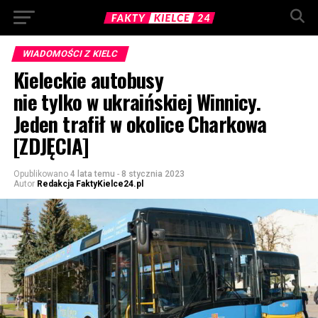
WIADOMOŚCI Z KIELC
Kieleckie autobusy
nie tylko w ukraińskiej Winnicy.
Jeden trafił w okolice Charkowa
[ZDJĘCIA]
Opublikowano
4 lata temu
-
8 stycznia 2023
Autor
Redakcja FaktyKielce24.pl