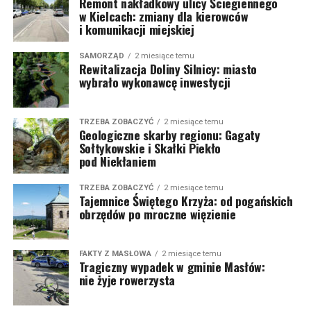
Remont nakładkowy ulicy Ściegiennego
w Kielcach: zmiany dla kierowców
i komunikacji miejskiej
SAMORZĄD
2 miesiące temu
Rewitalizacja Doliny Silnicy: miasto
wybrało wykonawcę inwestycji
TRZEBA ZOBACZYĆ
2 miesiące temu
Geologiczne skarby regionu: Gagaty
Sołtykowskie i Skałki Piekło
pod Niekłaniem
TRZEBA ZOBACZYĆ
2 miesiące temu
Tajemnice Świętego Krzyża: od pogańskich
obrzędów po mroczne więzienie
FAKTY Z MASŁOWA
2 miesiące temu
Tragiczny wypadek w gminie Masłów:
nie żyje rowerzysta