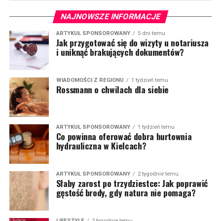
NAJNOWSZE INFORMACJE
ARTYKUŁ SPONSOROWANY
5 dni temu
Jak przygotować się do wizyty u notariusza
i uniknąć brakujących dokumentów?
WIADOMOŚCI Z REGIONU
1 tydzień temu
Rossmann o chwilach dla siebie
ARTYKUŁ SPONSOROWANY
1 tydzień temu
Co powinna oferować dobra hurtownia
hydrauliczna w Kielcach?
ARTYKUŁ SPONSOROWANY
2 tygodnie temu
Słaby zarost po trzydziestce: Jak poprawić
gęstość brody, gdy natura nie pomaga?
LIFESTYLE
2 tygodnie temu