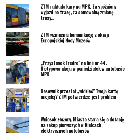
ZTM nakłada kary na MPK. Za spóźniony
wyjazd na trasę, za samowolną zmianę
trasy…
ZTM wzmacnia komunikację z okazji
Europejskiej Nocy Muzeów
„Przystanek Fredro” na linii nr 44.
Nietypowa akcja w poniedziałek w autobusie
MPK
Kasownik przestał „widzieć” Twoją kartę
miejską? ZTM potwierdza: jest problem
Wniosek złożony. Miasto stara się o dotację
na zakup pierwszych w Kielcach
elektrycznych autobusów