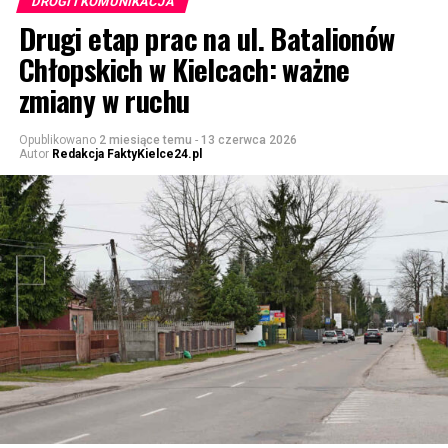
DROGI I KOMUNIKACJA
Drugi etap prac na ul. Batalionów
Chłopskich w Kielcach: ważne
zmiany w ruchu
Opublikowano
2 miesiące temu
-
13 czerwca 2026
Autor
Redakcja FaktyKielce24.pl