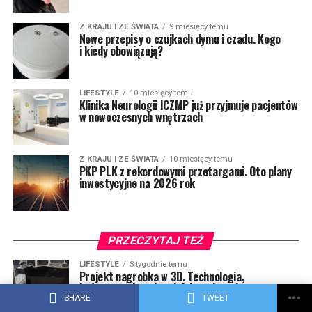
Z KRAJU I ZE ŚWIATA
9 miesięcy temu
Nowe przepisy o czujkach dymu i czadu. Kogo
i kiedy obowiązują?
LIFESTYLE
10 miesięcy temu
Klinika Neurologii ICZMP już przyjmuje pacjentów
w nowoczesnych wnętrzach
Z KRAJU I ZE ŚWIATA
10 miesięcy temu
PKP PLK z rekordowymi przetargami. Oto plany
inwestycyjne na 2026 rok
PRZECZYTAJ TEŻ
LIFESTYLE
3 tygodnie temu
Projekt nagrobka w 3D. Technologia,
która ułatwia najtrudniejsze decyzje
SHARE
TWEET