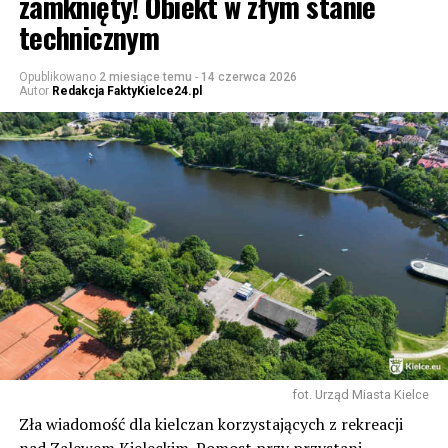
zamknięty! Obiekt w złym stanie
technicznym
Opublikowano
2 miesiące temu
-
14 czerwca 2026
Autor
Redakcja FaktyKielce24.pl
fot. Urząd Miasta Kielce
Zła wiadomość dla kielczan korzystających z rekreacji