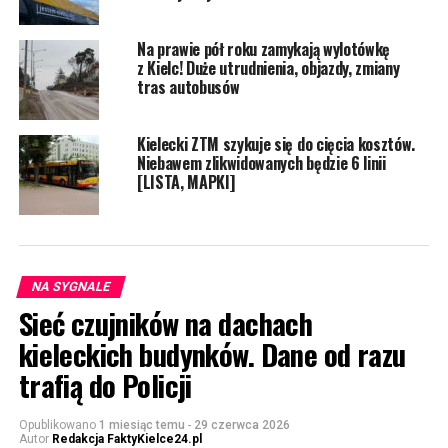
Na prawie pół roku zamykają wylotówkę
z Kielc! Duże utrudnienia, objazdy, zmiany
tras autobusów
Kielecki ZTM szykuje się do cięcia kosztów.
Niebawem zlikwidowanych będzie 6 linii
[LISTA, MAPKI]
NA SYGNALE
Sieć czujników na dachach
kieleckich budynków. Dane od razu
trafią do Policji
Opublikowano
1 miesiąc temu
-
29 czerwca 2026
Autor
Redakcja FaktyKielce24.pl