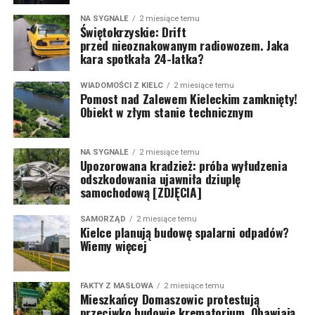
NA SYGNALE
2 miesiące temu
Świętokrzyskie: Drift
przed nieoznakowanym radiowozem. Jaka
kara spotkała 24-latka?
WIADOMOŚCI Z KIELC
2 miesiące temu
Pomost nad Zalewem Kieleckim zamknięty!
Obiekt w złym stanie technicznym
NA SYGNALE
2 miesiące temu
Upozorowana kradzież: próba wyłudzenia
odszkodowania ujawniła dziuplę
samochodową [ZDJĘCIA]
SAMORZĄD
2 miesiące temu
Kielce planują budowę spalarni odpadów?
Wiemy więcej
FAKTY Z MASŁOWA
2 miesiące temu
Mieszkańcy Domaszowic protestują
przeciwko budowie krematorium. Obawiają