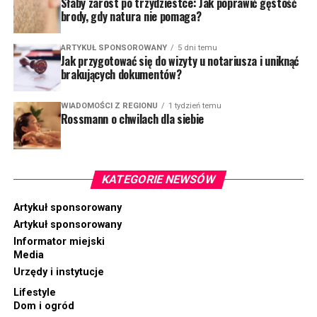
Słaby zarost po trzydziestce: Jak poprawić gęstość
brody, gdy natura nie pomaga?
ARTYKUŁ SPONSOROWANY
5 dni temu
Jak przygotować się do wizyty u notariusza i uniknąć
brakujących dokumentów?
WIADOMOŚCI Z REGIONU
1 tydzień temu
Rossmann o chwilach dla siebie
KATEGORIE NEWSÓW
Artykuł sponsorowany
Artykuł sponsorowany
Informator miejski
Media
Urzędy i instytucje
Lifestyle
Dom i ogród