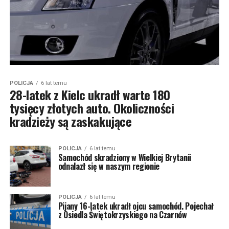
POLICJA
6 lat temu
28-latek z Kielc ukradł warte 180
tysięcy złotych auto. Okoliczności
kradzieży są zaskakujące
POLICJA
6 lat temu
Samochód skradziony w Wielkiej Brytanii
odnalazł się w naszym regionie
POLICJA
6 lat temu
Pijany 16-latek ukradł ojcu samochód. Pojechał
z Osiedla Świętokrzyskiego na Czarnów