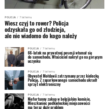
POLICJA
7 lat temu
Wiesz czyj to rower? Policja
odzyskała go od złodzieja,
ale nie wiadomo do kogo należy
POLICJA
7 lat temu
66-latek na prywatnej posesji włamał się
do samochodu. Właściciel nakrył go na gorącym
uczynku
POLICJA
7 lat temu
Obywatel Mołdawii zatrzymany przez kielecką
Policję. Z zaparkowanego samochodu ukradł
sprzęt elektroniczny
POLICJA
7 lat temu
Niefortunny zakup w belgijskim komisie.
Mieszkaniec podkieleckiej miejscowości
ma teraz duży problem