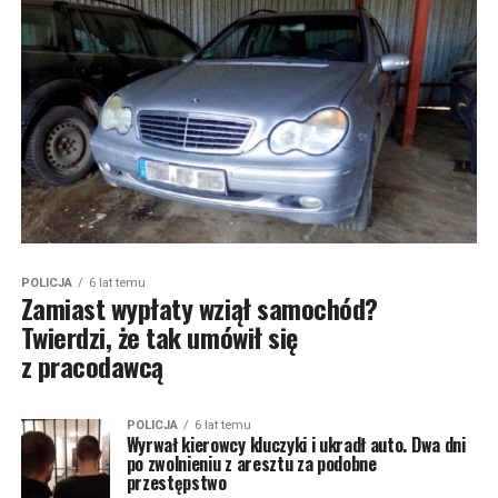
POLICJA
6 lat temu
Zamiast wypłaty wziął samochód?
Twierdzi, że tak umówił się
z pracodawcą
POLICJA
6 lat temu
Wyrwał kierowcy kluczyki i ukradł auto. Dwa dni
po zwolnieniu z aresztu za podobne
przestępstwo