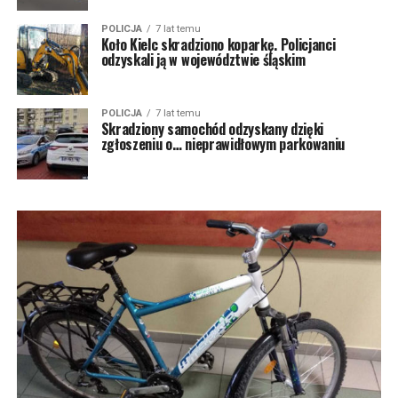
POLICJA
7 lat temu
Koło Kielc skradziono koparkę. Policjanci
odzyskali ją w województwie śląskim
POLICJA
7 lat temu
Skradziony samochód odzyskany dzięki
zgłoszeniu o… nieprawidłowym parkowaniu