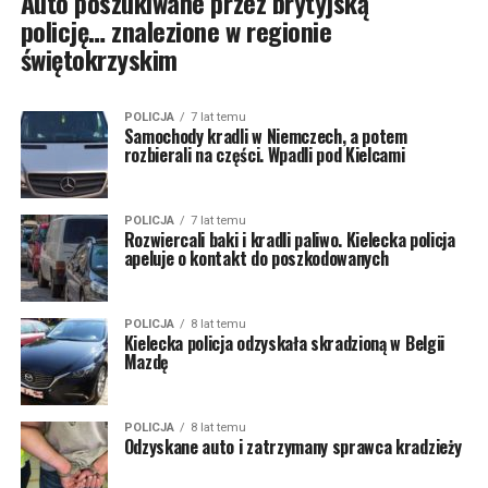
Auto poszukiwane przez brytyjską
policję… znalezione w regionie
świętokrzyskim
POLICJA
7 lat temu
Samochody kradli w Niemczech, a potem
rozbierali na części. Wpadli pod Kielcami
POLICJA
7 lat temu
Rozwiercali baki i kradli paliwo. Kielecka policja
apeluje o kontakt do poszkodowanych
POLICJA
8 lat temu
Kielecka policja odzyskała skradzioną w Belgii
Mazdę
POLICJA
8 lat temu
Odzyskane auto i zatrzymany sprawca kradzieży