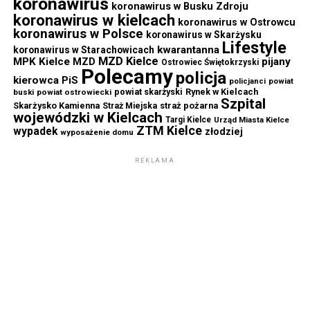
koronawirus
koronawirus w Busku Zdroju
koronawirus w kielcach
koronawirus w Ostrowcu
koronawirus w Polsce
koronawirus w Skarżysku
Lifestyle
kwarantanna
koronawirus w Starachowicach
MZD Kielce
MPK Kielce
MZD
pijany
Ostrowiec Świętokrzyski
Polecamy
policja
kierowca
PiS
powiat
policjanci
powiat skarżyski
Rynek w Kielcach
buski
powiat ostrowiecki
Szpital
Skarżysko Kamienna
straż pożarna
Straż Miejska
wojewódzki w Kielcach
Targi Kielce
Urząd Miasta Kielce
ZTM Kielce
wypadek
złodziej
wyposażenie domu
REKLAMA