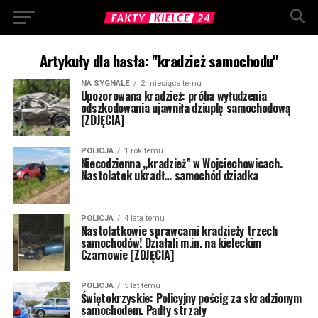
Artykuły dla hasła: "kradzież samochodu"
NA SYGNALE
2 miesiące temu
Upozorowana kradzież: próba wyłudzenia
odszkodowania ujawniła dziuplę samochodową
[ZDJĘCIA]
POLICJA
1 rok temu
Niecodzienna „kradzież” w Wojciechowicach.
Nastolatek ukradł… samochód dziadka
POLICJA
4 lata temu
Nastolatkowie sprawcami kradzieży trzech
samochodów! Działali m.in. na kieleckim
Czarnowie [ZDJĘCIA]
POLICJA
5 lat temu
Świętokrzyskie: Policyjny pościg za skradzionym
samochodem. Padły strzały