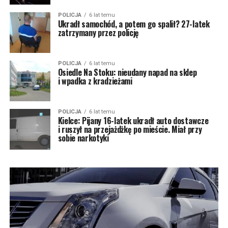
POLICJA
6 lat temu
Ukradł samochód, a potem go spalił? 27-latek
zatrzymany przez policję
POLICJA
6 lat temu
Osiedle Na Stoku: nieudany napad na sklep
i wpadka z kradzieżami
POLICJA
6 lat temu
Kielce: Pijany 16-latek ukradł auto dostawcze
i ruszył na przejażdżkę po mieście. Miał przy
sobie narkotyki