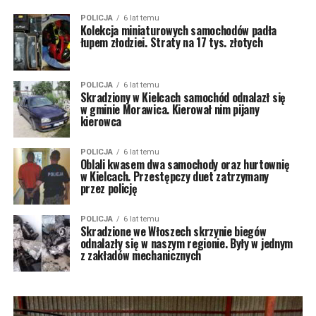
POLICJA
6 lat temu
Kolekcja miniaturowych samochodów padła
łupem złodziei. Straty na 17 tys. złotych
POLICJA
6 lat temu
Skradziony w Kielcach samochód odnalazł się
w gminie Morawica. Kierował nim pijany
kierowca
POLICJA
6 lat temu
Oblali kwasem dwa samochody oraz hurtownię
w Kielcach. Przestępczy duet zatrzymany
przez policję
POLICJA
6 lat temu
Skradzione we Włoszech skrzynie biegów
odnalazły się w naszym regionie. Były w jednym
z zakładów mechanicznych