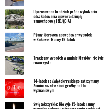
Upozorowana kradzież: próba wyłudzenia
odszkodowania ujawniła dziuplę
samochodową [ZDJĘCIA]
Pijany kierowca spowodował wypadek
w Sukowie. Ranny 19-latek
Tragiczny wypadek w gminie Masłów: nie żyje
rowerzysta
14-latek ze świętokrzyskiego zatrzymany.
Zamieszczał w sieci groźby na tle
wyznaniowym
Świętokrzyskie: Nie żyje 15-latek ranny
w wyniku wybuchu własnoręcznie zrobionej