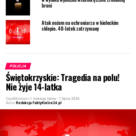
broni
Atak nożem na ochroniarza w kieleckim
sklepie. 40-latek zatrzymany
POLICJA
Świętokrzyskie: Tragedia na polu!
Nie żyje 14-latka
Opublikowano
1 miesiąc temu
-
1 lipca 2026
Autor
Redakcja FaktyKielce24.pl