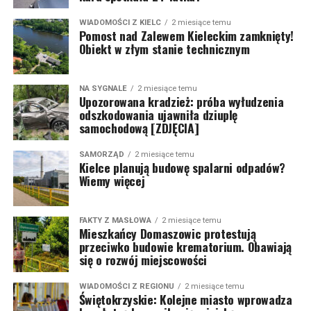
WIADOMOŚCI Z KIELC
2 miesiące temu
Pomost nad Zalewem Kieleckim zamknięty!
Obiekt w złym stanie technicznym
NA SYGNALE
2 miesiące temu
Upozorowana kradzież: próba wyłudzenia
odszkodowania ujawniła dziuplę
samochodową [ZDJĘCIA]
SAMORZĄD
2 miesiące temu
Kielce planują budowę spalarni odpadów?
Wiemy więcej
FAKTY Z MASŁOWA
2 miesiące temu
Mieszkańcy Domaszowic protestują
przeciwko budowie krematorium. Obawiają
się o rozwój miejscowości
WIADOMOŚCI Z REGIONU
2 miesiące temu
Świętokrzyskie: Kolejne miasto wprowadza