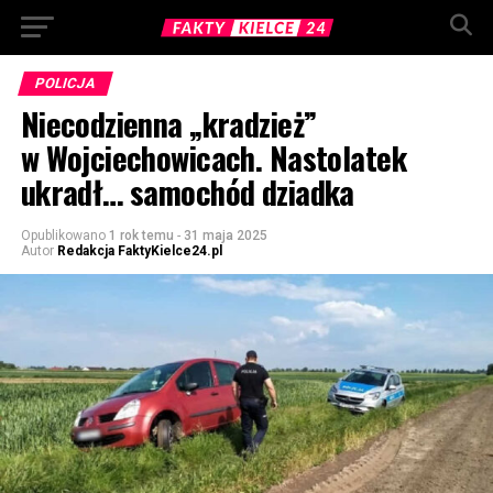
POLICJA
Niecodzienna „kradzież”
w Wojciechowicach. Nastolatek
ukradł… samochód dziadka
Opublikowano
1 rok temu
-
31 maja 2025
Autor
Redakcja FaktyKielce24.pl