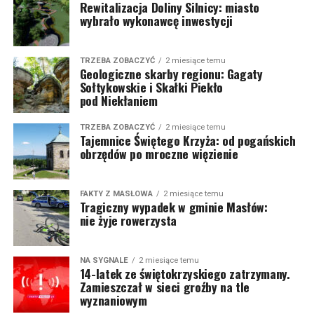
Rewitalizacja Doliny Silnicy: miasto
wybrało wykonawcę inwestycji
TRZEBA ZOBACZYĆ
2 miesiące temu
Geologiczne skarby regionu: Gagaty
Sołtykowskie i Skałki Piekło
pod Niekłaniem
TRZEBA ZOBACZYĆ
2 miesiące temu
Tajemnice Świętego Krzyża: od pogańskich
obrzędów po mroczne więzienie
FAKTY Z MASŁOWA
2 miesiące temu
Tragiczny wypadek w gminie Masłów:
nie żyje rowerzysta
NA SYGNALE
2 miesiące temu
14-latek ze świętokrzyskiego zatrzymany.
Zamieszczał w sieci groźby na tle
wyznaniowym