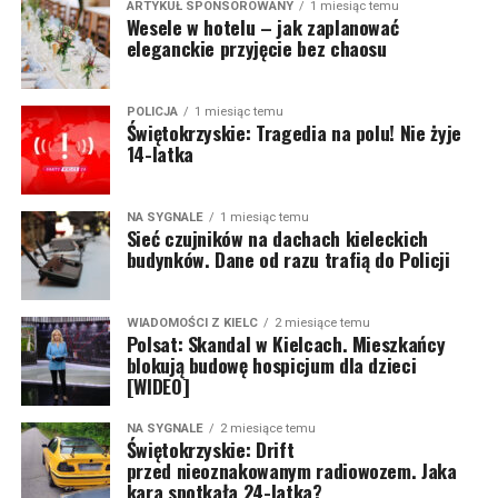
ARTYKUŁ SPONSOROWANY
1 miesiąc temu
Wesele w hotelu – jak zaplanować
eleganckie przyjęcie bez chaosu
POLICJA
1 miesiąc temu
Świętokrzyskie: Tragedia na polu! Nie żyje
14-latka
NA SYGNALE
1 miesiąc temu
Sieć czujników na dachach kieleckich
budynków. Dane od razu trafią do Policji
WIADOMOŚCI Z KIELC
2 miesiące temu
Polsat: Skandal w Kielcach. Mieszkańcy
blokują budowę hospicjum dla dzieci
[WIDEO]
NA SYGNALE
2 miesiące temu
Świętokrzyskie: Drift
przed nieoznakowanym radiowozem. Jaka
kara spotkała 24-latka?