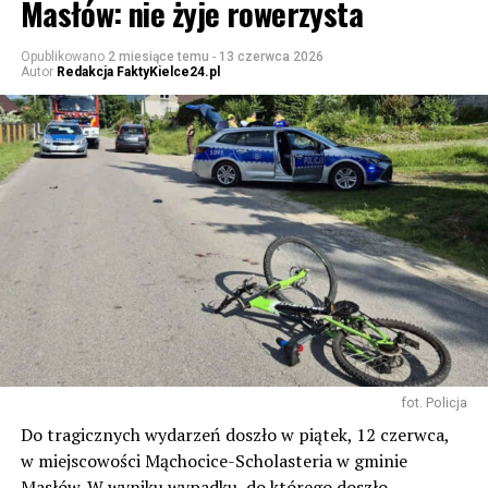
Masłów: nie żyje rowerzysta
Opublikowano
2 miesiące temu
-
13 czerwca 2026
Autor
Redakcja FaktyKielce24.pl
fot. Policja
Do tragicznych wydarzeń doszło w piątek, 12 czerwca,
w miejscowości Mąchocice-Scholasteria w gminie
Masłów. W wyniku wypadku, do którego doszło