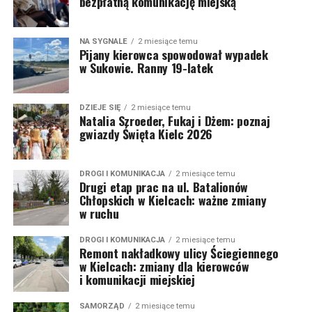
bezpłatną komunikację miejską
NA SYGNALE
2 miesiące temu
Pijany kierowca spowodował wypadek
w Sukowie. Ranny 19-latek
DZIEJE SIĘ
2 miesiące temu
Natalia Szroeder, Fukaj i Dżem: poznaj
gwiazdy Święta Kielc 2026
DROGI I KOMUNIKACJA
2 miesiące temu
Drugi etap prac na ul. Batalionów
Chłopskich w Kielcach: ważne zmiany
w ruchu
DROGI I KOMUNIKACJA
2 miesiące temu
Remont nakładkowy ulicy Ściegiennego
w Kielcach: zmiany dla kierowców
i komunikacji miejskiej
SAMORZĄD
2 miesiące temu