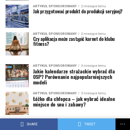
ARTYKUŁ SPONSOROWANY
2 miesiące temu
Jak przygotować produkt do produkcji seryjnej?
ARTYKUŁ SPONSOROWANY
2 miesiące temu
Czy aplikacja może zastąpić karnet do klubu
fitness?
ARTYKUŁ SPONSOROWANY
3 miesiące temu
Jakie kalendarze strażackie wybrać dla
OSP? Porównanie najpopularniejszych
modeli
ARTYKUŁ SPONSOROWANY
3 miesiące temu
Łóżko dla chłopca – jak wybrać idealne
miejsce do snu i zabawy?
ARTYKUŁ SPONSOROWANY
3 miesiące temu
SHARE
TWEET
Opakowania airless – jak działają