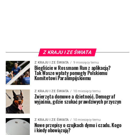
Z KRAJU I ZE ŚWIATA
Z KRAJU I ZE ŚWIATA
9 miesięcy temu
Biegliście w Rossmann Run z aplikacją?
Tak Wasze wpłaty pomogły Polskiemu
Komitetowi Paralimpijskiemu
Z KRAJU I ZE ŚWIATA
10 miesięcy temu
Zwierzęta domowe a dzietność. Demograf
wyjaśnia, gdzie szukać prawdziwych przyczyn
Z KRAJU I ZE ŚWIATA
10 miesięcy temu
Nowe przepisy o czujkach dymu i czadu. Kogo
i kiedy obowiązują?