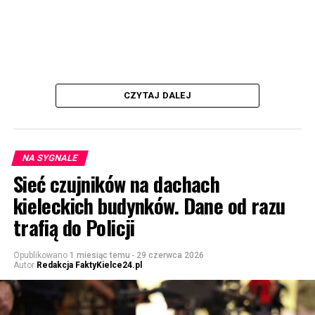
CZYTAJ DALEJ
NA SYGNALE
Sieć czujników na dachach
kieleckich budynków. Dane od razu
trafią do Policji
Opublikowano
1 miesiąc temu
-
29 czerwca 2026
Autor
Redakcja FaktyKielce24.pl