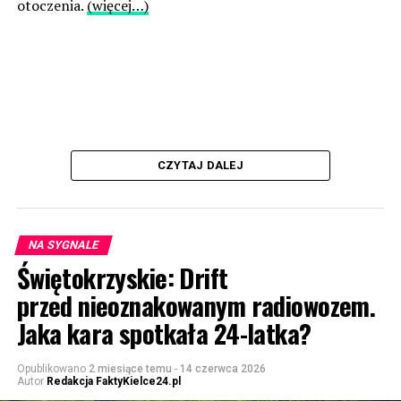
otoczenia.
(więcej…)
CZYTAJ DALEJ
NA SYGNALE
Świętokrzyskie: Drift
przed nieoznakowanym radiowozem.
Jaka kara spotkała 24-latka?
Opublikowano
2 miesiące temu
-
14 czerwca 2026
Autor
Redakcja FaktyKielce24.pl