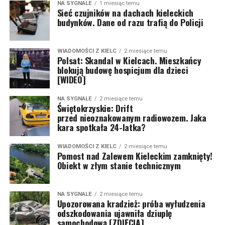
NA SYGNALE
1 miesiąc temu
Sieć czujników na dachach kieleckich
budynków. Dane od razu trafią do Policji
WIADOMOŚCI Z KIELC
2 miesiące temu
Polsat: Skandal w Kielcach. Mieszkańcy
blokują budowę hospicjum dla dzieci
[WIDEO]
NA SYGNALE
2 miesiące temu
Świętokrzyskie: Drift
przed nieoznakowanym radiowozem. Jaka
kara spotkała 24-latka?
WIADOMOŚCI Z KIELC
2 miesiące temu
Pomost nad Zalewem Kieleckim zamknięty!
Obiekt w złym stanie technicznym
NA SYGNALE
2 miesiące temu
Upozorowana kradzież: próba wyłudzenia
odszkodowania ujawniła dziuplę
samochodową [ZDJĘCIA]