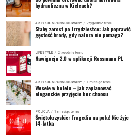
hydrauliczna w Kielcach?
ARTYKUŁ SPONSOROWANY
2 tygodnie temu
Słaby zarost po trzydziestce: Jak poprawić
gęstość brody, gdy natura nie pomaga?
LIFESTYLE
2 tygodnie temu
Nawigacja 2.0 w aplikacji Rossmann PL
ARTYKUŁ SPONSOROWANY
1 miesiąc temu
Wesele w hotelu – jak zaplanować
eleganckie przyjęcie bez chaosu
POLICJA
1 miesiąc temu
Świętokrzyskie: Tragedia na polu! Nie żyje
14-latka