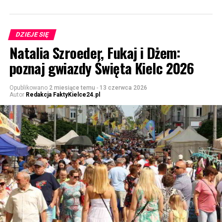
DZIEJE SIĘ
Natalia Szroeder, Fukaj i Dżem:
poznaj gwiazdy Święta Kielc 2026
Opublikowano
2 miesiące temu
-
13 czerwca 2026
Autor
Redakcja FaktyKielce24.pl