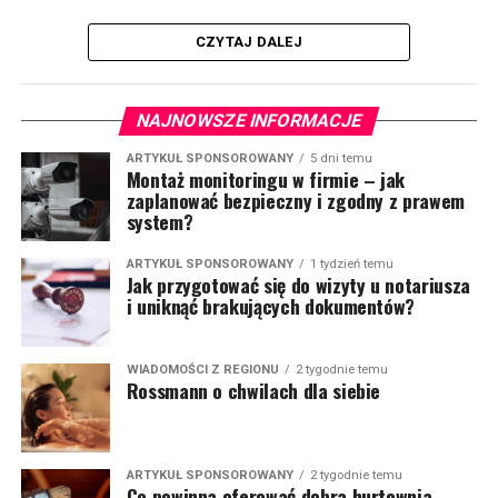
CZYTAJ DALEJ
NAJNOWSZE INFORMACJE
ARTYKUŁ SPONSOROWANY
5 dni temu
Montaż monitoringu w firmie – jak
zaplanować bezpieczny i zgodny z prawem
system?
ARTYKUŁ SPONSOROWANY
1 tydzień temu
Jak przygotować się do wizyty u notariusza
i uniknąć brakujących dokumentów?
WIADOMOŚCI Z REGIONU
2 tygodnie temu
Rossmann o chwilach dla siebie
ARTYKUŁ SPONSOROWANY
2 tygodnie temu
Co powinna oferować dobra hurtownia