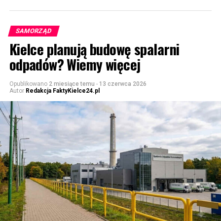
SAMORZĄD
Kielce planują budowę spalarni
odpadów? Wiemy więcej
Opublikowano
2 miesiące temu
-
13 czerwca 2026
Autor
Redakcja FaktyKielce24.pl