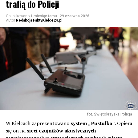
trafią do Policji
Opublikowano
1 miesiąc temu
-
29 czerwca 2026
Autor
Redakcja FaktyKielce24.pl
fot. Świętokrzyska Policja
W Kielcach zaprezentowano
system „Pustułka”
. Opiera
się on na
sieci czujników akustycznych
rozmieszczonych w strategicznych punktach miasta –