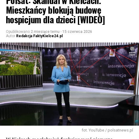
Mieszkańcy blokują budowę
hospicjum dla dzieci [WIDEO]
Opublikowano
2 miesiące temu
-
15 czerwca 2026
Autor
Redakcja FaktyKielce24.pl
fot. YouTube / polsatnews.pl