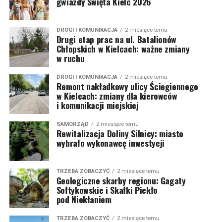
gwiazdy Święta Kielc 2026
DROGI I KOMUNIKACJA
2 miesiące temu
Drugi etap prac na ul. Batalionów
Chłopskich w Kielcach: ważne zmiany
w ruchu
DROGI I KOMUNIKACJA
2 miesiące temu
Remont nakładkowy ulicy Ściegiennego
w Kielcach: zmiany dla kierowców
i komunikacji miejskiej
SAMORZĄD
2 miesiące temu
Rewitalizacja Doliny Silnicy: miasto
wybrało wykonawcę inwestycji
TRZEBA ZOBACZYĆ
2 miesiące temu
Geologiczne skarby regionu: Gagaty
Sołtykowskie i Skałki Piekło
pod Niekłaniem
TRZEBA ZOBACZYĆ
2 miesiące temu