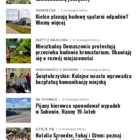
SAMORZĄD
2 miesiące temu
Kielce planują budowę spalarni odpadów?
Wiemy więcej
FAKTY Z MASŁOWA
2 miesiące temu
Mieszkańcy Domaszowic protestują
przeciwko budowie krematorium. Obawiają
się o rozwój miejscowości
WIADOMOŚCI Z REGIONU
2 miesiące temu
Świętokrzyskie: Kolejne miasto wprowadza
bezpłatną komunikację miejską
NA SYGNALE
2 miesiące temu
Pijany kierowca spowodował wypadek
w Sukowie. Ranny 19-latek
DZIEJE SIĘ
2 miesiące temu
Natalia Szroeder, Fukaj i Dżem: poznaj