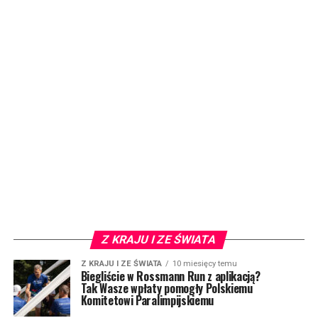
Z KRAJU I ZE ŚWIATA
Z KRAJU I ZE ŚWIATA
10 miesięcy temu
Biegliście w Rossmann Run z aplikacją?
Tak Wasze wpłaty pomogły Polskiemu
Komitetowi Paralimpijskiemu