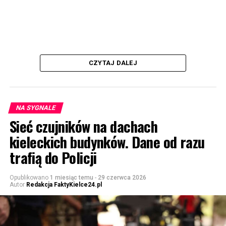
CZYTAJ DALEJ
NA SYGNALE
Sieć czujników na dachach
kieleckich budynków. Dane od razu
trafią do Policji
Opublikowano
1 miesiąc temu
-
29 czerwca 2026
Autor
Redakcja FaktyKielce24.pl