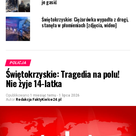
je gasić
Świętokrzyskie: Ciężarówka wypadła z drogi,
stanęła w płomieniach [zdjęcia, wideo]
POLICJA
Świętokrzyskie: Tragedia na polu!
Nie żyje 14-latka
Opublikowano
1 miesiąc temu
-
1 lipca 2026
Autor
Redakcja FaktyKielce24.pl