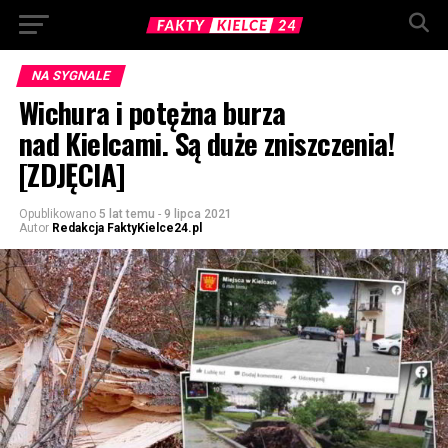
NA SYGNALE
Wichura i potężna burza
nad Kielcami. Są duże zniszczenia!
[ZDJĘCIA]
Opublikowano
5 lat temu
-
9 lipca 2021
Autor
Redakcja FaktyKielce24.pl