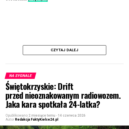
CZYTAJ DALEJ
NA SYGNALE
Świętokrzyskie: Drift
przed nieoznakowanym radiowozem.
Jaka kara spotkała 24-latka?
Opublikowano
2 miesiące temu
-
14 czerwca 2026
Autor
Redakcja FaktyKielce24.pl