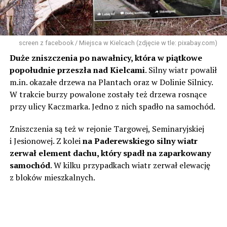
screen z facebook / Miejsca w Kielcach (zdjęcie w tle: pixabay.com)
Duże zniszczenia po nawałnicy, która w piątkowe
popołudnie przeszła nad Kielcami
. Silny wiatr powalił
m.in. okazałe drzewa na Plantach oraz w Dolinie Silnicy.
W trakcie burzy powalone zostały też drzewa rosnące
przy ulicy Kaczmarka. Jedno z nich spadło na samochód.
Zniszczenia są też w rejonie Targowej, Seminaryjskiej
i Jesionowej. Z kolei
na Paderewskiego silny wiatr
zerwał element dachu, który spadł na zaparkowany
samochód
. W kilku przypadkach wiatr zerwał elewację
z bloków mieszkalnych.