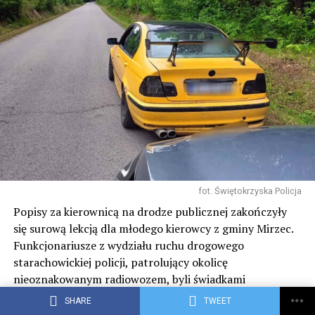
fot. Świętokrzyska Policja
Popisy za kierownicą na drodze publicznej zakończyły
się surową lekcją dla młodego kierowcy z gminy Mirzec.
Funkcjonariusze z wydziału ruchu drogowego
starachowickiej policji, patrolujący okolicę
nieoznakowanym radiowozem, byli świadkami
brawurowego zachowania 24-latka, który celowo
SHARE
TWEET
wprowadził swój samochód w poślizg.
(więcej…)