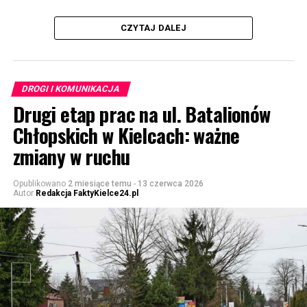
CZYTAJ DALEJ
DROGI I KOMUNIKACJA
Drugi etap prac na ul. Batalionów
Chłopskich w Kielcach: ważne
zmiany w ruchu
Opublikowano
2 miesiące temu
-
13 czerwca 2026
Autor
Redakcja FaktyKielce24.pl