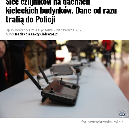
Sieć czujników na dachach
kieleckich budynków. Dane od razu
trafią do Policji
Opublikowano
1 miesiąc temu
-
29 czerwca 2026
Autor
Redakcja FaktyKielce24.pl
fot. Świętokrzyska Policja