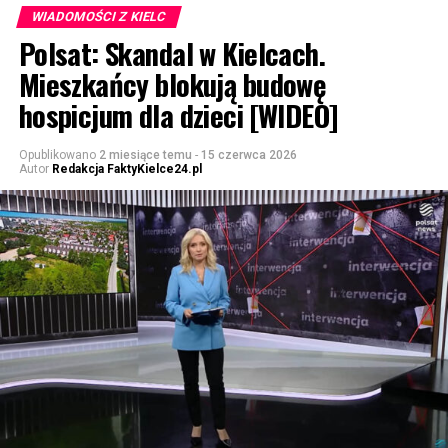
WIADOMOŚCI Z KIELC
Polsat: Skandal w Kielcach.
Mieszkańcy blokują budowę
hospicjum dla dzieci [WIDEO]
Opublikowano
2 miesiące temu
-
15 czerwca 2026
Autor
Redakcja FaktyKielce24.pl