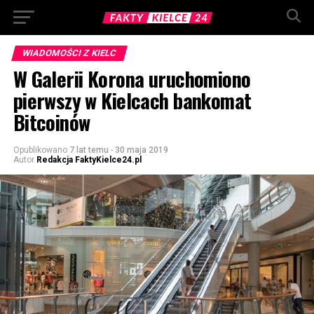
WIADOMOŚCI Z KIELC
W Galerii Korona uruchomiono
pierwszy w Kielcach bankomat
Bitcoinów
Opublikowano
7 lat temu
-
30 maja 2019
Autor
Redakcja FaktyKielce24.pl