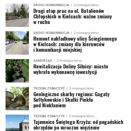
DROGI I KOMUNIKACJA
2 miesiące temu
Drugi etap prac na ul. Batalionów
Chłopskich w Kielcach: ważne zmiany
w ruchu
DROGI I KOMUNIKACJA
2 miesiące temu
Remont nakładkowy ulicy Ściegiennego
w Kielcach: zmiany dla kierowców
i komunikacji miejskiej
SAMORZĄD
2 miesiące temu
Rewitalizacja Doliny Silnicy: miasto
wybrało wykonawcę inwestycji
TRZEBA ZOBACZYĆ
2 miesiące temu
Geologiczne skarby regionu: Gagaty
Sołtykowskie i Skałki Piekło
pod Niekłaniem
TRZEBA ZOBACZYĆ
2 miesiące temu
Tajemnice Świętego Krzyża: od pogańskich
obrzędów po mroczne więzienie