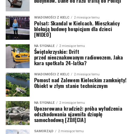
budynków. Dane od razu trafią do Policji
WIADOMOŚCI Z KIELC
2 miesiące temu
Polsat: Skandal w Kielcach. Mieszkańcy
blokują budowę hospicjum dla dzieci
[WIDEO]
NA SYGNALE
2 miesiące temu
Świętokrzyskie: Drift
przed nieoznakowanym radiowozem. Jaka
kara spotkała 24-latka?
WIADOMOŚCI Z KIELC
2 miesiące temu
Pomost nad Zalewem Kieleckim zamknięty!
Obiekt w złym stanie technicznym
NA SYGNALE
2 miesiące temu
Upozorowana kradzież: próba wyłudzenia
odszkodowania ujawniła dziuplę
samochodową [ZDJĘCIA]
SAMORZĄD
2 miesiące temu