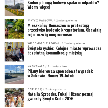
Kielce planują budowę spalarni odpadów?
Wiemy więcej
FAKTY Z MASŁOWA
2 miesiące temu
Mieszkańcy Domaszowic protestują
przeciwko budowie krematorium. Obawiają
się o rozwój miejscowości
WIADOMOŚCI Z REGIONU
2 miesiące temu
Świętokrzyskie: Kolejne miasto wprowadza
bezpłatną komunikację miejską
NA SYGNALE
2 miesiące temu
Pijany kierowca spowodował wypadek
w Sukowie. Ranny 19-latek
DZIEJE SIĘ
2 miesiące temu
Natalia Szroeder, Fukaj i Dżem: poznaj
gwiazdy Święta Kielc 2026