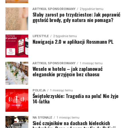
ARTYKUŁ SPONSOROWANY
2 tygodnie temu
Słaby zarost po trzydziestce: Jak poprawić
gęstość brody, gdy natura nie pomaga?
LIFESTYLE
2 tygodnie temu
Nawigacja 2.0 w aplikacji Rossmann PL
ARTYKUŁ SPONSOROWANY
1 miesiąc temu
Wesele w hotelu – jak zaplanować
eleganckie przyjęcie bez chaosu
POLICJA
1 miesiąc temu
Świętokrzyskie: Tragedia na polu! Nie żyje
14-latka
NA SYGNALE
1 miesiąc temu
Sieć czujników na dachach kieleckich