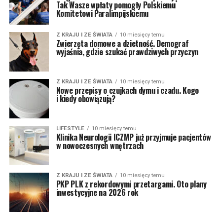
Tak Wasze wpłaty pomogły Polskiemu
Komitetowi Paralimpijskiemu
Z KRAJU I ZE ŚWIATA
10 miesięcy temu
Zwierzęta domowe a dzietność. Demograf
wyjaśnia, gdzie szukać prawdziwych przyczyn
Z KRAJU I ZE ŚWIATA
10 miesięcy temu
Nowe przepisy o czujkach dymu i czadu. Kogo
i kiedy obowiązują?
LIFESTYLE
10 miesięcy temu
Klinika Neurologii ICZMP już przyjmuje pacjentów
w nowoczesnych wnętrzach
Z KRAJU I ZE ŚWIATA
10 miesięcy temu
PKP PLK z rekordowymi przetargami. Oto plany
inwestycyjne na 2026 rok