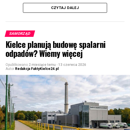
CZYTAJ DALEJ
SAMORZĄD
Kielce planują budowę spalarni
odpadów? Wiemy więcej
Opublikowano
2 miesiące temu
-
13 czerwca 2026
Autor
Redakcja FaktyKielce24.pl