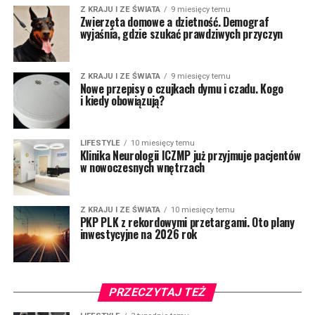
Z KRAJU I ZE ŚWIATA
9 miesięcy temu
Zwierzęta domowe a dzietność. Demograf
wyjaśnia, gdzie szukać prawdziwych przyczyn
Z KRAJU I ZE ŚWIATA
9 miesięcy temu
Nowe przepisy o czujkach dymu i czadu. Kogo
i kiedy obowiązują?
LIFESTYLE
10 miesięcy temu
Klinika Neurologii ICZMP już przyjmuje pacjentów
w nowoczesnych wnętrzach
Z KRAJU I ZE ŚWIATA
10 miesięcy temu
PKP PLK z rekordowymi przetargami. Oto plany
inwestycyjne na 2026 rok
PRZECZYTAJ TEŻ