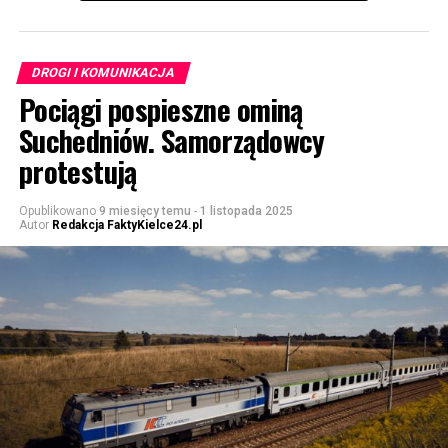
DROGI I KOMUNIKACJA
Pociągi pospieszne ominą
Suchedniów. Samorządowcy
protestują
Opublikowano
9 miesięcy temu
-
1 listopada 2025
Autor
Redakcja FaktyKielce24.pl