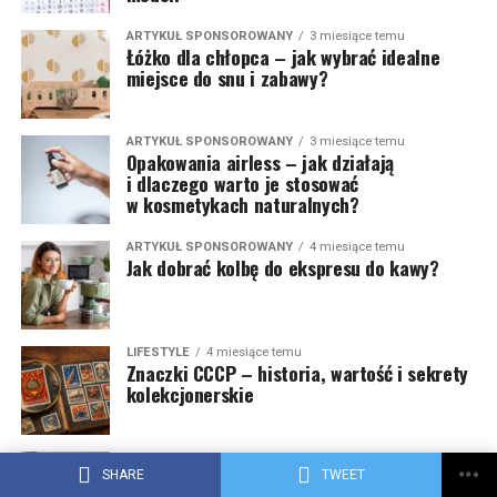
ARTYKUŁ SPONSOROWANY
3 miesiące temu
Łóżko dla chłopca – jak wybrać idealne
miejsce do snu i zabawy?
ARTYKUŁ SPONSOROWANY
3 miesiące temu
Opakowania airless – jak działają
i dlaczego warto je stosować
w kosmetykach naturalnych?
ARTYKUŁ SPONSOROWANY
4 miesiące temu
Jak dobrać kolbę do ekspresu do kawy?
LIFESTYLE
4 miesiące temu
Znaczki CCCP – historia, wartość i sekrety
kolekcjonerskie
ARTYKUŁ SPONSOROWANY
4 miesiące temu
5 nieoczywistych detali, które dyskretnie
SHARE
TWEET