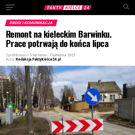
DROGI I KOMUNIKACJA
Remont na kieleckim Barwinku.
Prace potrwają do końca lipca
Opublikowano
5 lat temu
-
7 kwietnia 2021
Autor
Redakcja FaktyKielce24.pl