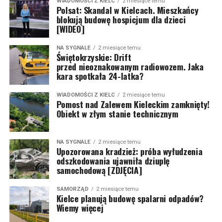
WIADOMOŚCI Z KIELC
2 miesiące temu
Polsat: Skandal w Kielcach. Mieszkańcy
blokują budowę hospicjum dla dzieci
[WIDEO]
NA SYGNALE
2 miesiące temu
Świętokrzyskie: Drift
przed nieoznakowanym radiowozem. Jaka
kara spotkała 24-latka?
WIADOMOŚCI Z KIELC
2 miesiące temu
Pomost nad Zalewem Kieleckim zamknięty!
Obiekt w złym stanie technicznym
NA SYGNALE
2 miesiące temu
Upozorowana kradzież: próba wyłudzenia
odszkodowania ujawniła dziuplę
samochodową [ZDJĘCIA]
SAMORZĄD
2 miesiące temu
Kielce planują budowę spalarni odpadów?
Wiemy więcej