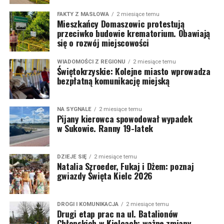
FAKTY Z MASŁOWA
2 miesiące temu
Mieszkańcy Domaszowic protestują
przeciwko budowie krematorium. Obawiają
się o rozwój miejscowości
WIADOMOŚCI Z REGIONU
2 miesiące temu
Świętokrzyskie: Kolejne miasto wprowadza
bezpłatną komunikację miejską
NA SYGNALE
2 miesiące temu
Pijany kierowca spowodował wypadek
w Sukowie. Ranny 19-latek
DZIEJE SIĘ
2 miesiące temu
Natalia Szroeder, Fukaj i Dżem: poznaj
gwiazdy Święta Kielc 2026
DROGI I KOMUNIKACJA
2 miesiące temu
Drugi etap prac na ul. Batalionów
Chłopskich w Kielcach: ważne zmiany