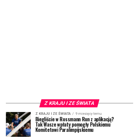
Z KRAJU I ZE ŚWIATA
Z KRAJU I ZE ŚWIATA
9 miesięcy temu
Biegliście w Rossmann Run z aplikacją?
Tak Wasze wpłaty pomogły Polskiemu
Komitetowi Paralimpijskiemu