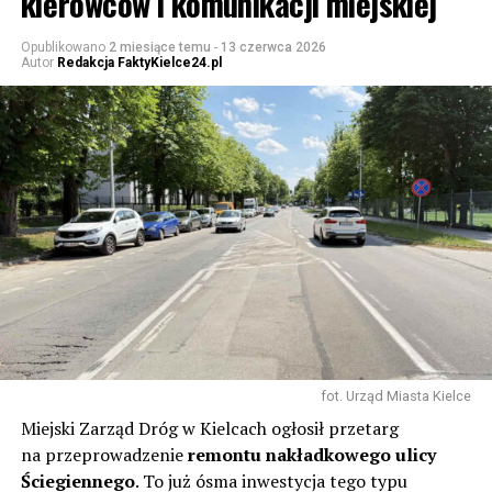
kierowców i komunikacji miejskiej
Opublikowano
2 miesiące temu
-
13 czerwca 2026
Autor
Redakcja FaktyKielce24.pl
fot. Urząd Miasta Kielce
Miejski Zarząd Dróg w Kielcach ogłosił przetarg
na przeprowadzenie
remontu nakładkowego ulicy
Ściegiennego
. To już ósma inwestycja tego typu