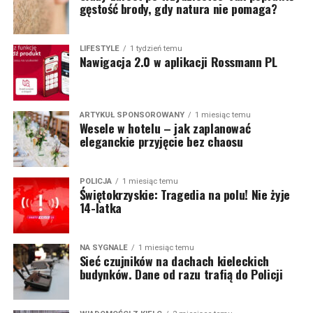
gęstość brody, gdy natura nie pomaga?
LIFESTYLE
1 tydzień temu
Nawigacja 2.0 w aplikacji Rossmann PL
ARTYKUŁ SPONSOROWANY
1 miesiąc temu
Wesele w hotelu – jak zaplanować
eleganckie przyjęcie bez chaosu
POLICJA
1 miesiąc temu
Świętokrzyskie: Tragedia na polu! Nie żyje
14-latka
NA SYGNALE
1 miesiąc temu
Sieć czujników na dachach kieleckich
budynków. Dane od razu trafią do Policji