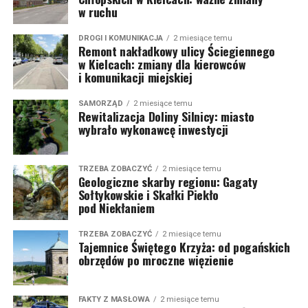
w ruchu
DROGI I KOMUNIKACJA
2 miesiące temu
Remont nakładkowy ulicy Ściegiennego
w Kielcach: zmiany dla kierowców
i komunikacji miejskiej
SAMORZĄD
2 miesiące temu
Rewitalizacja Doliny Silnicy: miasto
wybrało wykonawcę inwestycji
TRZEBA ZOBACZYĆ
2 miesiące temu
Geologiczne skarby regionu: Gagaty
Sołtykowskie i Skałki Piekło
pod Niekłaniem
TRZEBA ZOBACZYĆ
2 miesiące temu
Tajemnice Świętego Krzyża: od pogańskich
obrzędów po mroczne więzienie
FAKTY Z MASŁOWA
2 miesiące temu