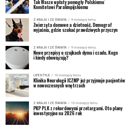
Tak Wasze wpłaty pomogły Polskiemu
Komitetowi Paralimpijskiemu
Z KRAJU I ZE ŚWIATA
9 miesięcy temu
Zwierzęta domowe a dzietność. Demograf
wyjaśnia, gdzie szukać prawdziwych przyczyn
Z KRAJU I ZE ŚWIATA
9 miesięcy temu
Nowe przepisy o czujkach dymu i czadu. Kogo
i kiedy obowiązują?
LIFESTYLE
10 miesięcy temu
Klinika Neurologii ICZMP już przyjmuje pacjentów
w nowoczesnych wnętrzach
Z KRAJU I ZE ŚWIATA
10 miesięcy temu
PKP PLK z rekordowymi przetargami. Oto plany
inwestycyjne na 2026 rok