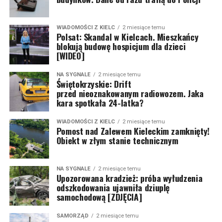
WIADOMOŚCI Z KIELC
2 miesiące temu
Polsat: Skandal w Kielcach. Mieszkańcy
blokują budowę hospicjum dla dzieci
[WIDEO]
NA SYGNALE
2 miesiące temu
Świętokrzyskie: Drift
przed nieoznakowanym radiowozem. Jaka
kara spotkała 24-latka?
WIADOMOŚCI Z KIELC
2 miesiące temu
Pomost nad Zalewem Kieleckim zamknięty!
Obiekt w złym stanie technicznym
NA SYGNALE
2 miesiące temu
Upozorowana kradzież: próba wyłudzenia
odszkodowania ujawniła dziuplę
samochodową [ZDJĘCIA]
SAMORZĄD
2 miesiące temu