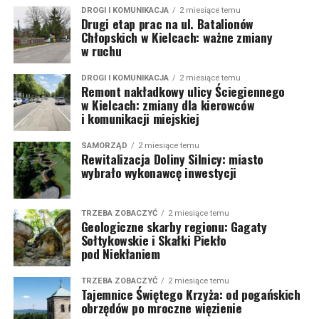
DROGI I KOMUNIKACJA
2 miesiące temu
Drugi etap prac na ul. Batalionów
Chłopskich w Kielcach: ważne zmiany
w ruchu
DROGI I KOMUNIKACJA
2 miesiące temu
Remont nakładkowy ulicy Ściegiennego
w Kielcach: zmiany dla kierowców
i komunikacji miejskiej
SAMORZĄD
2 miesiące temu
Rewitalizacja Doliny Silnicy: miasto
wybrało wykonawcę inwestycji
TRZEBA ZOBACZYĆ
2 miesiące temu
Geologiczne skarby regionu: Gagaty
Sołtykowskie i Skałki Piekło
pod Niekłaniem
TRZEBA ZOBACZYĆ
2 miesiące temu
Tajemnice Świętego Krzyża: od pogańskich
obrzędów po mroczne więzienie