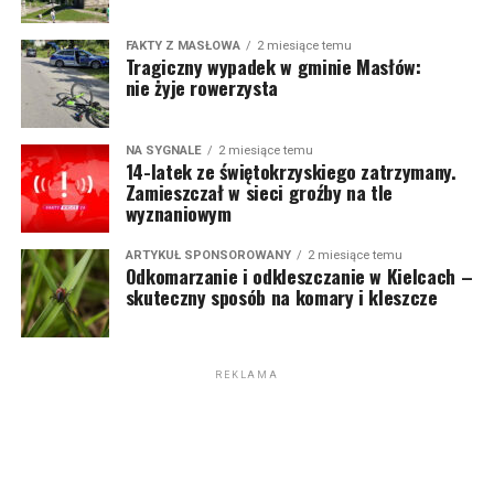
FAKTY Z MASŁOWA
2 miesiące temu
Tragiczny wypadek w gminie Masłów:
nie żyje rowerzysta
NA SYGNALE
2 miesiące temu
14-latek ze świętokrzyskiego zatrzymany.
Zamieszczał w sieci groźby na tle
wyznaniowym
ARTYKUŁ SPONSOROWANY
2 miesiące temu
Odkomarzanie i odkleszczanie w Kielcach –
skuteczny sposób na komary i kleszcze
REKLAMA