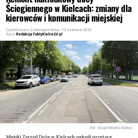
Ściegiennego w Kielcach: zmiany dla
kierowców i komunikacji miejskiej
Opublikowano
2 miesiące temu
-
13 czerwca 2026
Autor
Redakcja FaktyKielce24.pl
fot. Urząd Miasta Kielce
Miejski Zarząd Dróg w Kielcach ogłosił przetarg