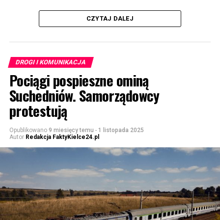
CZYTAJ DALEJ
DROGI I KOMUNIKACJA
Pociągi pospieszne ominą
Suchedniów. Samorządowcy
protestują
Opublikowano
9 miesięcy temu
-
1 listopada 2025
Autor
Redakcja FaktyKielce24.pl