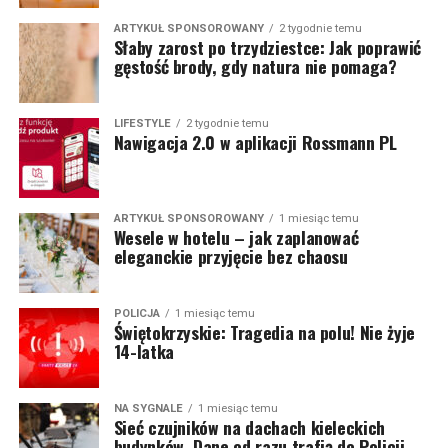
ARTYKUŁ SPONSOROWANY
2 tygodnie temu
Słaby zarost po trzydziestce: Jak poprawić
gęstość brody, gdy natura nie pomaga?
LIFESTYLE
2 tygodnie temu
Nawigacja 2.0 w aplikacji Rossmann PL
ARTYKUŁ SPONSOROWANY
1 miesiąc temu
Wesele w hotelu – jak zaplanować
eleganckie przyjęcie bez chaosu
POLICJA
1 miesiąc temu
Świętokrzyskie: Tragedia na polu! Nie żyje
14-latka
NA SYGNALE
1 miesiąc temu
Sieć czujników na dachach kieleckich
budynków. Dane od razu trafią do Policji