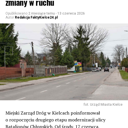
zmiany w ruchu
Opublikowano
2 miesiące temu
-
13 czerwca 2026
Autor
Redakcja FaktyKielce24.pl
fot. Urząd Miasta Kielce
Miejski Zarząd Dróg w Kielcach poinformował
o rozpoczęciu drugiego etapu modernizacji ulicy
Batalionów Chłopskich. Od środy, 17 czerwca,