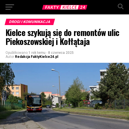
DROGI I KOMUNIKACJA
Kielce szykują się do remontów ulic
Piekoszowskiej i Kołłątaja
Opublikowano
1 rok temu
-
8 czerwca 2025
Autor
Redakcja FaktyKielce24.pl