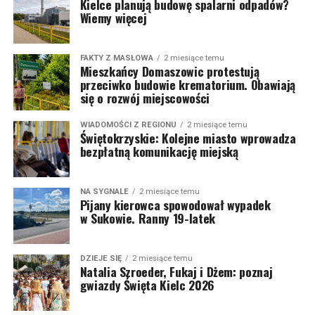
Kielce planują budowę spalarni odpadów?
Wiemy więcej
FAKTY Z MASŁOWA
2 miesiące temu
Mieszkańcy Domaszowic protestują
przeciwko budowie krematorium. Obawiają
się o rozwój miejscowości
WIADOMOŚCI Z REGIONU
2 miesiące temu
Świętokrzyskie: Kolejne miasto wprowadza
bezpłatną komunikację miejską
NA SYGNALE
2 miesiące temu
Pijany kierowca spowodował wypadek
w Sukowie. Ranny 19-latek
DZIEJE SIĘ
2 miesiące temu
Natalia Szroeder, Fukaj i Dżem: poznaj
gwiazdy Święta Kielc 2026