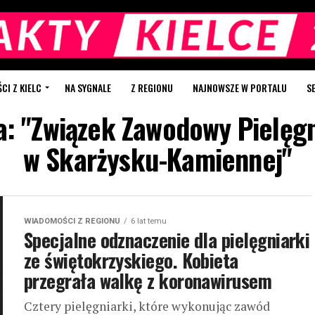
I Z KIELC
NA SYGNALE
Z REGIONU
NAJNOWSZE W PORTALU
S
a: "Związek Zawodowy Pielęg
w Skarżysku-Kamiennej"
WIADOMOŚCI Z REGIONU
6 lat temu
Specjalne odznaczenie dla pielęgniarki
ze świętokrzyskiego. Kobieta
przegrała walkę z koronawirusem
Cztery pielęgniarki, które wykonując zawód