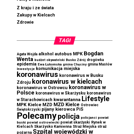
Z kraju i ze świata
Zakupy w Kielcach
Zdrowie
TAGI
Bogdan
autobus MPK
alkohol
Agata Wojda
Wenta
drogówka
budżet obywatelski
Busko Zdrój
epidemia
Ewa Łukomska
gmina Masłów
gmina Chęciny
komunikacja miejska
Inwestycje
koronawirus
koronawirus w Busku
koronawirus w kielcach
Zdroju
koronawirus w
koronawirus w Ostrowcu
Polsce
koronawirus w Skarżysku
koronawirus
Lifestyle
kwarantanna
w Starachowicach
MZD Kielce
MPK Kielce
MZD
Ostrowiec
pijany kierowca
PiS
Świętokrzyski
Polecamy
policja
powiat
policjanci
powiat skarżyski
Rynek w
buski
powiat ostrowiecki
Kielcach
Skarżysko Kamienna
straż
Straż Miejska
Szpital wojewódzki w
pożarna