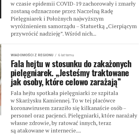
w czasie epidemii COVID-19 zachorowały i zmarły
zostaną odznaczone przez Naczelną Radę
Pielęgniarek i Położnych najwyższym
wyróżnieniem samorządu – Statuetką „Cierpiącym
przywrócić nadzieję”. Wśród nich...
WIADOMOŚCI Z REGIONU
6 lat temu
Fala hejtu w stosunku do zakażonych
pielęgniarek. „Jesteśmy traktowane
jak osoby, które celowo zarażają”
Fala hejtu spotkała pielęgniarki ze szpitala
w Skarżysku Kamiennej. To w tej placówce
koronawirusem zaraziło się kilkanaście osób –
personel oraz pacjenci. Pielęgniarki, które narażały
własne zdrowie, by ratować innych, teraz
są atakowane w internecie....