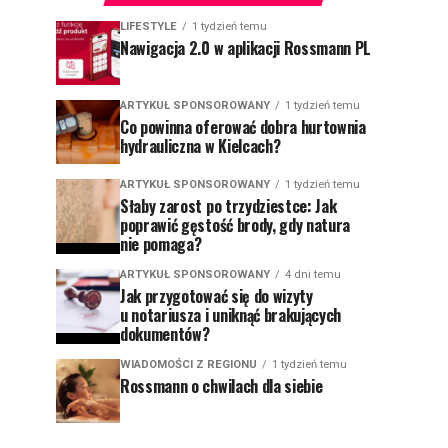
LIFESTYLE
1 tydzień temu
Nawigacja 2.0 w aplikacji Rossmann PL
ARTYKUŁ SPONSOROWANY
1 tydzień temu
Co powinna oferować dobra hurtownia
hydrauliczna w Kielcach?
ARTYKUŁ SPONSOROWANY
1 tydzień temu
Słaby zarost po trzydziestce: Jak
poprawić gęstość brody, gdy natura
nie pomaga?
ARTYKUŁ SPONSOROWANY
4 dni temu
Jak przygotować się do wizyty
u notariusza i uniknąć brakujących
dokumentów?
WIADOMOŚCI Z REGIONU
1 tydzień temu
Rossmann o chwilach dla siebie