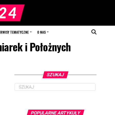
ERWISY TEMATYCZNE
O NAS
niarek i Położnych
SZUKAJ
POPULARNE ARTYKUŁY