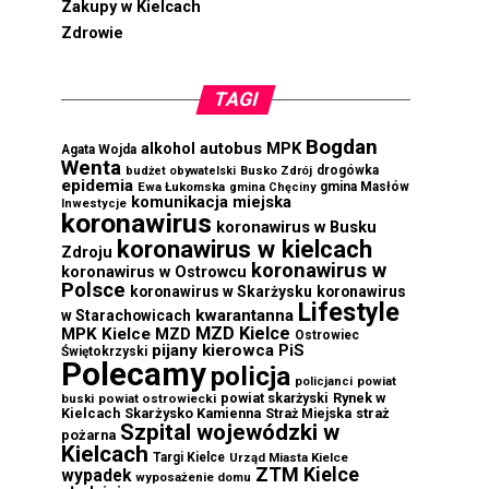
Zakupy w Kielcach
Zdrowie
TAGI
Bogdan
autobus MPK
alkohol
Agata Wojda
Wenta
drogówka
budżet obywatelski
Busko Zdrój
epidemia
Ewa Łukomska
gmina Masłów
gmina Chęciny
komunikacja miejska
Inwestycje
koronawirus
koronawirus w Busku
koronawirus w kielcach
Zdroju
koronawirus w
koronawirus w Ostrowcu
Polsce
koronawirus w Skarżysku
koronawirus
Lifestyle
kwarantanna
w Starachowicach
MZD Kielce
MPK Kielce
MZD
Ostrowiec
pijany kierowca
PiS
Świętokrzyski
Polecamy
policja
powiat
policjanci
powiat skarżyski
Rynek w
buski
powiat ostrowiecki
Kielcach
Skarżysko Kamienna
straż
Straż Miejska
Szpital wojewódzki w
pożarna
Kielcach
Targi Kielce
Urząd Miasta Kielce
ZTM Kielce
wypadek
wyposażenie domu