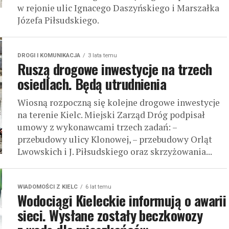
w rejonie ulic Ignacego Daszyńskiego i Marszałka
Józefa Piłsudskiego.
DROGI I KOMUNIKACJA
3 lata temu
Ruszą drogowe inwestycje na trzech
osiedlach. Będą utrudnienia
Wiosną rozpoczną się kolejne drogowe inwestycje
na terenie Kielc. Miejski Zarząd Dróg podpisał
umowy z wykonawcami trzech zadań: –
przebudowy ulicy Klonowej, – przebudowy Orląt
Lwowskich i J. Piłsudskiego oraz skrzyżowania...
WIADOMOŚCI Z KIELC
6 lat temu
Wodociągi Kieleckie informują o awarii
sieci. Wysłane zostały beczkowozy