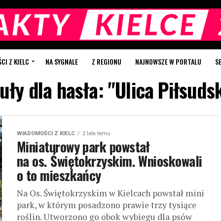
I Z KIELC
NA SYGNALE
Z REGIONU
NAJNOWSZE W PORTALU
S
uły dla hasła: "Ulica Piłsuds
WIADOMOŚCI Z KIELC
2 lata temu
Miniaturowy park powstał
na os. Świętokrzyskim. Wnioskowali
o to mieszkańcy
Na Os. Świętokrzyskim w Kielcach powstał mini
park, w którym posadzono prawie trzy tysiące
roślin. Utworzono go obok wybiegu dla psów