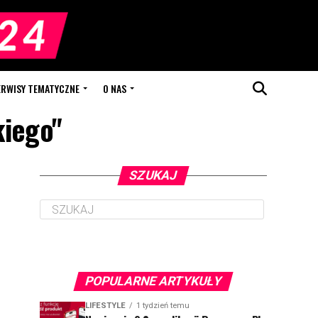
ERWISY TEMATYCZNE
O NAS
kiego"
SZUKAJ
POPULARNE ARTYKUŁY
LIFESTYLE
1 tydzień temu