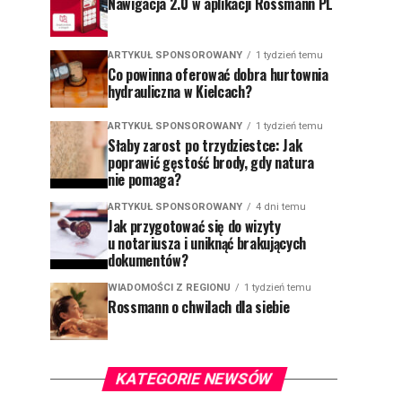
Nawigacja 2.0 w aplikacji Rossmann PL
ARTYKUŁ SPONSOROWANY
1 tydzień temu
Co powinna oferować dobra hurtownia
hydrauliczna w Kielcach?
ARTYKUŁ SPONSOROWANY
1 tydzień temu
Słaby zarost po trzydziestce: Jak
poprawić gęstość brody, gdy natura
nie pomaga?
ARTYKUŁ SPONSOROWANY
4 dni temu
Jak przygotować się do wizyty
u notariusza i uniknąć brakujących
dokumentów?
WIADOMOŚCI Z REGIONU
1 tydzień temu
Rossmann o chwilach dla siebie
KATEGORIE NEWSÓW