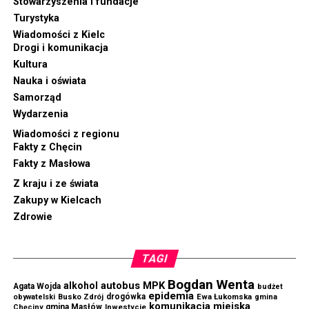
Stowarzyszenia i fundacje
Turystyka
Wiadomości z Kielc
Drogi i komunikacja
Kultura
Nauka i oświata
Samorząd
Wydarzenia
Wiadomości z regionu
Fakty z Chęcin
Fakty z Masłowa
Z kraju i ze świata
Zakupy w Kielcach
Zdrowie
TAGI
Bogdan Wenta
autobus MPK
alkohol
Agata Wojda
budżet
epidemia
drogówka
Ewa Łukomska
obywatelski
Busko Zdrój
gmina
komunikacja miejska
gmina Masłów
Chęciny
Inwestycje