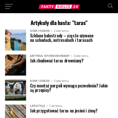
Artykuły dla hasła: "taras"
DOM I OGRÓD
2 lata temu
Szklane balustrady – często używane
na schodach, antresolach i tarasach
ARTYKUŁ SPONSOROWANY
3 lata temu
Jak zbudować taras drewniany?
DOM I OGRÓD
3 lata temu
Czy montaż pergoli wymaga pozwolenia? Jakie
są przepisy?
LIFESTYLE
7 lat temu
Jak przygotować taras na jesień i zimę?