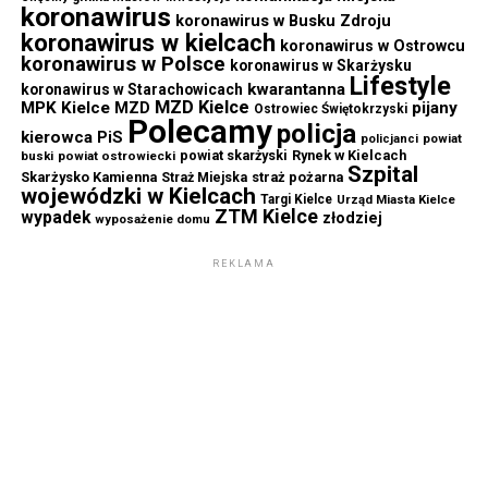
koronawirus
koronawirus w Busku Zdroju
koronawirus w kielcach
koronawirus w Ostrowcu
koronawirus w Polsce
koronawirus w Skarżysku
Lifestyle
kwarantanna
koronawirus w Starachowicach
MZD Kielce
MPK Kielce
MZD
pijany
Ostrowiec Świętokrzyski
Polecamy
policja
kierowca
PiS
powiat
policjanci
powiat skarżyski
Rynek w Kielcach
buski
powiat ostrowiecki
Szpital
Skarżysko Kamienna
straż pożarna
Straż Miejska
wojewódzki w Kielcach
Targi Kielce
Urząd Miasta Kielce
ZTM Kielce
wypadek
złodziej
wyposażenie domu
REKLAMA