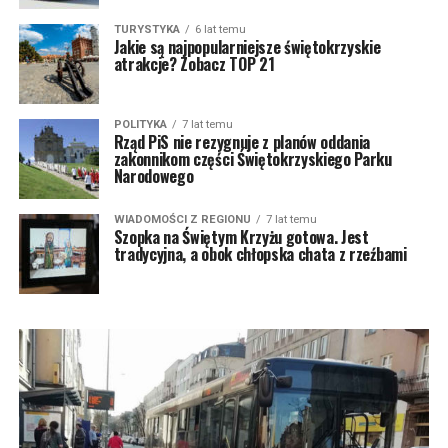
TURYSTYKA
6 lat temu
Jakie są najpopularniejsze świętokrzyskie
atrakcje? Zobacz TOP 21
POLITYKA
7 lat temu
Rząd PiS nie rezygnuje z planów oddania
zakonnikom części Świętokrzyskiego Parku
Narodowego
WIADOMOŚCI Z REGIONU
7 lat temu
Szopka na Świętym Krzyżu gotowa. Jest
tradycyjna, a obok chłopska chata z rzeźbami