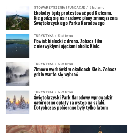
STOWARZYSZENIA I FUNDACJE
5 lat temu
Ekolodzy będą protestować pod Kielcami.
Nie godzą się na rządowe plany zmniejszenia
Świętokrzyskiego Parku Narodowego
TURYSTYKA
5 lat temu
Powiat kielecki z drona. Zobacz film
z niezwykłymi ujęciami okolic Kielc
TURYSTYKA
5 lat temu
Zimowe wędrówki w okolicach Kielc. Zobacz
gdzie warto się wybrać
TURYSTYKA
6 lat temu
Świętokrzyski Park Narodowy wprowadził
całoroczne opłaty za wstęp na szlaki.
Dotychczas pobierane były tylko latem