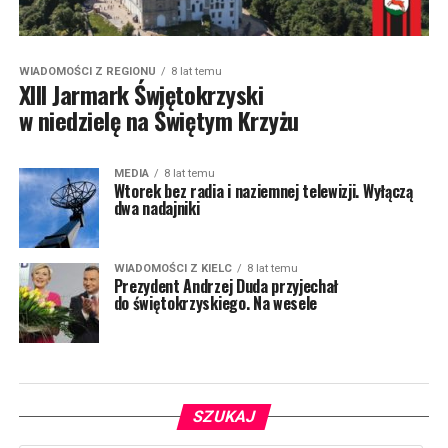
WIADOMOŚCI Z REGIONU
8 lat temu
XIII Jarmark Świętokrzyski
w niedzielę na Świętym Krzyżu
MEDIA
8 lat temu
Wtorek bez radia i naziemnej telewizji. Wyłączą
dwa nadajniki
WIADOMOŚCI Z KIELC
8 lat temu
Prezydent Andrzej Duda przyjechał
do świętokrzyskiego. Na wesele
SZUKAJ