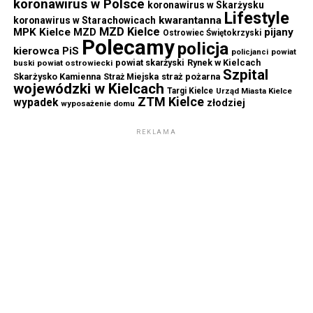
koronawirus w Polsce
koronawirus w Skarżysku
Lifestyle
kwarantanna
koronawirus w Starachowicach
MZD Kielce
MPK Kielce
MZD
pijany
Ostrowiec Świętokrzyski
Polecamy
policja
kierowca
PiS
powiat
policjanci
powiat skarżyski
Rynek w Kielcach
buski
powiat ostrowiecki
Szpital
Skarżysko Kamienna
straż pożarna
Straż Miejska
wojewódzki w Kielcach
Targi Kielce
Urząd Miasta Kielce
ZTM Kielce
wypadek
złodziej
wyposażenie domu
REKLAMA