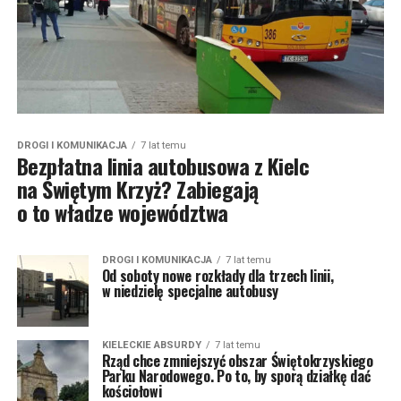
DROGI I KOMUNIKACJA
7 lat temu
Bezpłatna linia autobusowa z Kielc
na Świętym Krzyż? Zabiegają
o to władze województwa
DROGI I KOMUNIKACJA
7 lat temu
Od soboty nowe rozkłady dla trzech linii,
w niedzielę specjalne autobusy
KIELECKIE ABSURDY
7 lat temu
Rząd chce zmniejszyć obszar Świętokrzyskiego
Parku Narodowego. Po to, by sporą działkę dać
kościołowi