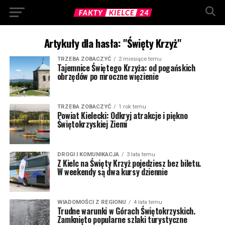
Artykuły dla hasła: "Święty Krzyż"
TRZEBA ZOBACZYĆ
2 miesiące temu
Tajemnice Świętego Krzyża: od pogańskich
obrzędów po mroczne więzienie
TRZEBA ZOBACZYĆ
1 rok temu
Powiat Kielecki: Odkryj atrakcje i piękno
Świętokrzyskiej Ziemi
DROGI I KOMUNIKACJA
3 lata temu
Z Kielc na Święty Krzyż pojedziesz bez biletu.
W weekendy są dwa kursy dziennie
WIADOMOŚCI Z REGIONU
4 lata temu
Trudne warunki w Górach Świętokrzyskich.
Zamknięto popularne szlaki turystyczne