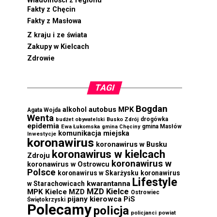
Wiadomości z regionu
Fakty z Chęcin
Fakty z Masłowa
Z kraju i ze świata
Zakupy w Kielcach
Zdrowie
TAGI
Bogdan
autobus MPK
alkohol
Agata Wojda
Wenta
drogówka
budżet obywatelski
Busko Zdrój
epidemia
Ewa Łukomska
gmina Masłów
gmina Chęciny
komunikacja miejska
Inwestycje
koronawirus
koronawirus w Busku
koronawirus w kielcach
Zdroju
koronawirus w
koronawirus w Ostrowcu
Polsce
koronawirus w Skarżysku
koronawirus
Lifestyle
kwarantanna
w Starachowicach
MZD Kielce
MPK Kielce
MZD
Ostrowiec
pijany kierowca
PiS
Świętokrzyski
Polecamy
policja
powiat
policjanci