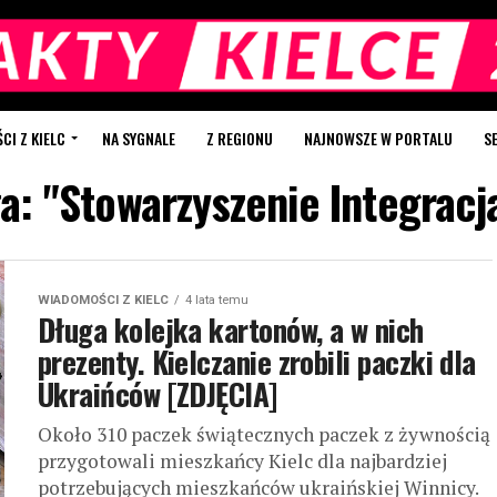
I Z KIELC
NA SYGNALE
Z REGIONU
NAJNOWSZE W PORTALU
S
ła: "Stowarzyszenie Integrac
WIADOMOŚCI Z KIELC
4 lata temu
Długa kolejka kartonów, a w nich
prezenty. Kielczanie zrobili paczki dla
Ukraińców [ZDJĘCIA]
Około 310 paczek świątecznych paczek z żywnością
przygotowali mieszkańcy Kielc dla najbardziej
potrzebujących mieszkańców ukraińskiej Winnicy.