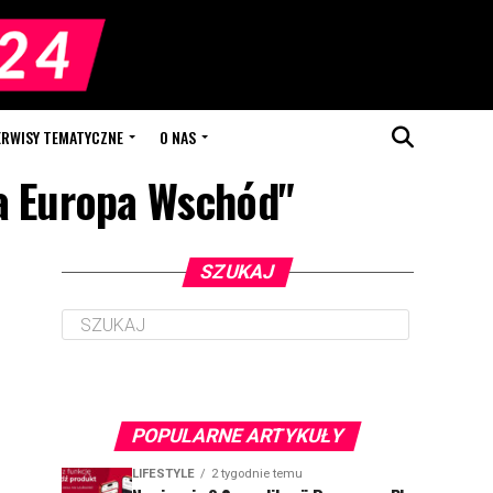
ERWISY TEMATYCZNE
O NAS
ja Europa Wschód"
SZUKAJ
POPULARNE ARTYKUŁY
LIFESTYLE
2 tygodnie temu