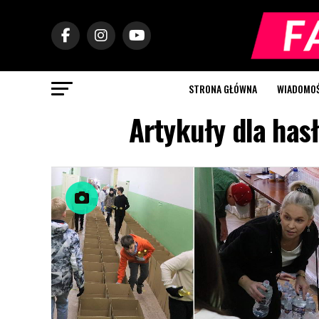
STRONA GŁÓWNA
WIADOMOŚC
Artykuły dla has