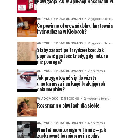
Nawigacja 2.0 w aplikacji Rossmann PL
ARTYKUŁ SPONSOROWANY
2 tygodnie temu
Co powinna oferować dobra hurtownia
hydrauliczna w Kielcach?
ARTYKUŁ SPONSOROWANY
2 tygodnie temu
Słaby zarost po trzydziestce: Jak
poprawić gęstość brody, gdy natura
nie pomaga?
ARTYKUŁ SPONSOROWANY
7 dni temu
Jak przygotować się do wizyty
u notariusza i uniknąć brakujących
dokumentów?
WIADOMOŚCI Z REGIONU
2 tygodnie temu
Rossmann o chwilach dla siebie
ARTYKUŁ SPONSOROWANY
4 dni temu
Montaż monitoringu w firmie – jak
zaplanować bezpieczny i zgodny