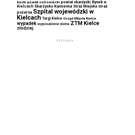
powiat skarżyski
Rynek w
buski
powiat ostrowiecki
Kielcach
Skarżysko Kamienna
straż
Straż Miejska
Szpital wojewódzki w
pożarna
Kielcach
Targi Kielce
Urząd Miasta Kielce
ZTM Kielce
wypadek
wyposażenie domu
złodziej
REKLAMA