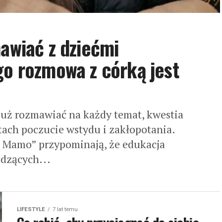
mawiać z dziećmi
go rozmowa z córką jest
już rozmawiać na każdy temat, kwestia
ach poczucie wstydu i zakłopotania.
 Mamo” przypominają, że edukacja
odzących...
LIFESTYLE
7 lat temu