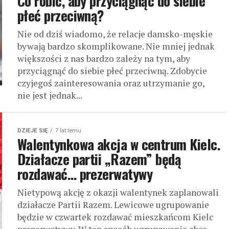
Co robić, aby przyciągnąć do siebie
płeć przeciwną?
Nie od dziś wiadomo, że relacje damsko-męskie
bywają bardzo skomplikowane. Nie mniej jednak
większości z nas bardzo zależy na tym, aby
przyciągnąć do siebie płeć przeciwną. Zdobycie
czyjegoś zainteresowania oraz utrzymanie go,
nie jest jednak...
DZIEJE SIĘ
7 lat temu
Walentynkowa akcja w centrum Kielc.
Działacze partii „Razem” będą
rozdawać… prezerwatywy
Nietypową akcję z okazji walentynek zaplanowali
działacze Partii Razem. Lewicowe ugrupowanie
będzie w czwartek rozdawać mieszkańcom Kielc