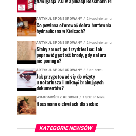
Nawigacja 2.0 w aplikacji Rossmann PL
ARTYKUŁ SPONSOROWANY
2 tygodnie temu
Co powinna oferować dobra hurtownia
hydrauliczna w Kielcach?
ARTYKUŁ SPONSOROWANY
2 tygodnie temu
Słaby zarost po trzydziestce: Jak
poprawić gęstość brody, gdy natura
nie pomaga?
ARTYKUŁ SPONSOROWANY
6 dni temu
Jak przygotować się do wizyty
u notariusza i uniknąć brakujących
dokumentów?
WIADOMOŚCI Z REGIONU
1 tydzień temu
Rossmann o chwilach dla siebie
KATEGORIE NEWSÓW