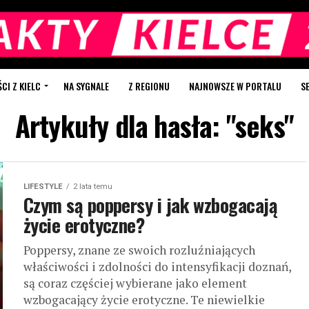
I Z KIELC
NA SYGNALE
Z REGIONU
NAJNOWSZE W PORTALU
S
Artykuły dla hasła: "seks"
LIFESTYLE
2 lata temu
Czym są poppersy i jak wzbogacają
życie erotyczne?
Poppersy, znane ze swoich rozluźniających
właściwości i zdolności do intensyfikacji doznań,
są coraz częściej wybierane jako element
wzbogacający życie erotyczne. Te niewielkie