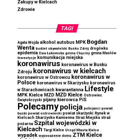
Zakupy w Kielcach
Zdrowie
TAGI
Bogdan
autobus MPK
alkohol
Agata Wojda
Wenta
drogówka
budżet obywatelski
Busko Zdrój
epidemia
Ewa Łukomska
gmina Masłów
gmina Chęciny
komunikacja miejska
Inwestycje
koronawirus
koronawirus w Busku
koronawirus w kielcach
Zdroju
koronawirus w
koronawirus w Ostrowcu
Polsce
koronawirus w Skarżysku
koronawirus
Lifestyle
kwarantanna
w Starachowicach
MZD Kielce
MPK Kielce
MZD
Ostrowiec
pijany kierowca
PiS
Świętokrzyski
Polecamy
policja
powiat
policjanci
powiat skarżyski
Rynek w
buski
powiat ostrowiecki
Kielcach
Skarżysko Kamienna
straż
Straż Miejska
Szpital wojewódzki w
pożarna
Kielcach
Targi Kielce
Urząd Miasta Kielce
ZTM Kielce
wypadek
wyposażenie domu