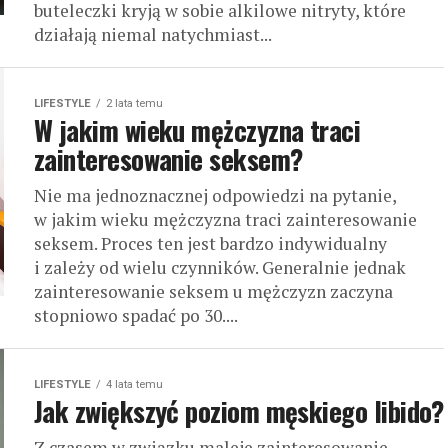
buteleczki kryją w sobie alkilowe nitryty, które
działają niemal natychmiast...
LIFESTYLE
2 lata temu
W jakim wieku mężczyzna traci
zainteresowanie seksem?
Nie ma jednoznacznej odpowiedzi na pytanie,
w jakim wieku mężczyzna traci zainteresowanie
seksem. Proces ten jest bardzo indywidualny
i zależy od wielu czynników. Generalnie jednak
zainteresowanie seksem u mężczyzn zaczyna
stopniowo spadać po 30....
LIFESTYLE
4 lata temu
Jak zwiększyć poziom męskiego libido?
Z czasem w związku maleje zainteresowanie